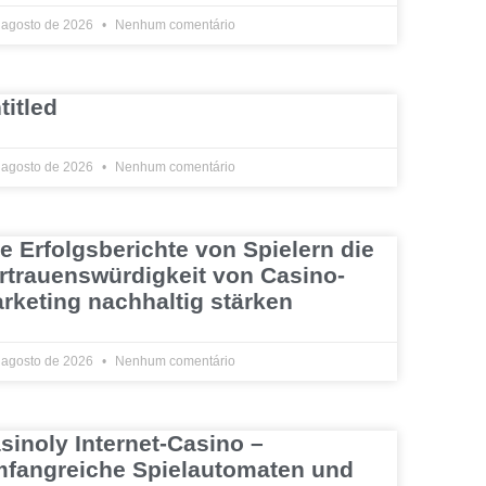
 agosto de 2026
Nenhum comentário
titled
 agosto de 2026
Nenhum comentário
e Erfolgsberichte von Spielern die
rtrauenswürdigkeit von Casino-
rketing nachhaltig stärken
 agosto de 2026
Nenhum comentário
sinoly Internet-Casino –
fangreiche Spielautomaten und