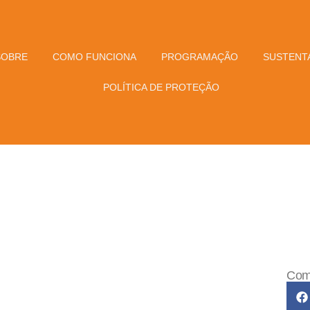
SOBRE
COMO FUNCIONA
PROGRAMAÇÃO
SUSTENTA
POLÍTICA DE PROTEÇÃO
Comp