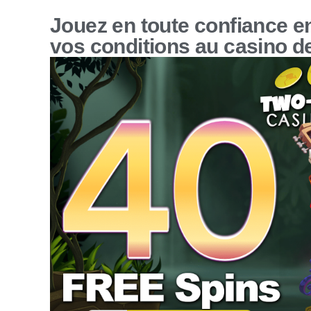
Jouez en toute confiance en
vos conditions au casino d