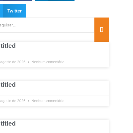
Twitter
titled
 agosto de 2026
Nenhum comentário
titled
 agosto de 2026
Nenhum comentário
titled