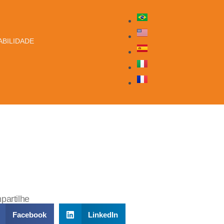
BILIDADE
artilhe
Facebook
LinkedIn