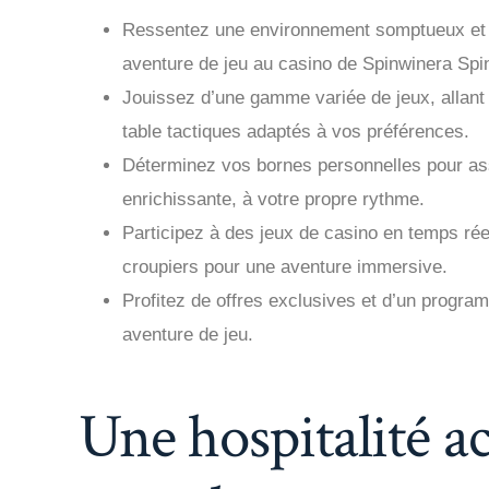
Ressentez une environnement somptueux et un
aventure de jeu au casino de Spinwinera Sp
Jouissez d’une gamme variée de jeux, allan
table tactiques adaptés à vos préférences.
Déterminez vos bornes personnelles pour as
enrichissante, à votre propre rythme.
Participez à des jeux de casino en temps rée
croupiers pour une aventure immersive.
Profitez de offres exclusives et d’un programm
aventure de jeu.
Une hospitalité a