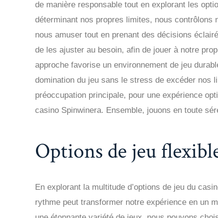
de manière responsable tout en explorant les optio
déterminant nos propres limites, nous contrôlons n
nous amuser tout en prenant des décisions éclairées
de les ajuster au besoin, afin de jouer à notre pr
approche favorise un environnement de jeu durabl
domination du jeu sans le stress de excéder nos 
préoccupation principale, pour une expérience opti
casino Spinwinera. Ensemble, jouons en toute séré
Options de jeu flexibl
En explorant la multitude d’options de jeu du casi
rythme peut transformer notre expérience en un 
une étonnante variété de jeux, nous pouvons choisi