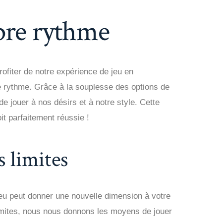
pre rythme
ofiter de notre expérience de jeu en
re rythme. Grâce à la souplesse des options de
 jouer à nos désirs et à notre style. Cette
t parfaitement réussie !
s limites
jeu peut donner une nouvelle dimension à votre
limites, nous nous donnons les moyens de jouer