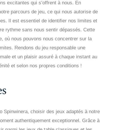
ns excitantes qui s’offrent à nous. En
otre parcours de jeu, ce qui nous autorise de
. Il est essentiel de identifier nos limites et
opre rythme sans nous sentir dépassés. Cette
e, où nous pouvons nous concentrer sur la
limites. Rendons du jeu responsable une
male et un plaisir assuré à chaque instant au
nité et selon nos propres conditions !
es
no Spinwinera, choisir des jeux adaptés à notre
moment authentiquement exceptionnel. Grâce à
r parmi les jeux de table classiques et les