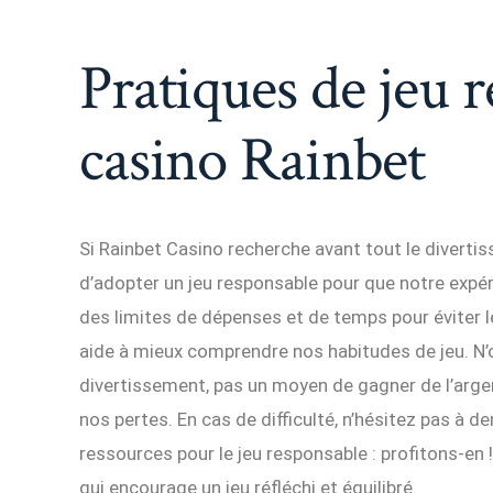
Pratiques de jeu 
casino Rainbet
Si Rainbet Casino recherche avant tout le divertiss
d’adopter un jeu responsable pour que notre expér
des limites de dépenses et de temps pour éviter l
aide à mieux comprendre nos habitudes de jeu. N’o
divertissement, pas un moyen de gagner de l’argent
nos pertes. En cas de difficulté, n’hésitez pas à 
ressources pour le jeu responsable : profitons-en
qui encourage un jeu réfléchi et équilibré.