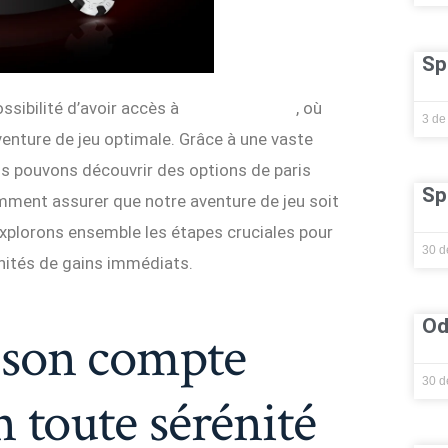
Sp
ssibilité d’avoir accès à
Rainbet Casino
, où
3 de
enture de jeu optimale. Grâce à une vaste
us pouvons découvrir des options de paris
Sp
mment assurer que notre aventure de jeu soit
Explorons ensemble les étapes cruciales pour
30 d
nités de gains immédiats.
Od
son compte
30 d
 toute sérénité