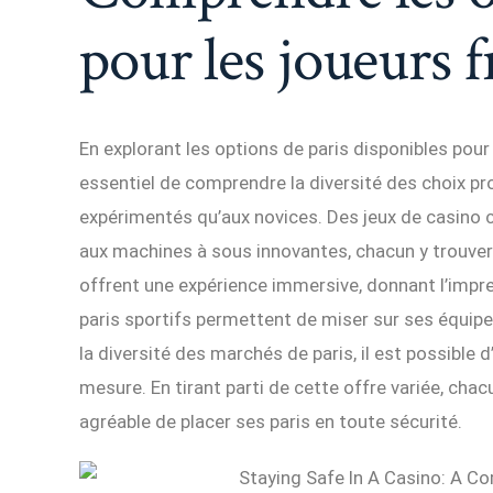
pour les joueurs f
En explorant les options de paris disponibles pour 
essentiel de comprendre la diversité des choix pr
expérimentés qu’aux novices. Des jeux de casino c
aux machines à sous innovantes, chacun y trouver
offrent une expérience immersive, donnant l’impre
paris sportifs permettent de miser sur ses équipe
la diversité des marchés de paris, il est possible
mesure. En tirant parti de cette offre variée, cha
agréable de placer ses paris en toute sécurité.