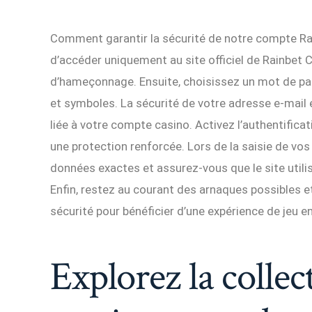
Comment garantir la sécurité de notre compte Rain
d’accéder uniquement au site officiel de Rainbet C
d’hameçonnage. Ensuite, choisissez un mot de pass
et symboles. La sécurité de votre adresse e-mail 
liée à votre compte casino. Activez l’authentificat
une protection renforcée. Lors de la saisie de vos
données exactes et assurez-vous que le site utilis
Enfin, restez au courant des arnaques possibles 
sécurité pour bénéficier d’une expérience de jeu en
Explorez la collec