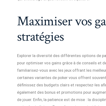
Maximiser vos gai
stratégies
Explorer la diversité des différentes options de p
pour optimiser vos gains grâce à de conseils et d
familiarisez-vous avec les jeux offrant les meille
certaines variantes de poker vous offrent souvent
définissez des budgets clairs et respectez-les afi
également des bonus et promotions pour augmente
de jouer. Enfin, la patience est de mise : la discip