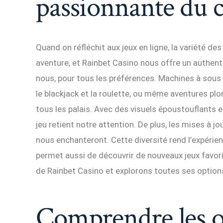
passionnante du 
Quand on réfléchit aux jeux en ligne, la variété de
aventure, et Rainbet Casino nous offre un authentiq
nous, pour tous les préférences. Machines à sous 
le blackjack et la roulette, ou même aventures plon
tous les palais. Avec des visuels époustouflants 
jeu retient notre attention. De plus, les mises à j
nous enchanteront. Cette diversité rend l’expérie
permet aussi de découvrir de nouveaux jeux favori
de Rainbet Casino et explorons toutes ses options
Comprendre les o