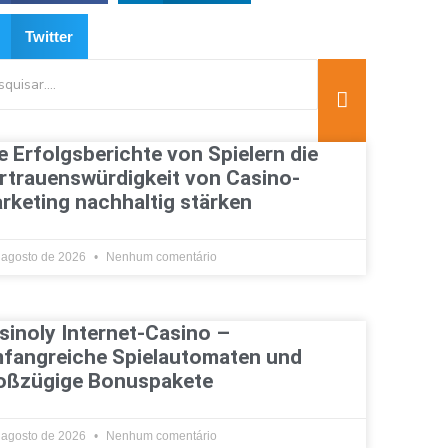
Twitter
e Erfolgsberichte von Spielern die
rtrauenswürdigkeit von Casino-
rketing nachhaltig stärken
 agosto de 2026
Nenhum comentário
sinoly Internet-Casino –
fangreiche Spielautomaten und
oßzügige Bonuspakete
 agosto de 2026
Nenhum comentário