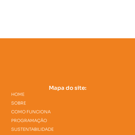
Mapa do site:
HOME
SOBRE
COMO FUNCIONA
PROGRAMAÇÃO
SUSTENTABILIDADE