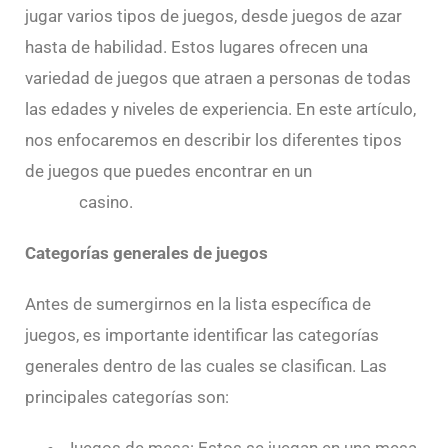
jugar varios tipos de juegos, desde juegos de azar
hasta de habilidad. Estos lugares ofrecen una
variedad de juegos que atraen a personas de todas
las edades y niveles de experiencia. En este artículo,
nos enfocaremos en describir los diferentes tipos
de juegos que puedes encontrar en un
micasino
casino
casino.
Categorías generales de juegos
Antes de sumergirnos en la lista específica de
juegos, es importante identificar las categorías
generales dentro de las cuales se clasifican. Las
principales categorías son: