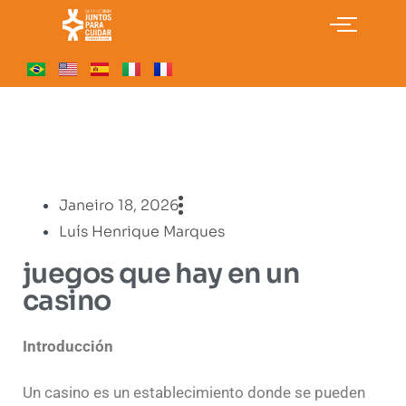
Janeiro 18, 2026
Luís Henrique Marques
juegos que hay en un
casino
Introducción
Un casino es un establecimiento donde se pueden