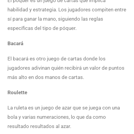
El póquer es un juego de cartas que implica
habilidad y estrategia. Los jugadores compiten entre
sí para ganar la mano, siguiendo las reglas
específicas del tipo de póquer.
Bacará
El bacará es otro juego de cartas donde los
jugadores adivinan quién recibirá un valor de puntos
más alto en dos manos de cartas.
Roulette
La ruleta es un juego de azar que se juega con una
bola y varias numeraciones, lo que da como
resultado resultados al azar.