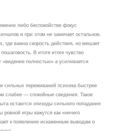
яжении либо беспокойстве фокус
сигналов и при этом не замечает остальное.
х, где важна скорость действия, но мешает
 пошаговость. В итоге итоге чувство
ет «видение полностью» а усиливается
ам сильных переживаний психика быстрее
м слабее — спокойные сведения. Такое
пыта остаются эпизоды сильного попадания
ы ровной игры кажутся как «ничего
лкает к появлению искаженным выводам о
лана.