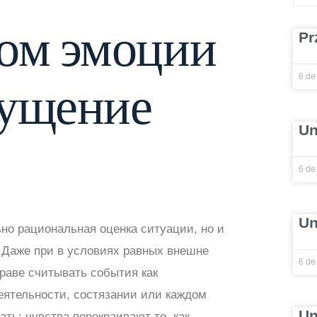
ом эмоции
Pr
6 de
щущение
Un
6 de
Un
но рациональная оценка ситуации, но и
. Даже при в условиях равных внешне
6 de
раве считывать события как
еятельности, состязании или каждом
Un
ть: чувства перекраивают то, как