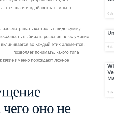
аются шаги и вдобавок как сильно
6 de
о рассматривать контроль в виде сумму
Un
способность выбирать решения плюс умение
 вклинивается во каждый этих элементов,
6 de
казино
позволяет понимать, какого типа
ак какие именно порождают ложное
Wi
Ve
Ma
ущение
3 de
Mais
 чего оно не