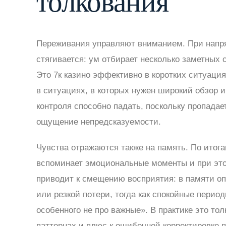
толкования
Переживания управляют вниманием. При напр
стягивается: ум отбирает несколько заметных 
Это 7к казино эффективно в коротких ситуация
в ситуациях, в которых нужен широкий обзор и
контроля способно падать, поскольку пропада
ощущение непредсказуемости.
Чувства отражаются также на память. По итог
вспоминает эмоциональные моменты и при это
приводит к смещению восприятия: в памяти о
или резкой потери, тогда как спокойные период
особенного не про важные». В практике это то
паттернах и плюс к ошибочной корректировке п