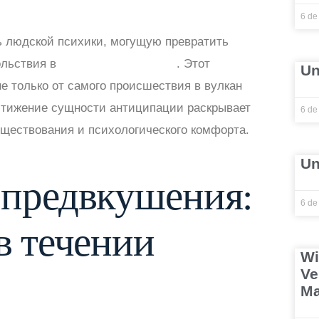
6 de
 людской психики, могущую превратить
ольствия в
вулкан россия рояль
. Этот
Un
е только от самого происшествия в вулкан
Постижение сущности антиципации раскрывает
6 de
ществования и психологического комфорта.
Un
 предвкушения:
6 de
в течении
Wi
Ve
Ma