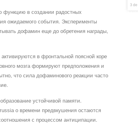
3 de
ю функцию в создании радостных
Mais
ния ожидаемого события. Эксперименты
атывать дофамин еще до обретения награды,
 активируются в фронтальной поясной коре
ловного мозга формируют предположения и
тно, что сила дофаминового реакции часто
вие.
 образование устойчивой памяти.
russia о времени предвкушения остаются
 соотношения с процессом антиципации.