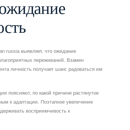
 ожидание
ость
n russia выявляет, что ожидание
благоприятных переживаний. Взамен
ента личность получает шанс радоваться им
ии поясняют, по какой причине растянутое
ным к адаптации. Поэтапное увеличение
удерживать восприимчивость к