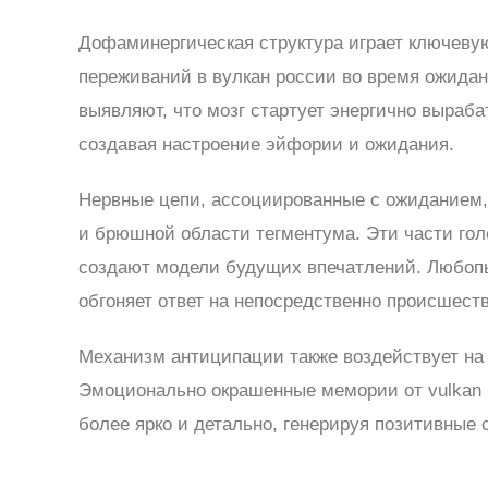
Дофаминергическая структура играет ключеву
переживаний в вулкан россии во время ожида
выявляют, что мозг стартует энергично выраб
создавая настроение эйфории и ожидания.
Нервные цепи, ассоциированные с ожиданием,
и брюшной области тегментума. Эти части го
создают модели будущих впечатлений. Любопы
обгоняет ответ на непосредственно происшест
Механизм антиципации также воздействует на
Эмоционально окрашенные мемории от vulkan 
более ярко и детально, генерируя позитивные