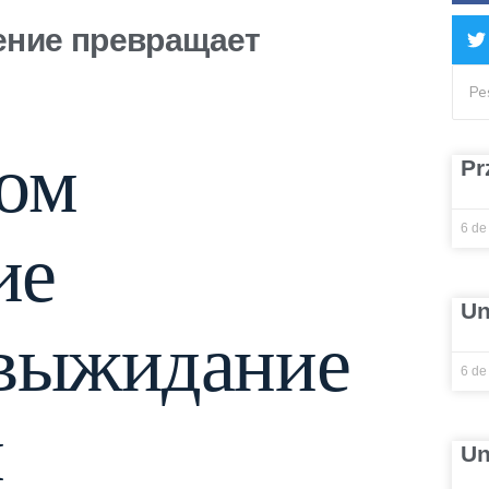
ение превращает
зом
Pr
6 de
ие
Un
 выжидание
6 de
м
Un