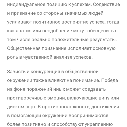
индивидуальное позицию к успехам. Содействие
и признание со стороны значимых людей
усиливают позитивное восприятие успеха, тогда
как апатия или неодобрение могут обесценить в
том числе реально положительные результаты.
Общественная признание исполняет основную
роль в чувственной анализе успехов.
Зависть и конкуренция в общественной
окружении также влияют на понимание. Победа
на фоне поражений иных может создавать
противоречивые эмоции, включающие вину или
дискомфорт. В противоположность, достижения
в помогающей окружении воспринимаются
более позитивно и способствуют укреплению