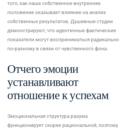
того, как наше собственное внутреннее
положение оказывает влияние на анализ
собственных результатов. Душевные студии
демонстрируют, что идентичные фактические
показатели могут восприниматься радикально
по-разному в связи от чувственного фона.
Отчего эмоции
устанавливают
отношение к успехам
Эмоциональная структура разума
функционирует скорее рациональной, поэтому