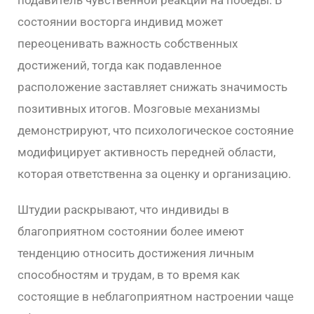
состоянии восторга индивид может
переоценивать важность собственных
достижений, тогда как подавленное
расположение заставляет снижать значимость
позитивных итогов. Мозговые механизмы
демонстрируют, что психологическое состояние
модифицирует активность передней области,
которая ответственна за оценку и организацию.
Штудии раскрывают, что индивиды в
благоприятном состоянии более имеют
тенденцию относить достижения личным
способностям и трудам, в то время как
состоящие в неблагоприятном настроении чаще