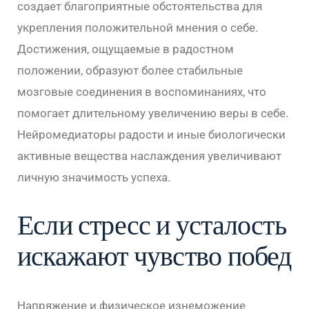
создает благоприятные обстоятельства для
укрепления положительной мнения о себе.
Достижения, ощущаемые в радостном
положении, образуют более стабильные
мозговые соединения в воспоминаниях, что
помогает длительному увеличению веры в себе.
Нейромедиаторы радости и иные биологически
активные вещества наслаждения увеличивают
личную значимость успеха.
Если стресс и усталость
искажают чувство побед
Напряжение и физическое изнеможение