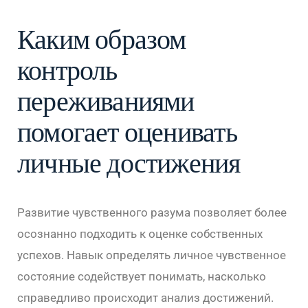
Каким образом
контроль
переживаниями
помогает оценивать
личные достижения
Развитие чувственного разума позволяет более
осознанно подходить к оценке собственных
успехов. Навык определять личное чувственное
состояние содействует понимать, насколько
справедливо происходит анализ достижений.