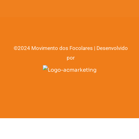
©2024 Movimento dos Focolares | Desenvolvido
por