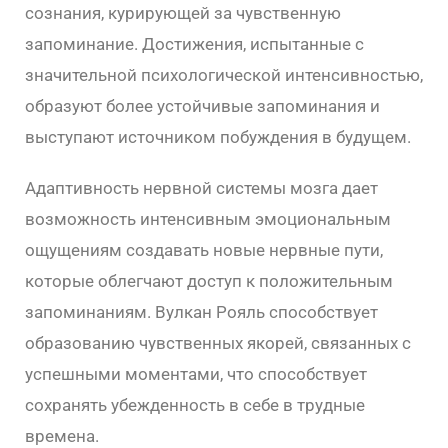
сознания, курирующей за чувственную
запоминание. Достижения, испытанные с
значительной психологической интенсивностью,
образуют более устойчивые запоминания и
выступают источником побуждения в будущем.
Адаптивность нервной системы мозга дает
возможность интенсивным эмоциональным
ощущениям создавать новые нервные пути,
которые облегчают доступ к положительным
запоминаниям. Вулкан Рояль способствует
образованию чувственных якорей, связанных с
успешными моментами, что способствует
сохранять убежденность в себе в трудные
времена.