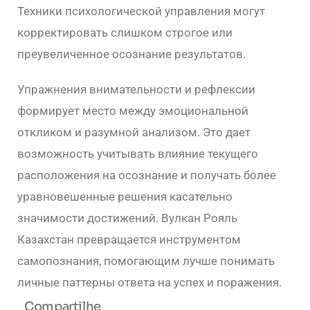
Техники психологической управления могут
корректировать слишком строгое или
преувеличенное осознание результатов.
Упражнения внимательности и рефлексии
формирует место между эмоциональной
откликом и разумной анализом. Это дает
возможность учитывать влияние текущего
расположения на осознание и получать более
уравновешенные решения касательно
значимости достижений. Вулкан Рояль
Казахстан превращается инструментом
самопознания, помогающим лучше понимать
личные паттерны ответа на успех и поражения.
Compartilhe