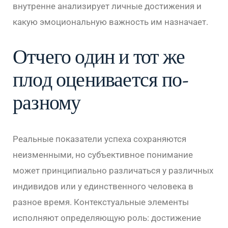
внутренне анализирует личные достижения и
какую эмоциональную важность им назначает.
Отчего один и тот же
плод оценивается по-
разному
Реальные показатели успеха сохраняются
неизменными, но субъективное понимание
может принципиально различаться у различных
индивидов или у единственного человека в
разное время. Контекстуальные элементы
исполняют определяющую роль: достижение