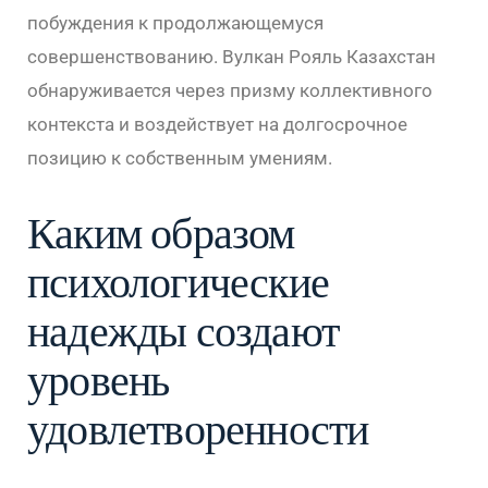
побуждения к продолжающемуся
совершенствованию. Вулкан Рояль Казахстан
обнаруживается через призму коллективного
контекста и воздействует на долгосрочное
позицию к собственным умениям.
Каким образом
психологические
надежды создают
уровень
удовлетворенности