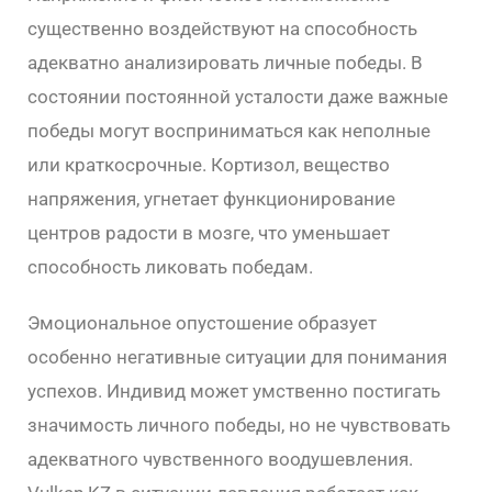
существенно воздействуют на способность
адекватно анализировать личные победы. В
состоянии постоянной усталости даже важные
победы могут восприниматься как неполные
или краткосрочные. Кортизол, вещество
напряжения, угнетает функционирование
центров радости в мозге, что уменьшает
способность ликовать победам.
Эмоциональное опустошение образует
особенно негативные ситуации для понимания
успехов. Индивид может умственно постигать
значимость личного победы, но не чувствовать
адекватного чувственного воодушевления.