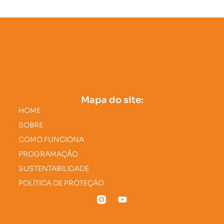
Mapa do site:
HOME
SOBRE
COMO FUNCIONA
PROGRAMAÇÃO
SUSTENTABILIDADE
POLÍTICA DE PROTEÇÃO