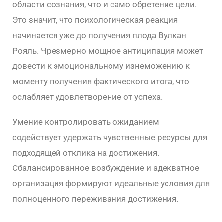
области сознания, что и само обретение цели.
Это значит, что психологическая реакция
начинается уже до получения плода Вулкан
Рояль. Чрезмерно мощное антиципация может
довести к эмоциональному изнеможению к
моменту получения фактического итога, что
ослабляет удовлетворение от успеха.
Умение контролировать ожиданием
содействует удержать чувственные ресурсы для
подходящей отклика на достижения.
Сбалансированное возбуждение и адекватное
организация формируют идеальные условия для
полноценного переживания достижения.