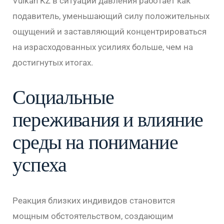
Vulkan KZ в ситуации давления работает как
подавитель, уменьшающий силу положительных
ощущений и заставляющий концентрироваться
на израсходованных усилиях больше, чем на
достигнутых итогах.
Социальные
переживания и влияние
среды на понимание
успеха
Реакция близких индивидов становится
мощным обстоятельством, создающим