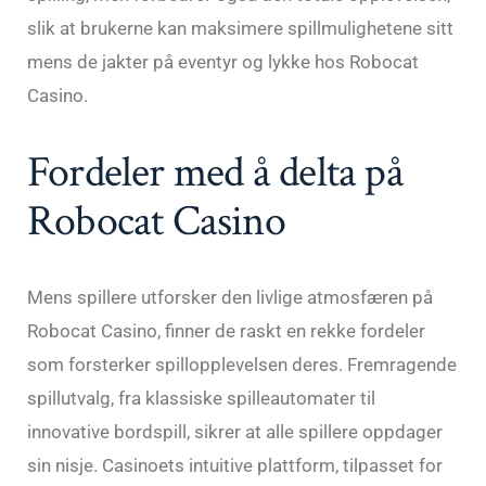
slik at brukerne kan maksimere spillmulighetene sitt
mens de jakter på eventyr og lykke hos Robocat
Casino.
Fordeler med å delta på
Robocat Casino
Mens spillere utforsker den livlige atmosfæren på
Robocat Casino, finner de raskt en rekke fordeler
som forsterker spillopplevelsen deres. Fremragende
spillutvalg, fra klassiske spilleautomater til
innovative bordspill, sikrer at alle spillere oppdager
sin nisje. Casinoets intuitive plattform, tilpasset for