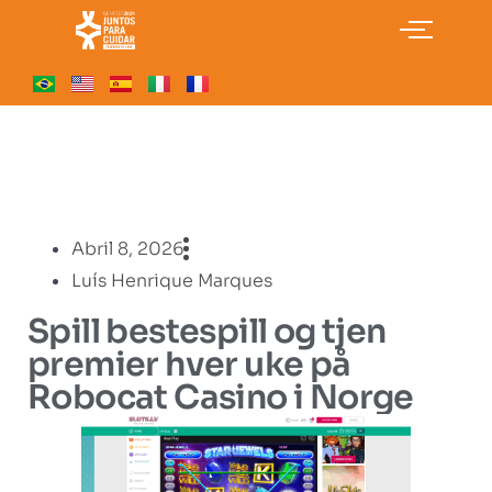
Abril 8, 2026
Luís Henrique Marques
Spill bestespill og tjen
premier hver uke på
Robocat Casino i Norge