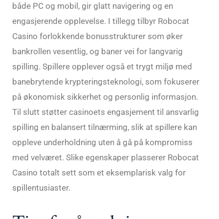
både PC og mobil, gir glatt navigering og en
engasjerende opplevelse. I tillegg tilbyr Robocat
Casino forlokkende bonusstrukturer som øker
bankrollen vesentlig, og baner vei for langvarig
spilling. Spillere opplever også et trygt miljø med
banebrytende krypteringsteknologi, som fokuserer
på økonomisk sikkerhet og personlig informasjon.
Til slutt støtter casinoets engasjement til ansvarlig
spilling en balansert tilnærming, slik at spillere kan
oppleve underholdning uten å gå på kompromiss
med velværet. Slike egenskaper plasserer Robocat
Casino totalt sett som et eksemplarisk valg for
spillentusiaster.