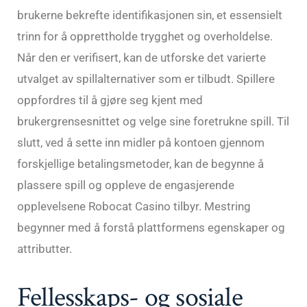
brukerne bekrefte identifikasjonen sin, et essensielt
trinn for å opprettholde trygghet og overholdelse.
Når den er verifisert, kan de utforske det varierte
utvalget av spillalternativer som er tilbudt. Spillere
oppfordres til å gjøre seg kjent med
brukergrensesnittet og velge sine foretrukne spill. Til
slutt, ved å sette inn midler på kontoen gjennom
forskjellige betalingsmetoder, kan de begynne å
plassere spill og oppleve de engasjerende
opplevelsene Robocat Casino tilbyr. Mestring
begynner med å forstå plattformens egenskaper og
attributter.
Fellesskaps- og sosiale