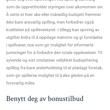
som de opprettholder styringen over økonomien sin.
Å sette et hver uke eller månedlig budsjett fremmer
ikke bare ansvarlig spilling, men forbedrer også
kvaliteten på spilleventyret. I tillegg kan sporing av
utgifter bidra til å oppdage mønstre og gi forståelse
i spillvaner, noe som gir mulighet for informerte
justeringer for å forbedre den totale opplevelsen. Til
syvende og sist omdanner vellykket budsjettering
spilling fra bare underholdning til et planlagt foretak,
som gir spillerne mulighet til å øke gleden på en
forsvarlig måte.
Benytt deg av bonustilbud