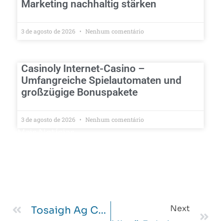
Marketing nachhaltig stärken
3 de agosto de 2026
Nenhum comentário
Casinoly Internet-Casino –
Umfangreiche Spielautomaten und
großzügige Bonuspakete
3 de agosto de 2026
Nenhum comentário
Mais Notícias
Next
Tosaigh Ag Cur Tús Ag Sníomh Agus Ag Buachan Inniu Le Casino Rainbet In Éirinn