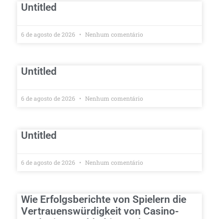
Untitled
6 de agosto de 2026
Nenhum comentário
Untitled
6 de agosto de 2026
Nenhum comentário
Untitled
6 de agosto de 2026
Nenhum comentário
Wie Erfolgsberichte von Spielern die
Vertrauenswürdigkeit von Casino-