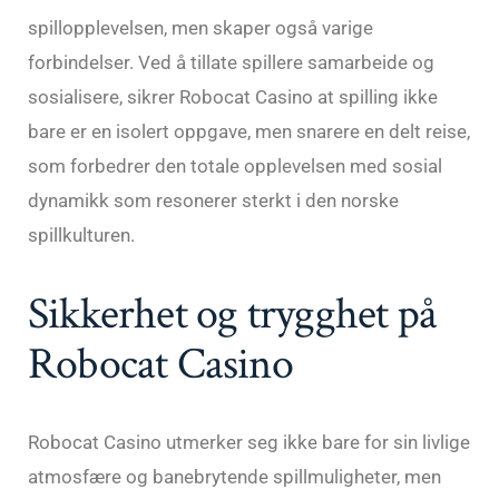
spillopplevelsen, men skaper også varige
forbindelser. Ved å tillate spillere samarbeide og
sosialisere, sikrer Robocat Casino at spilling ikke
bare er en isolert oppgave, men snarere en delt reise,
som forbedrer den totale opplevelsen med sosial
dynamikk som resonerer sterkt i den norske
spillkulturen.
Sikkerhet og trygghet på
Robocat Casino
Robocat Casino utmerker seg ikke bare for sin livlige
atmosfære og banebrytende spillmuligheter, men