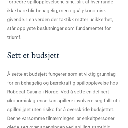
forbedre spillopplevelsene sine, slik at hver runde
ikke bare blir behagelig, men også økonomisk
givende. I en verden der taktikk møter usikkerhet,
står opplyste beslutninger som fundamentet for
triumf.
Sett et budsjett
Å sette et budsjett fungerer som et viktig grunnlag
for en behagelig og bærekraftig spillopplevelse hos
Robocat Casino i Norge. Ved å sette en definert
økonomisk grense kan spillere involvere seg fullt ut i
spillmiljøet uten risiko for å overskride budsjettet.
Denne varsomme tilnærmingen lar enkeltpersoner
glede seg over spenningen ved spilling samtidig