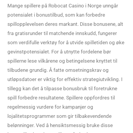
Mange spillere på Robocat Casino i Norge unngår
potensialet i bonustilbud, som kan forbedre
spillopplevelsen deres markant. Disse bonusene, alt
fra gratisrunder til matchende innskudd, fungerer
som verdifulle verktøy for å utvide spilletiden og øke
gevinstpotensialet. For å utnytte fordelene bør
spillerne lese vilkårene og betingelsene knyttet til
tilbudene grundig. Å fatte omsetningskrav og
utløpsdatoer er viktig for effektiv strategiutvikling. I
tillegg kan det å tilpasse bonusbruk til foretrukne
spill forbedre resultatene. Spillere oppfordres til
regelmessig vurdere for kampanjer og
lojalitetsprogrammer som gir tilbakevendende
belønninger. Ved å hensiktsmessig bruke disse