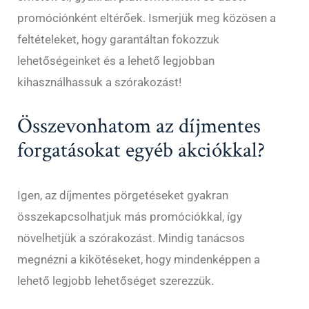
promóciónként eltérőek. Ismerjük meg közösen a
feltételeket, hogy garantáltan fokozzuk
lehetőségeinket és a lehető legjobban
kihasználhassuk a szórakozást!
Összevonhatom az díjmentes
forgatásokat egyéb akciókkal?
Igen, az díjmentes pörgetéseket gyakran
összekapcsolhatjuk más promóciókkal, így
növelhetjük a szórakozást. Mindig tanácsos
megnézni a kikötéseket, hogy mindenképpen a
lehető legjobb lehetőséget szerezzük.