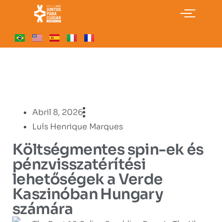
Abril 8, 2026
Luís Henrique Marques
Költségmentes spin-ek és
pénzvisszatérítési
lehetőségek a Verde
Kaszinóban Hungary
számára