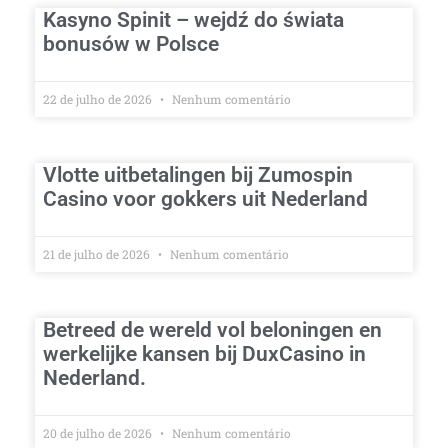
Kasyno Spinit – wejdź do świata
bonusów w Polsce
22 de julho de 2026
Nenhum comentário
Vlotte uitbetalingen bij Zumospin
Casino voor gokkers uit Nederland
21 de julho de 2026
Nenhum comentário
Betreed de wereld vol beloningen en
werkelijke kansen bij DuxCasino in
Nederland.
20 de julho de 2026
Nenhum comentário