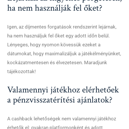
ha nem használják fel őket?
Igen, az díjmentes forgatások rendszerint lejárnak,
ha nem használjuk fel őket egy adott időn belül.
Lényeges, hogy nyomon kövessük ezeket a
dátumokat, hogy maximalizáljuk a játékélményünket,
kockázatmentesen és élvezetesen. Maradjunk
tájékozottak!
Valamennyi játékhoz elérhetőek
a pénzvisszatérítési ajánlatok?
A cashback lehetőségek nem valamennyi játékhoz
érhetők el; gyakran platformonként és adott