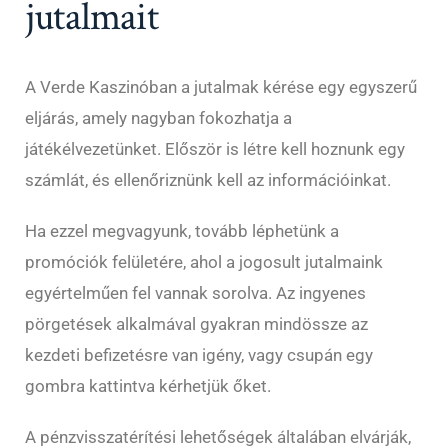
jutalmait
A Verde Kaszinóban a jutalmak kérése egy egyszerű
eljárás, amely nagyban fokozhatja a
játékélvezetünket. Először is létre kell hoznunk egy
számlát, és ellenőriznünk kell az információinkat.
Ha ezzel megvagyunk, tovább léphetünk a
promóciók felületére, ahol a jogosult jutalmaink
egyértelműen fel vannak sorolva. Az ingyenes
pörgetések alkalmával gyakran mindössze az
kezdeti befizetésre van igény, vagy csupán egy
gombra kattintva kérhetjük őket.
A pénzvisszatérítési lehetőségek általában elvárják,