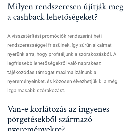
Milyen rendszeresen újítják meg
a cashback lehetőségeket?
A visszatérítési promóciók rendszerint heti
rendszerességgel frissülnek, így sűrűn alkalmat
nyerünk arra, hogy profitáljunk a szórakozásból. A
legfrissebb lehetőségekről való naprakész
tájékozódás támogat maximalizálnunk a
nyereményeinket, és közösen élvezhetjük ki a még
izgalmasabb szórakozást.
Van-e korlátozás az ingyenes
pörgetésekből származó
nyereményekre?