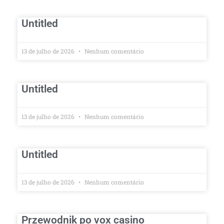
Untitled
13 de julho de 2026
Nenhum comentário
Untitled
13 de julho de 2026
Nenhum comentário
Untitled
13 de julho de 2026
Nenhum comentário
Przewodnik po vox casino