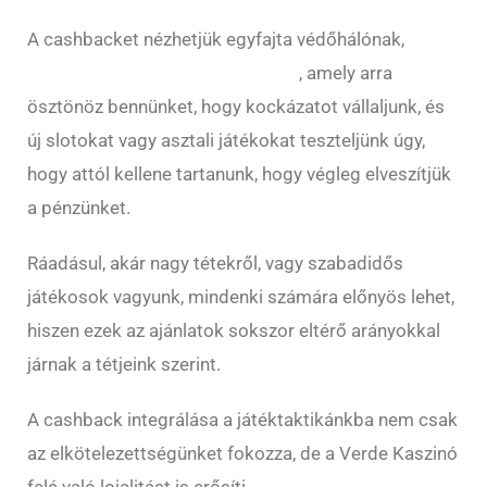
A cashbacket nézhetjük egyfajta védőhálónak,
https://verdeecasino.com/hu-hu/
, amely arra
ösztönöz bennünket, hogy kockázatot vállaljunk, és
új slotokat vagy asztali játékokat teszteljünk úgy,
hogy attól kellene tartanunk, hogy végleg elveszítjük
a pénzünket.
Ráadásul, akár nagy tétekről, vagy szabadidős
játékosok vagyunk, mindenki számára előnyös lehet,
hiszen ezek az ajánlatok sokszor eltérő arányokkal
járnak a tétjeink szerint.
A cashback integrálása a játéktaktikánkba nem csak
az elkötelezettségünket fokozza, de a Verde Kaszinó
felé való lojalitást is erősíti.