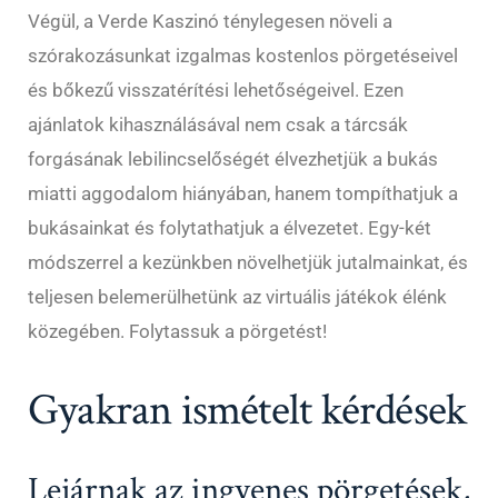
Végül, a Verde Kaszinó ténylegesen növeli a
szórakozásunkat izgalmas kostenlos pörgetéseivel
és bőkezű visszatérítési lehetőségeivel. Ezen
ajánlatok kihasználásával nem csak a tárcsák
forgásának lebilincselőségét élvezhetjük a bukás
miatti aggodalom hiányában, hanem tompíthatjuk a
bukásainkat és folytathatjuk a élvezetet. Egy-két
módszerrel a kezünkben növelhetjük jutalmainkat, és
teljesen belemerülhetünk az virtuális játékok élénk
közegében. Folytassuk a pörgetést!
Gyakran ismételt kérdések
Lejárnak az ingyenes pörgetések,