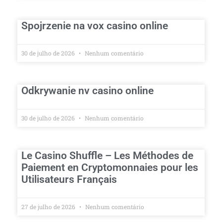
Spojrzenie na vox casino online
30 de julho de 2026
Nenhum comentário
Odkrywanie nv casino online
30 de julho de 2026
Nenhum comentário
Le Casino Shuffle – Les Méthodes de
Paiement en Cryptomonnaies pour les
Utilisateurs Français
27 de julho de 2026
Nenhum comentário