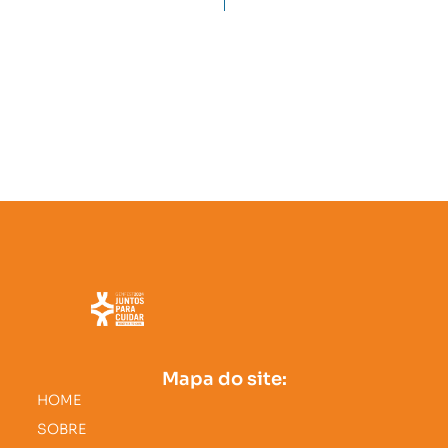
Mapa do site:
HOME
SOBRE