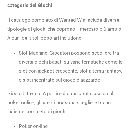
categorie dei Giochi
Il catalogo completo di Wanted Win include diverse
tipologie di giochi che coprono il mercato più ampio.
Alcuni dei titoli popolari includono:
Slot Machine: Giocatori possono scegliere tra
diversi giochi basati su varie tematiche come le
slot con jackpot crescente, slot a tema fantasy,
e slot incentrate sul gioco d'aazzardo.
Gioco di tavolo: A partire da baccarat classico al
poker online, gli utenti possono scegliere tra un
insieme completo di giochi.
Poker on-line