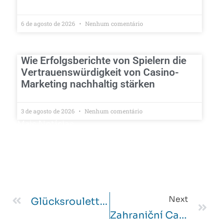
6 de agosto de 2026
Nenhum comentário
Wie Erfolgsberichte von Spielern die
Vertrauenswürdigkeit von Casino-
Marketing nachhaltig stärken
3 de agosto de 2026
Nenhum comentário
Mais Notícias
Next
Glücksroulette Bei Sol Casino
Zahraniční Casina 2026: Vstupte Do Světa Online Hry – Průvodce Pro Nováčky