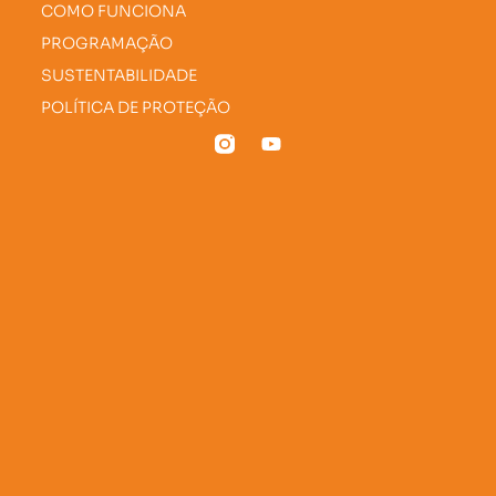
COMO FUNCIONA
PROGRAMAÇÃO
SUSTENTABILIDADE
POLÍTICA DE PROTEÇÃO