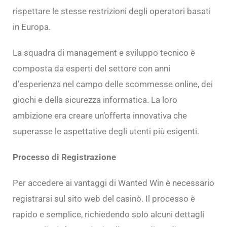
rispettare le stesse restrizioni degli operatori basati
in Europa.
La squadra di management e sviluppo tecnico è
composta da esperti del settore con anni
d’esperienza nel campo delle scommesse online, dei
giochi e della sicurezza informatica. La loro
ambizione era creare un’offerta innovativa che
superasse le aspettative degli utenti più esigenti.
Processo di Registrazione
Per accedere ai vantaggi di Wanted Win è necessario
registrarsi sul sito web del casinò. Il processo è
rapido e semplice, richiedendo solo alcuni dettagli