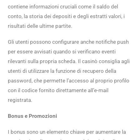
contiene informazioni cruciali come il saldo del
conto, la storia dei depositi e degli estratti valori, i
risultati delle ultime partite.
Gli utenti possono configurare anche notifiche push
per essere avvisati quando si verificano eventi
rilevanti sulla propria scheda. Il casinò consiglia agli
utenti di utilizzare la funzione di recupero della
password, che permette l’accesso al proprio profilo
con il codice fornito direttamente all’e-mail
registrata.
Bonus e Promozioni
I bonus sono un elemento chiave per aumentare la