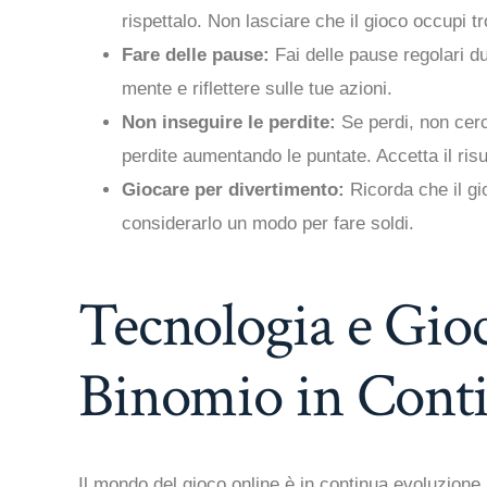
rispettalo. Non lasciare che il gioco occupi t
Fare delle pause:
Fai delle pause regolari du
mente e riflettere sulle tue azioni.
Non inseguire le perdite:
Se perdi, non cer
perdite aumentando le puntate. Accetta il risu
Giocare per divertimento:
Ricorda che il gi
considerarlo un modo per fare soldi.
Tecnologia e Gio
Binomio in Cont
Il mondo del gioco online è in continua evoluzione, 