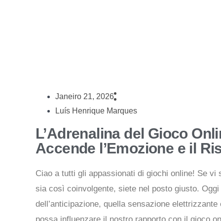
Janeiro 21, 2026
Luís Henrique Marques
L’Adrenalina del Gioco Onl
Accende l’Emozione e il Ri
Ciao a tutti gli appassionati di giochi online! Se v
sia così coinvolgente, siete nel posto giusto. Oggi
dell’anticipazione, quella sensazione elettrizzant
possa influenzare il nostro rapporto con il gioco 