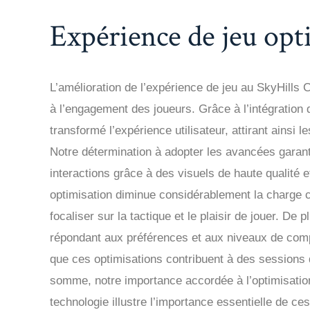
Expérience de jeu opt
L’amélioration de l’expérience de jeu au SkyHills 
à l’engagement des joueurs. Grâce à l’intégration
transformé l’expérience utilisateur, attirant ains
Notre détermination à adopter les avancées garant
interactions grâce à des visuels de haute qualité 
optimisation diminue considérablement la charge c
focaliser sur la tactique et le plaisir de jouer. De plu
répondant aux préférences et aux niveaux de comp
que ces optimisations contribuent à des sessions 
somme, notre importance accordée à l’optimisation 
technologie illustre l’importance essentielle de c