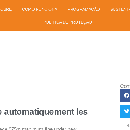
SOBRE
COMO FUNCIONA
PROGRAMAÇÃO
SUSTENTA
POLÍTICA DE PROTEÇÃO
Comp
e automatiquement les