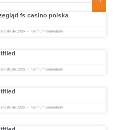
zegląd fs casino polska
 agosto de 2026
Nenhum comentário
titled
 agosto de 2026
Nenhum comentário
titled
 agosto de 2026
Nenhum comentário
titled