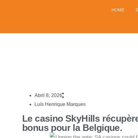
HOME
Abril 8, 2026
Luís Henrique Marques
Le casino SkyHills récupèr
bonus pour la Belgique.