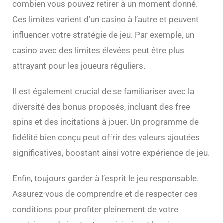
combien vous pouvez retirer à un moment donné.
Ces limites varient d’un casino à l’autre et peuvent
influencer votre stratégie de jeu. Par exemple, un
casino avec des limites élevées peut être plus
attrayant pour les joueurs réguliers.
Il est également crucial de se familiariser avec la
diversité des bonus proposés, incluant des free
spins et des incitations à jouer. Un programme de
fidélité bien conçu peut offrir des valeurs ajoutées
significatives, boostant ainsi votre expérience de jeu.
Enfin, toujours garder à l’esprit le jeu responsable.
Assurez-vous de comprendre et de respecter ces
conditions pour profiter pleinement de votre