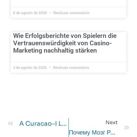
6 de agosto de 2026
Nenhum comentário
Wie Erfolgsberichte von Spielern die
Vertrauenswürdigkeit von Casino-
Marketing nachhaltig stärken
3 de agosto de 2026
Nenhum comentário
Mais Notícias
Next
A Curacao-I Licenc: Pénz A Zsebben, Nyugalom A Lélekben?
Почему Мозг Реагирует На Переживание Утраты