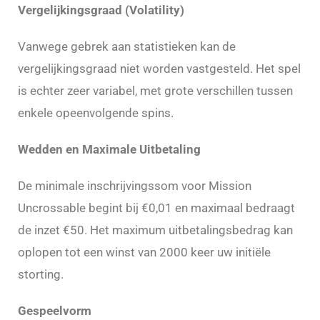
Vergelijkingsgraad (Volatility)
Vanwege gebrek aan statistieken kan de
vergelijkingsgraad niet worden vastgesteld. Het spel
is echter zeer variabel, met grote verschillen tussen
enkele opeenvolgende spins.
Wedden en Maximale Uitbetaling
De minimale inschrijvingssom voor Mission
Uncrossable begint bij €0,01 en maximaal bedraagt
de inzet €50. Het maximum uitbetalingsbedrag kan
oplopen tot een winst van 2000 keer uw initiële
storting.
Gespeelvorm