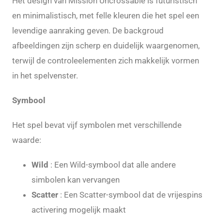
Het design van Mission Uncrossable is futuristisch
en minimalistisch, met felle kleuren die het spel een
levendige aanraking geven. De backgroud
afbeeldingen zijn scherp en duidelijk waargenomen,
terwijl de controleelementen zich makkelijk vormen
in het spelvenster.
Symbool
Het spel bevat vijf symbolen met verschillende
waarde:
Wild
: Een Wild-symbool dat alle andere
simbolen kan vervangen
Scatter
: Een Scatter-symbool dat de vrijespins
activering mogelijk maakt