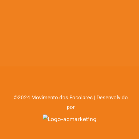
©2024 Movimento dos Focolares | Desenvolvido
por