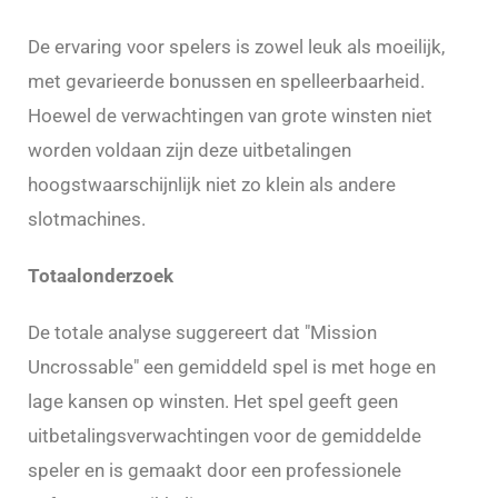
De ervaring voor spelers is zowel leuk als moeilijk,
met gevarieerde bonussen en spelleerbaarheid.
Hoewel de verwachtingen van grote winsten niet
worden voldaan zijn deze uitbetalingen
hoogstwaarschijnlijk niet zo klein als andere
slotmachines.
Totaalonderzoek
De totale analyse suggereert dat "Mission
Uncrossable" een gemiddeld spel is met hoge en
lage kansen op winsten. Het spel geeft geen
uitbetalingsverwachtingen voor de gemiddelde
speler en is gemaakt door een professionele