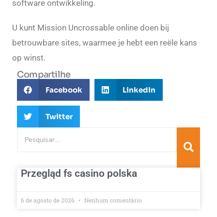
software ontwikkeling.
U kunt Mission Uncrossable online doen bij
betrouwbare sites, waarmee je hebt een reële kans
op winst.
Compartilhe
Facebook
LinkedIn
Twitter
Przegląd fs casino polska
6 de agosto de 2026
Nenhum comentário