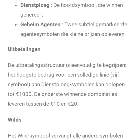
Dienstploeg
: De hoofdsymbool, die winnen
genereert
Geheim Agenten
: Twee subtiel gemarkeerde
agentesymbolen die kleine prijzen opleveren
Uitbetalingen
De uitbetalingsstructuur is eenvoudig te begrijpen:
het hoogste bedrag voor een volledige linie (vijf
symbool) aan Dienstploeg-symbolen kan oplopen
tot €1000. De onderste winnende combinaties
leveren tussen de €10 en €20.
Wilds
Het Wild-symbool vervangt alle andere symbolen