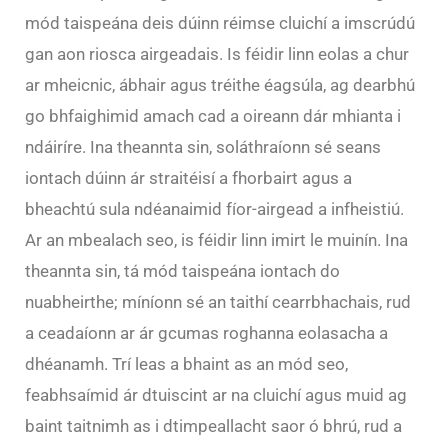
mód taispeána deis dúinn réimse cluichí a imscrúdú
gan aon riosca airgeadais. Is féidir linn eolas a chur
ar mheicnic, ábhair agus tréithe éagsúla, ag dearbhú
go bhfaighimid amach cad a oireann dár mhianta i
ndáiríre. Ina theannta sin, soláthraíonn sé seans
iontach dúinn ár straitéisí a fhorbairt agus a
bheachtú sula ndéanaimid fíor-airgead a infheistiú.
Ar an mbealach seo, is féidir linn imirt le muinín. Ina
theannta sin, tá mód taispeána iontach do
nuabheirthe; míníonn sé an taithí cearrbhachais, rud
a ceadaíonn ar ár gcumas roghanna eolasacha a
dhéanamh. Trí leas a bhaint as an mód seo,
feabhsaímid ár dtuiscint ar na cluichí agus muid ag
baint taitnimh as i dtimpeallacht saor ó bhrú, rud a