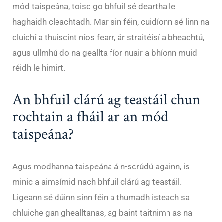
mód taispeána, toisc go bhfuil sé deartha le
haghaidh cleachtadh. Mar sin féin, cuidíonn sé linn na
cluichí a thuiscint níos fearr, ár straitéisí a bheachtú,
agus ullmhú do na geallta fíor nuair a bhíonn muid
réidh le himirt.
An bhfuil clárú ag teastáil chun
rochtain a fháil ar an mód
taispeána?
Agus modhanna taispeána á n-scrúdú againn, is
minic a aimsímid nach bhfuil clárú ag teastáil.
Ligeann sé dúinn sinn féin a thumadh isteach sa
chluiche gan ghealltanas, ag baint taitnimh as na