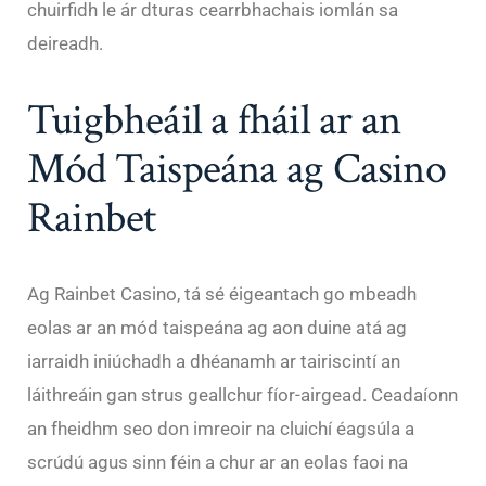
chuirfidh le ár dturas cearrbhachais iomlán sa
deireadh.
Tuigbheáil a fháil ar an
Mód Taispeána ag Casino
Rainbet
Ag Rainbet Casino, tá sé éigeantach go mbeadh
eolas ar an mód taispeána ag aon duine atá ag
iarraidh iniúchadh a dhéanamh ar tairiscintí an
láithreáin gan strus geallchur fíor-airgead. Ceadaíonn
an fheidhm seo don imreoir na cluichí éagsúla a
scrúdú agus sinn féin a chur ar an eolas faoi na