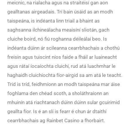
meicnic, na rialacha agus na straitéisí gan aon
gealltanas airgeadais. Trí bain úsáid as an modh
taispeána, is indéanta linn triail a bhaint as
saghsanna ilchineálacha meaisíní sliotán, gach
cluiche boird, nó fiú roghanna déileálaí beo. Is
indéanta dúinn ár scileanna cearrbhachais a chothú
freisin agus tuiscint níos faide a fháil ar luaineacht
agus rátaí íocaíochta cluichí, rud atá luachmhar le
haghaidh cluichíochta fíor-airgid sa am atá le teacht.
Tríd is tríd, feidhmíonn an modh taispeána mar áise
foghlama den chéad scoth, a sholáthraíonn an
mhuinín atá riachtanach dúinn dúinn sular gcuirimid
geallta fíor. Is é an slí is fearr é chun ár dtaithí
cearrbhachais ag Rainbet Casino a fhorbairt.