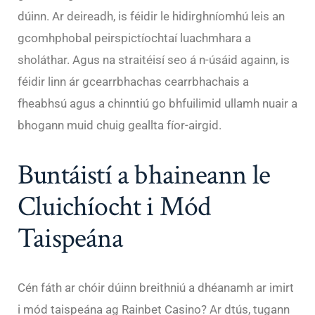
dúinn. Ar deireadh, is féidir le hidirghníomhú leis an
gcomhphobal peirspictíochtaí luachmhara a
sholáthar. Agus na straitéisí seo á n-úsáid againn, is
féidir linn ár gcearrbhachas cearrbhachais a
fheabhsú agus a chinntiú go bhfuilimid ullamh nuair a
bhogann muid chuig geallta fíor-airgid.
Buntáistí a bhaineann le
Cluichíocht i Mód
Taispeána
Cén fáth ar chóir dúinn breithniú a dhéanamh ar imirt
i mód taispeána ag Rainbet Casino? Ar dtús, tugann