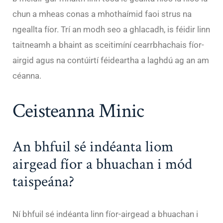
chun a mheas conas a mhothaímid faoi strus na
ngeallta fíor. Trí an modh seo a ghlacadh, is féidir linn
taitneamh a bhaint as sceitimíní cearrbhachais fíor-
airgid agus na contúirtí féideartha a laghdú ag an am
céanna.
Ceisteanna Minic
An bhfuil sé indéanta liom
airgead fíor a bhuachan i mód
taispeána?
Ní bhfuil sé indéanta linn fíor-airgead a bhuachan i