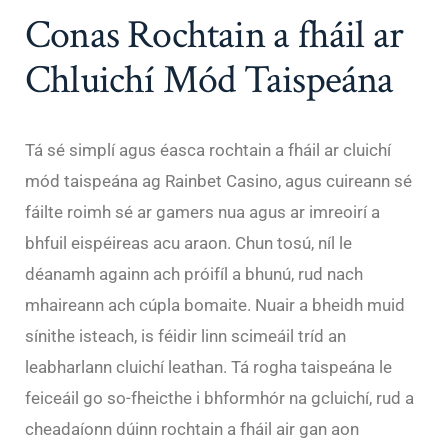
Conas Rochtain a fháil ar
Chluichí Mód Taispeána
Tá sé simplí agus éasca rochtain a fháil ar cluichí
mód taispeána ag Rainbet Casino, agus cuireann sé
fáilte roimh sé ar gamers nua agus ar imreoirí a
bhfuil eispéireas acu araon. Chun tosú, níl le
déanamh againn ach próifíl a bhunú, rud nach
mhaireann ach cúpla bomaite. Nuair a bheidh muid
sínithe isteach, is féidir linn scimeáil tríd an
leabharlann cluichí leathan. Tá rogha taispeána le
feiceáil go so-fheicthe i bhformhór na gcluichí, rud a
cheadaíonn dúinn rochtain a fháil air gan aon