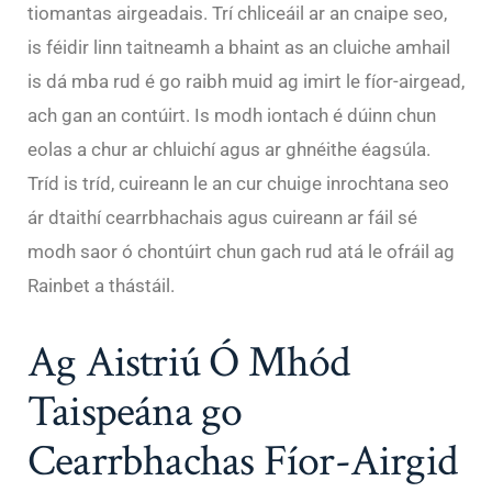
tiomantas airgeadais. Trí chliceáil ar an cnaipe seo,
is féidir linn taitneamh a bhaint as an cluiche amhail
is dá mba rud é go raibh muid ag imirt le fíor-airgead,
ach gan an contúirt. Is modh iontach é dúinn chun
eolas a chur ar chluichí agus ar ghnéithe éagsúla.
Tríd is tríd, cuireann le an cur chuige inrochtana seo
ár dtaithí cearrbhachais agus cuireann ar fáil sé
modh saor ó chontúirt chun gach rud atá le ofráil ag
Rainbet a thástáil.
Ag Aistriú Ó Mhód
Taispeána go
Cearrbhachas Fíor-Airgid