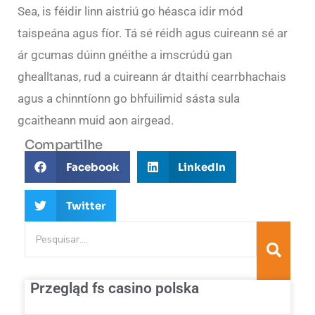
Sea, is féidir linn aistriú go héasca idir mód
taispeána agus fíor. Tá sé réidh agus cuireann sé ar
ár gcumas dúinn gnéithe a imscrúdú gan
ghealltanas, rud a cuireann ár dtaithí cearrbhachais
agus a chinntíonn go bhfuilimid sásta sula
gcaitheann muid aon airgead.
Compartilhe
Facebook
LinkedIn
Twitter
Przegląd fs casino polska