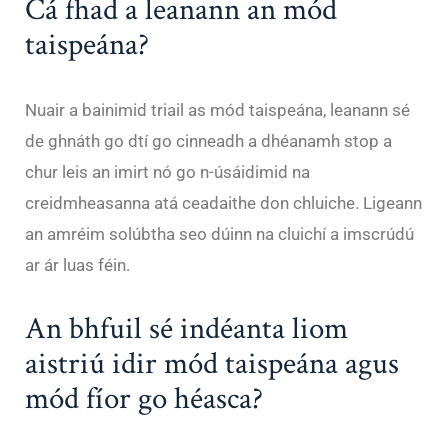
Cá fhad a leanann an mód
taispeána?
Nuair a bainimid triail as mód taispeána, leanann sé
de ghnáth go dtí go cinneadh a dhéanamh stop a
chur leis an imirt nó go n-úsáidimid na
creidmheasanna atá ceadaithe don chluiche. Ligeann
an amréim solúbtha seo dúinn na cluichí a imscrúdú
ar ár luas féin.
An bhfuil sé indéanta liom
aistriú idir mód taispeána agus
mód fíor go héasca?