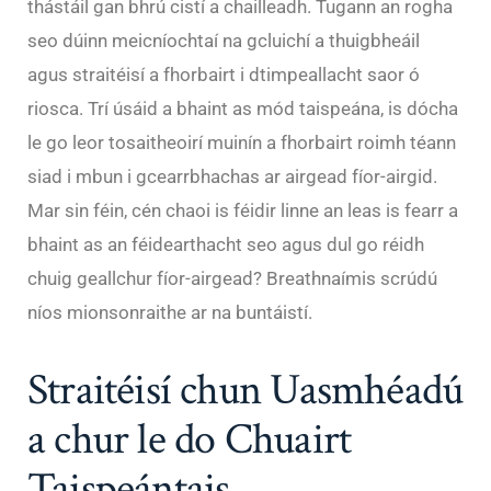
thástáil gan bhrú cistí a chailleadh. Tugann an rogha
seo dúinn meicníochtaí na gcluichí a thuigbheáil
agus straitéisí a fhorbairt i dtimpeallacht saor ó
riosca. Trí úsáid a bhaint as mód taispeána, is dócha
le go leor tosaitheoirí muinín a fhorbairt roimh téann
siad i mbun i gcearrbhachas ar airgead fíor-airgid.
Mar sin féin, cén chaoi is féidir linne an leas is fearr a
bhaint as an féidearthacht seo agus dul go réidh
chuig geallchur fíor-airgead? Breathnaímis scrúdú
níos mionsonraithe ar na buntáistí.
Straitéisí chun Uasmhéadú
a chur le do Chuairt
Taispeántais