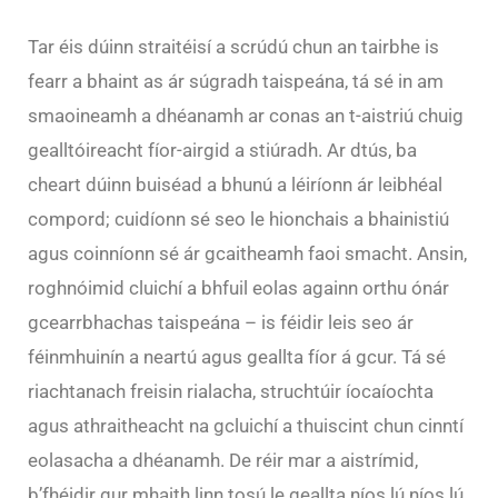
Tar éis dúinn straitéisí a scrúdú chun an tairbhe is
fearr a bhaint as ár súgradh taispeána, tá sé in am
smaoineamh a dhéanamh ar conas an t-aistriú chuig
gealltóireacht fíor-airgid a stiúradh. Ar dtús, ba
cheart dúinn buiséad a bhunú a léiríonn ár leibhéal
compord; cuidíonn sé seo le hionchais a bhainistiú
agus coinníonn sé ár gcaitheamh faoi smacht. Ansin,
roghnóimid cluichí a bhfuil eolas againn orthu ónár
gcearrbhachas taispeána – is féidir leis seo ár
féinmhuinín a neartú agus geallta fíor á gcur. Tá sé
riachtanach freisin rialacha, struchtúir íocaíochta
agus athraitheacht na gcluichí a thuiscint chun cinntí
eolasacha a dhéanamh. De réir mar a aistrímid,
b’fhéidir gur mhaith linn tosú le geallta níos lú níos lú