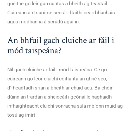
gnéithe go léir gan cuntas a bheith ag teastáil.
Cuireann an tsaoirse seo ár dtaithí cearrbhachais
agus modhanna á scrúdú againn.
An bhfuil gach cluiche ar fáil i
mód taispeána?
Níl gach cluiche ar fáil i mód taispeána. Cé go
cuireann go leor cluichí coitianta an ghné seo,
d’fhéadfadh srian a bheith ar chuid acu. Ba chóir
dúinn an t-ardán a sheiceáil i gcónaí le haghaidh
infhaighteacht cluichí sonracha sula mbíonn muid ag
tosú ag imirt.