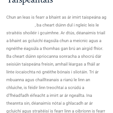
Chun an leas is fearr a bhaint as ár imirt taispeána ag
Rainbet Casino
, ba cheart dúinn dul i ngleic leis le
straitéis shoiléir i gcuimhne. Ar dtús, déanaimis triail
a bhaint as gcluichí éagsúla chun a meicnic agus a
ngnéithe éagsúla a thomhas gan brú an airgid fhíor.
Ba cheart dúinn spriocanna sonracha a shocrú dár
seisiúin taispeána freisin, amhail léargas a fháil ar
línte íocaíochta nó gnéithe bónais i sliotáin. Trí ár
mbuanna agus chaillteanais a rianú le linn an
chluiche, is féidir linn treochtaí a scrúdú a
d’fhéadfadh éifeacht a imirt ar ár ngeallta. Ina
theannta sin, déanaimis nótaí a ghlacadh ar ár
gcluichí agus straitéisí is fearr linn a oibríonn is fearr