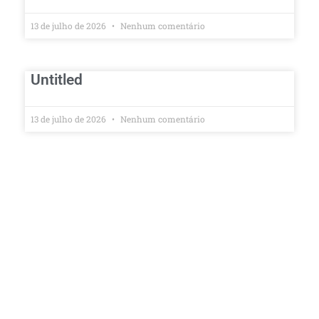
13 de julho de 2026
Nenhum comentário
Untitled
13 de julho de 2026
Nenhum comentário
Przewodnik po vox casino
9 de julho de 2026
Nenhum comentário
Vox Casino: praktyczny przewodnik
po logowaniu, bonusach i korzystaniu
z konta