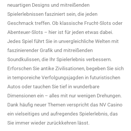
neuartigen Designs und mitreißenden
Spielerlebnissen fasziniert sein, die jeden
Geschmack treffen. Ob klassische Frucht-Slots oder
Abenteuer-Slots – hier ist für jeden etwas dabei.
Jedes Spiel führt Sie in unvergleichliche Welten mit
faszinierender Grafik und mitreißenden
Soundkulissen, die Ihr Spielerlebnis verbessern.
Erforschen Sie antike Zivilisationen, begeben Sie sich
in temporeiche Verfolgungsjagden in futuristischen
Autos oder tauchen Sie tief in wunderbare
Dimensionen ein – alles mit nur wenigen Drehungen.
Dank häufig neuer Themen verspricht das NV Casino
ein vielseitiges und aufregendes Spielerlebnis, das
Sie immer wieder zurückkehren lässt.