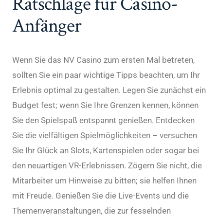
Ratschläge für Casino-
Anfänger
Wenn Sie das NV Casino zum ersten Mal betreten,
sollten Sie ein paar wichtige Tipps beachten, um Ihr
Erlebnis optimal zu gestalten. Legen Sie zunächst ein
Budget fest; wenn Sie Ihre Grenzen kennen, können
Sie den Spielspaß entspannt genießen. Entdecken
Sie die vielfältigen Spielmöglichkeiten – versuchen
Sie Ihr Glück an Slots, Kartenspielen oder sogar bei
den neuartigen VR-Erlebnissen. Zögern Sie nicht, die
Mitarbeiter um Hinweise zu bitten; sie helfen Ihnen
mit Freude. Genießen Sie die Live-Events und die
Themenveranstaltungen, die zur fesselnden