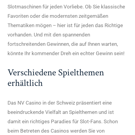
Slotmaschinen für jeden Vorliebe. Ob Sie klassische
Favoriten oder die modernsten zeitgemäßen
Thematiken mögen – hier ist für jeden das Richtige
vorhanden. Und mit den spannenden
fortschreitenden Gewinnen, die auf Ihnen warten,
könnte Ihr kommender Dreh ein echter Gewinn sein!
Verschiedene Spielthemen
erhältlich
Das NV Casino in der Schweiz präsentiert eine
beeindruckende Vielfalt an Spielthemen und ist
damit ein richtiges Paradies für Slot-Fans. Schon
beim Betreten des Casinos werden Sie von