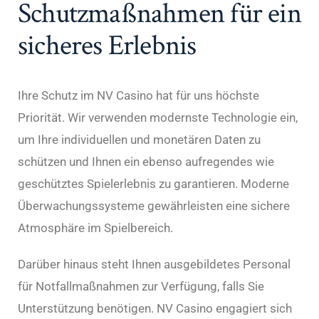
Schutzmaßnahmen für ein
sicheres Erlebnis
Ihre Schutz im NV Casino hat für uns höchste
Priorität. Wir verwenden modernste Technologie ein,
um Ihre individuellen und monetären Daten zu
schützen und Ihnen ein ebenso aufregendes wie
geschütztes Spielerlebnis zu garantieren. Moderne
Überwachungssysteme gewährleisten eine sichere
Atmosphäre im Spielbereich.
Darüber hinaus steht Ihnen ausgebildetes Personal
für Notfallmaßnahmen zur Verfügung, falls Sie
Unterstützung benötigen. NV Casino engagiert sich