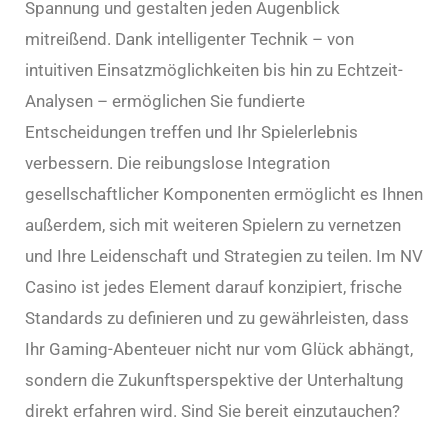
Spannung und gestalten jeden Augenblick
mitreißend. Dank intelligenter Technik – von
intuitiven Einsatzmöglichkeiten bis hin zu Echtzeit-
Analysen – ermöglichen Sie fundierte
Entscheidungen treffen und Ihr Spielerlebnis
verbessern. Die reibungslose Integration
gesellschaftlicher Komponenten ermöglicht es Ihnen
außerdem, sich mit weiteren Spielern zu vernetzen
und Ihre Leidenschaft und Strategien zu teilen. Im NV
Casino ist jedes Element darauf konzipiert, frische
Standards zu definieren und zu gewährleisten, dass
Ihr Gaming-Abenteuer nicht nur vom Glück abhängt,
sondern die Zukunftsperspektive der Unterhaltung
direkt erfahren wird. Sind Sie bereit einzutauchen?