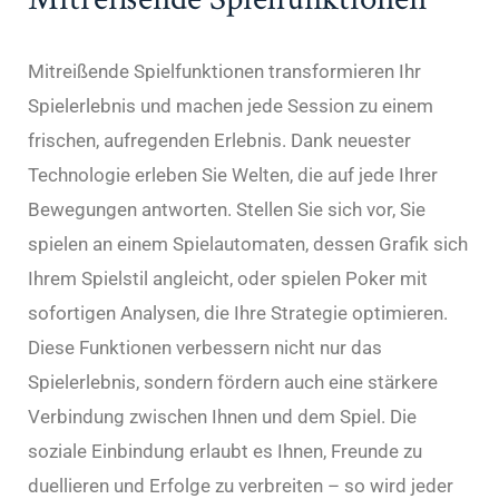
Mitreißende Spielfunktionen transformieren Ihr
Spielerlebnis und machen jede Session zu einem
frischen, aufregenden Erlebnis. Dank neuester
Technologie erleben Sie Welten, die auf jede Ihrer
Bewegungen antworten. Stellen Sie sich vor, Sie
spielen an einem Spielautomaten, dessen Grafik sich
Ihrem Spielstil angleicht, oder spielen Poker mit
sofortigen Analysen, die Ihre Strategie optimieren.
Diese Funktionen verbessern nicht nur das
Spielerlebnis, sondern fördern auch eine stärkere
Verbindung zwischen Ihnen und dem Spiel. Die
soziale Einbindung erlaubt es Ihnen, Freunde zu
duellieren und Erfolge zu verbreiten – so wird jeder