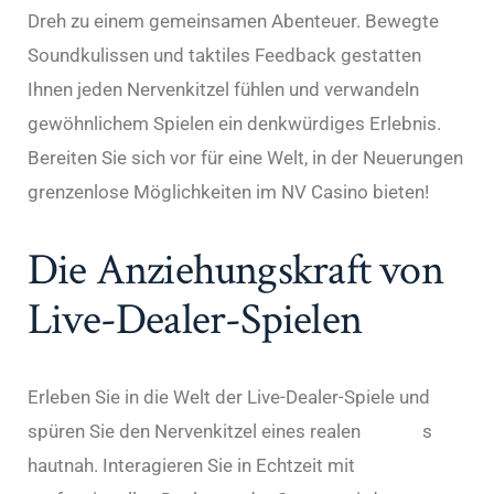
Dreh zu einem gemeinsamen Abenteuer. Bewegte
Soundkulissen und taktiles Feedback gestatten
Ihnen jeden Nervenkitzel fühlen und verwandeln
gewöhnlichem Spielen ein denkwürdiges Erlebnis.
Bereiten Sie sich vor für eine Welt, in der Neuerungen
grenzenlose Möglichkeiten im NV Casino bieten!
Die Anziehungskraft von
Live-Dealer-Spielen
Erleben Sie in die Welt der Live-Dealer-Spiele und
spüren Sie den Nervenkitzel eines realen
Casino
s
hautnah. Interagieren Sie in Echtzeit mit