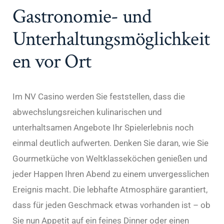
Gastronomie- und
Unterhaltungsmöglichkeit
en vor Ort
Im NV Casino werden Sie feststellen, dass die
abwechslungsreichen kulinarischen und
unterhaltsamen Angebote Ihr Spielerlebnis noch
einmal deutlich aufwerten. Denken Sie daran, wie Sie
Gourmetküche von Weltklasseköchen genießen und
jeder Happen Ihren Abend zu einem unvergesslichen
Ereignis macht. Die lebhafte Atmosphäre garantiert,
dass für jeden Geschmack etwas vorhanden ist – ob
Sie nun Appetit auf ein feines Dinner oder einen