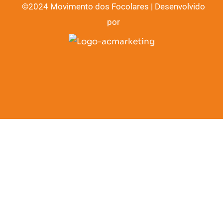
©2024 Movimento dos Focolares | Desenvolvido
por