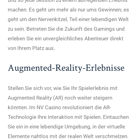
machen. Es geht um mehr als nur ums Gewinnen; es
geht um den Nervenkitzel, Teil einer lebendigen Welt
zu sein. Betreten Sie die Zukunft des Gamings und
erleben Sie ein unvergleichliches Abenteuer direkt
von Ihrem Platz aus.
Augmented-Reality-Erlebnisse
Stellen Sie sich vor, wie Sie Ihr Spielerlebnis mit
Augmented Reality (AR) noch weiter steigern
könnten. Im NV Casino revolutioniert die AR-
Technologie Ihre Interaktion mit Spielen. Eintauchen
Sie ein in eine lebendige Umgebung, in der virtuelle
Elemente nahtlos mit der realen Welt verschmelzen.