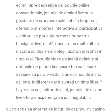
ecran. Spre deosebire de jocurile online
convenționale, jocurile de dealeri live sunt
găzduite de croupiere calificate în timp real,
oferind o atmosferă interactivă și participativă.
Jucătorii se pot alătura meselor pentru
blackjack live, ruletă, baccarat și multe altele,
discută cu dealeri și colegi jucători prin chat în
timp real. Fluxurile video de înaltă definiție și
opțiunile de pariuri financiare fac ca fiecare
sesiune să pară o vizită la un cazinou de înaltă
calitate. Indiferent dacă sunteți un timp liber P
Layer sau un jucător de elită, jocurile de cazino
live oferă o experiență de joc inegalabilă.
cu colecția sa enormă de jocuri de cazinou, nv casino