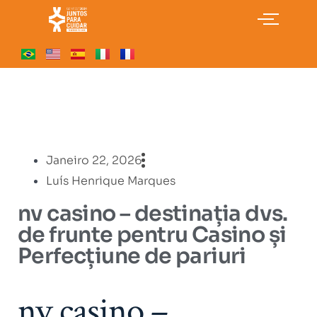
Janeiro 22, 2026
Luís Henrique Marques
nv casino – destinația dvs.
de frunte pentru Casino și
Perfecțiune de pariuri
nv casino –