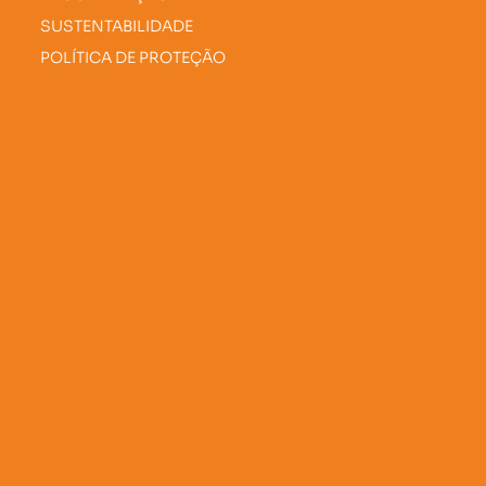
SUSTENTABILIDADE
POLÍTICA DE PROTEÇÃO