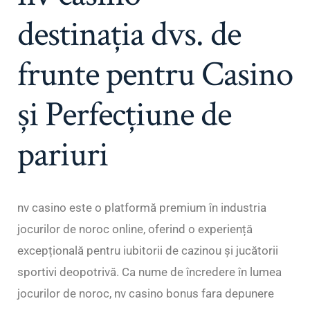
destinația dvs. de
frunte pentru Casino
și Perfecțiune de
pariuri
nv casino este o platformă premium în industria
jocurilor de noroc online, oferind o experiență
excepțională pentru iubitorii de cazinou și jucătorii
sportivi deopotrivă. Ca nume de încredere în lumea
jocurilor de noroc, nv casino bonus fara depunere