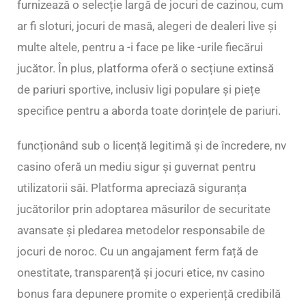
furnizează o selecție largă de jocuri de cazinou, cum
ar fi sloturi, jocuri de masă, alegeri de dealeri live și
multe altele, pentru a -i face pe like -urile fiecărui
jucător. În plus, platforma oferă o secțiune extinsă
de pariuri sportive, inclusiv ligi populare și piețe
specifice pentru a aborda toate dorințele de pariuri.
funcționând sub o licență legitimă și de încredere, nv
casino oferă un mediu sigur și guvernat pentru
utilizatorii săi. Platforma apreciază siguranța
jucătorilor prin adoptarea măsurilor de securitate
avansate și pledarea metodelor responsabile de
jocuri de noroc. Cu un angajament ferm față de
onestitate, transparență și jocuri etice, nv casino
bonus fara depunere promite o experiență credibilă