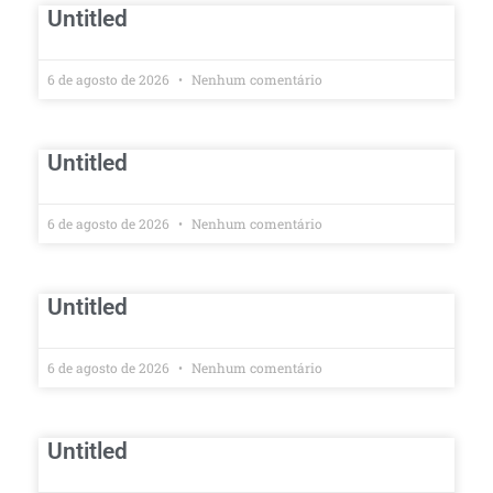
Untitled
6 de agosto de 2026
Nenhum comentário
Untitled
6 de agosto de 2026
Nenhum comentário
Untitled
6 de agosto de 2026
Nenhum comentário
Untitled