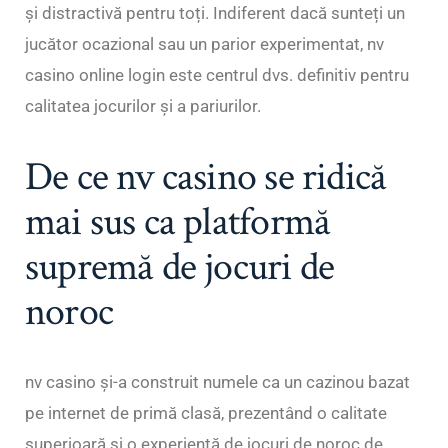
și distractivă pentru toți. Indiferent dacă sunteți un
jucător ocazional sau un parior experimentat, nv
casino online login este centrul dvs. definitiv pentru
calitatea jocurilor și a pariurilor.
De ce nv casino se ridică
mai sus ca platformă
supremă de jocuri de
noroc
nv casino și-a construit numele ca un cazinou bazat
pe internet de primă clasă, prezentând o calitate
superioară și o experiență de jocuri de noroc de