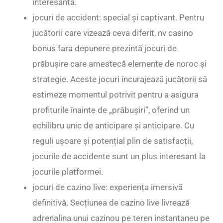
interesantă.
jocuri de accident: special și captivant. Pentru
jucătorii care vizează ceva diferit, nv casino
bonus fara depunere prezintă jocuri de
prăbușire care amestecă elemente de noroc și
strategie. Aceste jocuri încurajează jucătorii să
estimeze momentul potrivit pentru a asigura
profiturile înainte de „prăbușiri”, oferind un
echilibru unic de anticipare și anticipare. Cu
reguli ușoare și potențial plin de satisfacții,
jocurile de accidente sunt un plus interesant la
jocurile platformei.
jocuri de cazino live: experiența imersivă
definitivă. Secțiunea de cazino live livrează
adrenalina unui cazinou pe teren instantaneu pe