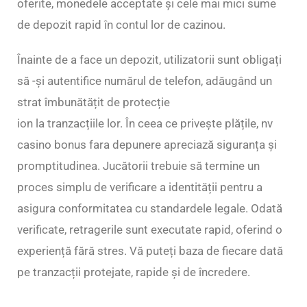
oferite, monedele acceptate și cele mai mici sume
de depozit rapid în contul lor de cazinou.
Înainte de a face un depozit, utilizatorii sunt obligați
să -și autentifice numărul de telefon, adăugând un
strat îmbunătățit de protecție
ion la tranzacțiile lor. În ceea ce privește plățile, nv
casino bonus fara depunere apreciază siguranța și
promptitudinea. Jucătorii trebuie să termine un
proces simplu de verificare a identității pentru a
asigura conformitatea cu standardele legale. Odată
verificate, retragerile sunt executate rapid, oferind o
experiență fără stres. Vă puteți baza de fiecare dată
pe tranzacții protejate, rapide și de încredere.