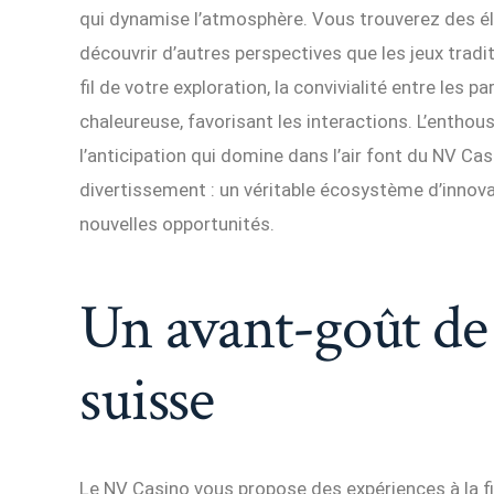
qui dynamise l’atmosphère. Vous trouverez des élé
découvrir d’autres perspectives que les jeux tradit
fil de votre exploration, la convivialité entre les
chaleureuse, favorisant les interactions. L’enthou
l’anticipation qui domine dans l’air font du NV Cas
divertissement : un véritable écosystème d’inno
nouvelles opportunités.
Un avant-goût de l
suisse
Le NV Casino vous propose des expériences à la fi