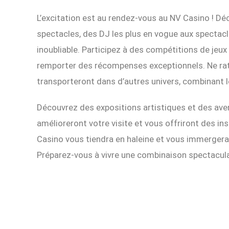
L’excitation est au rendez-vous au NV Casino ! Déc
spectacles, des DJ les plus en vogue aux spectacl
inoubliable. Participez à des compétitions de jeux
remporter des récompenses exceptionnels. Ne ra
transporteront dans d’autres univers, combinant l
Découvrez des expositions artistiques et des ave
amélioreront votre visite et vous offriront des in
Casino vous tiendra en haleine et vous immergera
Préparez-vous à vivre une combinaison spectaculai