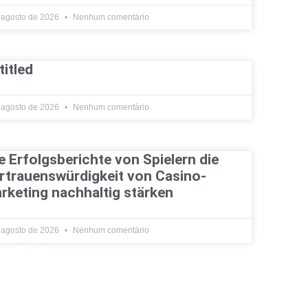
 agosto de 2026
Nenhum comentário
titled
 agosto de 2026
Nenhum comentário
e Erfolgsberichte von Spielern die
rtrauenswürdigkeit von Casino-
rketing nachhaltig stärken
 agosto de 2026
Nenhum comentário
 Notícias