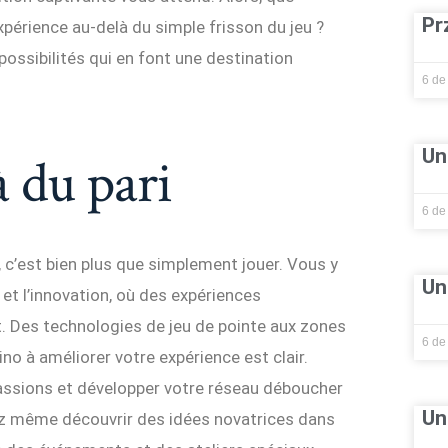
Pr
xpérience au-delà du simple frisson du jeu ?
ossibilités qui en font une destination
6 de
Un
 du pari
6 de
 c’est bien plus que simplement jouer. Vous y
Un
 et l’innovation, où des expériences
. Des technologies de jeu de pointe aux zones
6 de
ino à améliorer votre expérience est clair.
ssions et développer votre réseau déboucher
Un
iez même découvrir des idées novatrices dans