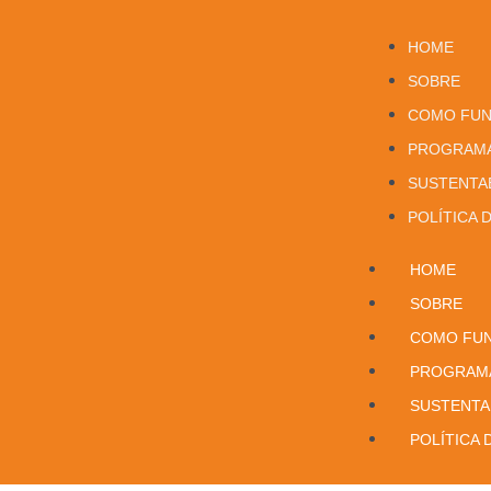
HOME
SOBRE
COMO FUN
PROGRAM
SUSTENTA
POLÍTICA 
HOME
SOBRE
COMO FU
PROGRAM
SUSTENTA
POLÍTICA