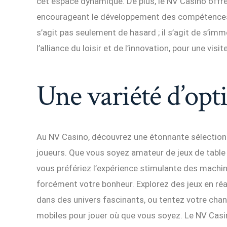
cet espace dynamique. De plus, le NV Casino offr
encourageant le développement des compétences et
s’agit pas seulement de hasard ; il s’agit de s’i
l’alliance du loisir et de l’innovation, pour une vi
Une variété d’opt
Au NV Casino, découvrez une étonnante sélection 
joueurs. Que vous soyez amateur de jeux de table 
vous préfériez l’expérience stimulante des machi
forcément votre bonheur. Explorez des jeux en réal
dans des univers fascinants, ou tentez votre chan
mobiles pour jouer où que vous soyez. Le NV Casi