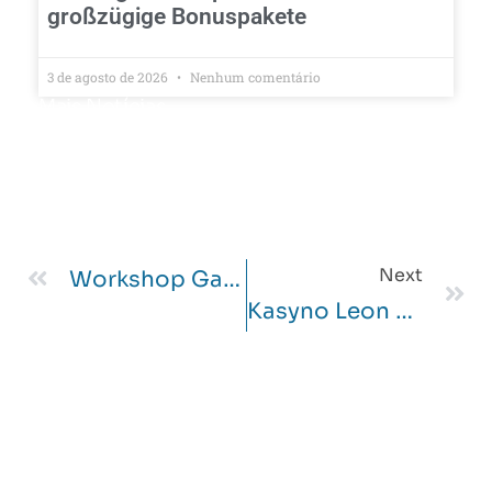
großzügige Bonuspakete
3 de agosto de 2026
Nenhum comentário
Mais Notícias
Next
Workshop Gaming Live Card Game Hideout Arrangement In UK
Kasyno Leon Oferuje Użytkownikom Z Polski Wygodne Opcje Płatności