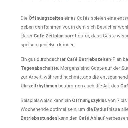
Die
Öffnungszeiten
eines Cafés spielen eine ents
geben den Rahmen vor, in dem sich Besucher wohl
klarer
Café Zeitplan
sorgt dafür, dass Gäste wisse
speisen genießen können.
Ein gut durchdachter
Café Betriebszeiten
-Plan b
Tagesabschnitte
. Morgens sind Gäste auf der S
zur Arbeit, während nachmittags die entspannend
Uhrzeitrhythmen
bestimmen auch die Art des
Ca
Beispielsweise kann ein
Öffnungszyklus
von 7 bis
Wochenende optimal sein, um die Bedürfnisse aller 
Betriebsstunden
kann den
Café Ablauf
verbessern