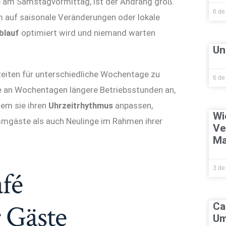
e am Samstagvormittag, ist der Andrang groß.
6 de
 um auf saisonale Veränderungen oder lokale
blauf
optimiert wird und niemand warten
Un
zeiten für unterschiedliche Wochentage zu
6 de
se an Wochentagen längere Betriebsstunden an,
dem sie ihren
Uhrzeitrhythmus
anpassen,
Wi
mmgäste als auch Neulinge im Rahmen ihrer
Ve
Ma
3 de
fé
r Gäste
Ca
Um