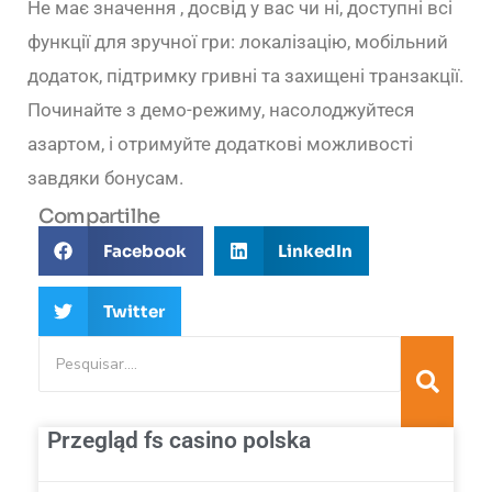
Не має значення , досвід у вас чи ні, доступні всі
функції для зручної гри: локалізацію, мобільний
додаток, підтримку гривні та захищені транзакції.
Починайте з демо-режиму, насолоджуйтеся
азартом, і отримуйте додаткові можливості
завдяки бонусам.
Compartilhe
Facebook
LinkedIn
Twitter
Przegląd fs casino polska