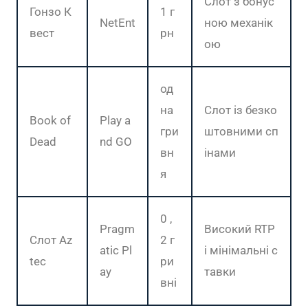
Слот з бонус
Гонзо К
1 г
NetEnt
ною механік
вест
рн
ою
од
на
Слот із безко
Book of
Play a
гри
штовними сп
Dead
nd GO
вн
інами
я
0 ,
Pragm
Високий RTP
Слот Az
2 г
atic Pl
і мінімальні с
tec
ри
ay
тавки
вні