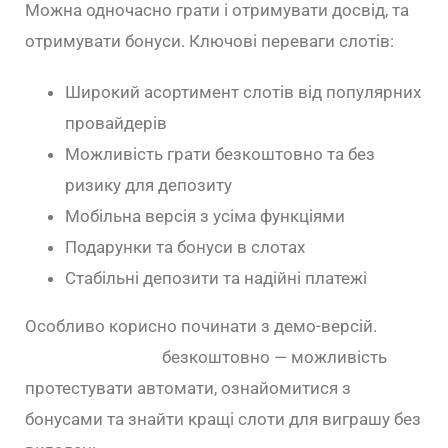
Можна одночасно грати і отримувати досвід, та
отримувати бонуси. Ключові переваги слотів:
Широкий асортимент слотів від популярних
провайдерів
Можливість грати безкоштовно та без
ризику для депозиту
Мобільна версія з усіма функціями
Подарунки та бонуси в слотах
Стабільні депозити та надійні платежі
Особливо корисно починати з демо-версій.
Париматч Слоти
безкоштовно — можливість
протестувати автомати, ознайомитися з
бонусами та знайти кращі слоти для виграшу без