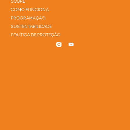
SOBRE
COMO FUNCIONA
PROGRAMAÇÃO
SUSTENTABILIDADE
POLÍTICA DE PROTEÇÃO