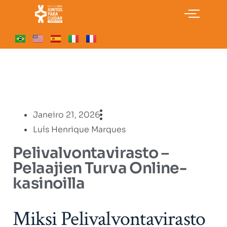
Janeiro 21, 2026
Luís Henrique Marques
Pelivalvontavirasto –
Pelaajien Turva Online-
kasinoilla
Miksi Pelivalvontavirasto