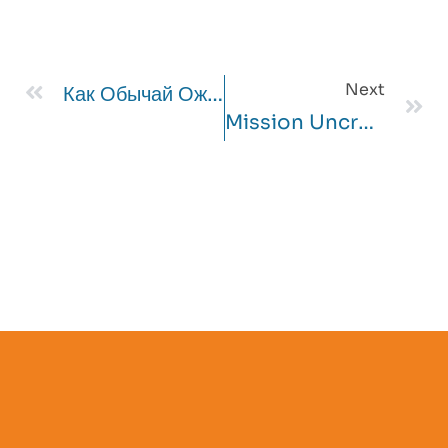
Next
Как Обычай Ожидать Позитивное Отражается На Бытие
Mission Uncrossable Joc