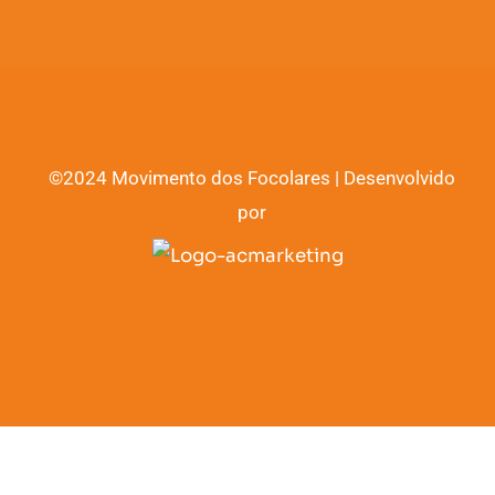
©2024 Movimento dos Focolares | Desenvolvido
por