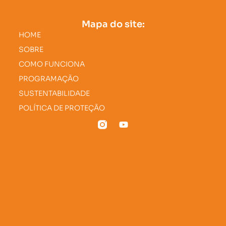
Mapa do site:
HOME
SOBRE
COMO FUNCIONA
PROGRAMAÇÃO
SUSTENTABILIDADE
POLÍTICA DE PROTEÇÃO