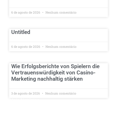
6 de agosto de 2026
Nenhum comentário
Untitled
6 de agosto de 2026
Nenhum comentário
Wie Erfolgsberichte von Spielern die
Vertrauenswürdigkeit von Casino-
Marketing nachhaltig stärken
3 de agosto de 2026
Nenhum comentário
Mais Notícias