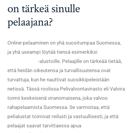
on tärkeä sinulle
pelaajana?
Online-pelaaminen on yhä suositumpaa Suomessa,
ja yhä useampi löytää tiensä esimerkiksi
casiku
casino online
-alustoille. Pelaajille on tärkeää tietää,
että heidän oikeutensa ja turvallisuutensa ovat
turvattuja, kun he nauttivat suosikkipeleistään
netissä. Tässä roolissa Pelivalvontavirasto eli Valvira
toimii keskeisenä viranomaisena, joka valvoo
rahapelaamista Suomessa. Se varmistaa, että
pelialustat toimivat reilusti ja vastuullisesti, ja että
pelaajat saavat tarvittaessa apua