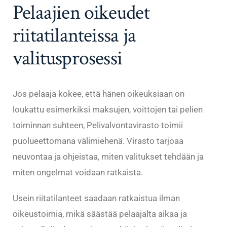
Pelaajien oikeudet
riitatilanteissa ja
valitusprosessi
Jos pelaaja kokee, että hänen oikeuksiaan on
loukattu esimerkiksi maksujen, voittojen tai pelien
toiminnan suhteen, Pelivalvontavirasto toimii
puolueettomana välimiehenä. Virasto tarjoaa
neuvontaa ja ohjeistaa, miten valitukset tehdään ja
miten ongelmat voidaan ratkaista.
Usein riitatilanteet saadaan ratkaistua ilman
oikeustoimia, mikä säästää pelaajalta aikaa ja