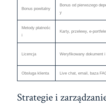
Bonus od pierwszego dep
Bonus powitalny
y
Metody płatnośc
Karty, przelewy, e-portfele
i
Licencja
Weryfikowany dokument i 
Obsługa klienta
Live chat, email, baza FA
Strategie i zarządzan