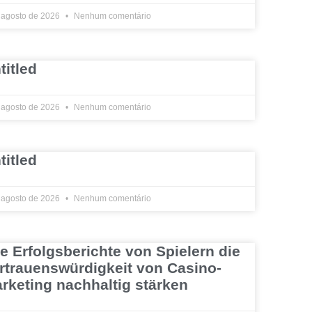
 agosto de 2026
Nenhum comentário
titled
 agosto de 2026
Nenhum comentário
titled
 agosto de 2026
Nenhum comentário
e Erfolgsberichte von Spielern die
rtrauenswürdigkeit von Casino-
rketing nachhaltig stärken