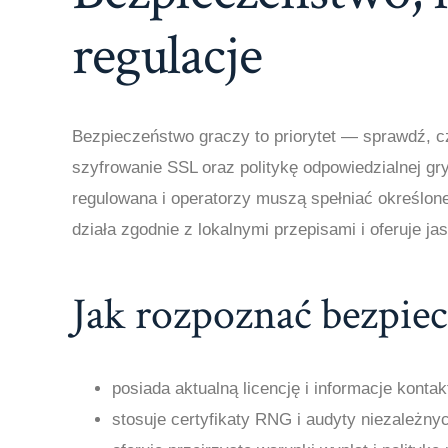
regulacje
Bezpieczeństwo graczy to priorytet — sprawdź, cz
szyfrowanie SSL oraz politykę odpowiedzialnej gry
regulowana i operatorzy muszą spełniać określon
działa zgodnie z lokalnymi przepisami i oferuje 
Jak rozpoznać bezpie
posiada aktualną licencję i informacje konta
stosuje certyfikaty RNG i audyty niezależnyc