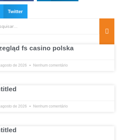
Twitter
zegląd fs casino polska
 agosto de 2026
Nenhum comentário
titled
 agosto de 2026
Nenhum comentário
titled