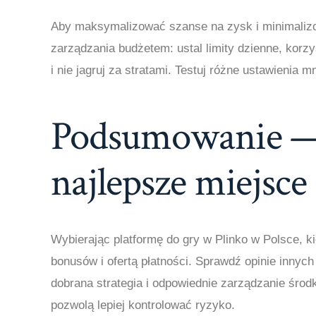
Aby maksymalizować szanse na zysk i minimalizo
zarządzania budżetem: ustal limity dzienne, korz
i nie jagruj za stratami. Testuj różne ustawienia 
Podsumowanie —
najlepsze miejsce
Wybierając platformę do gry w Plinko w Polsce, 
bonusów i ofertą płatności. Sprawdź opinie innych
dobrana strategia i odpowiednie zarządzanie środ
pozwolą lepiej kontrolować ryzyko.