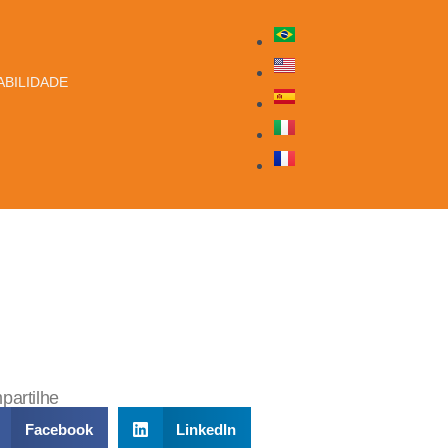
BILIDADE
artilhe
Facebook
LinkedIn