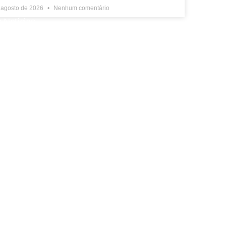
 agosto de 2026
Nenhum comentário
 Notícias