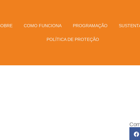
SOBRE
COMO FUNCIONA
PROGRAMAÇÃO
SUSTENTA
POLÍTICA DE PROTEÇÃO
Comp