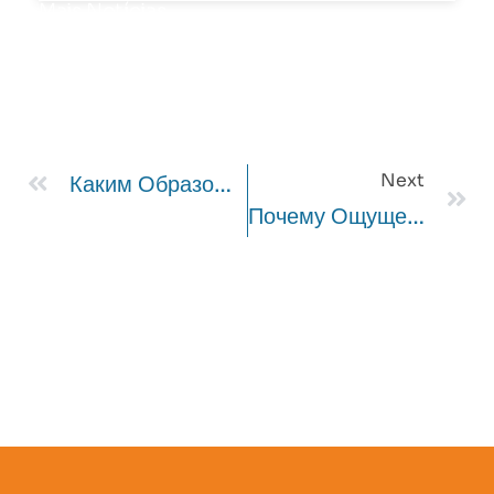
Mais Notícias
Next
Каким Образом Предвкушение Трансформаций Инициирует Азарт
Почему Ощущение Риска Провоцирует Всплеск Силы