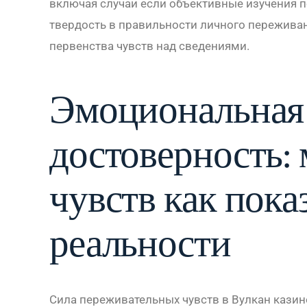
включая случаи если объективные изучения 
твердость в правильности личного пережива
первенства чувств над сведениями.
Эмоциональная
достоверность:
чувств как пока
реальности
Сила переживательных чувств в Вулкан казин