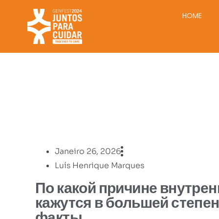
HOME
Janeiro 26, 2026
Luís Henrique Marques
По какой причине внутре
кажутся в большей степе
факты