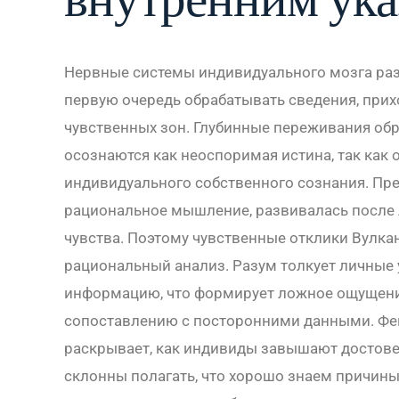
внутренним ук
Нервные системы индивидуального мозга ра
первую очередь обрабатывать сведения, прих
чувственных зон. Глубинные переживания обра
осознаются как неоспоримая истина, так как
индивидуального собственного сознания. Пре
рациональное мышление, развивалась после
чувства. Поэтому чувственные отклики Вулка
рациональный анализ. Разум толкует личные 
информацию, что формирует ложное ощущени
сопоставлению с посторонними данными. Ф
раскрывает, как индивиды завышают достове
склонны полагать, что хорошо знаем причины