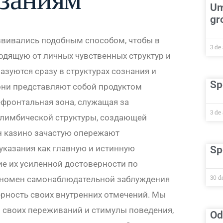
азаниям
Um
gr
звивались подобным способом, чтобы в
3 de
одящую от личных чувственных структур и
зуются сразу в структурах сознания и
Sp
 они представляют собой продуктом
фронтальная зона, служащая за
3 de
 лимбической структуры, создающей
н казино зачастую опережают
указания как главную и истинную
Sp
е их усиленной достоверности по
30 d
еномен самонаблюдательной заблуждения
рность своих внутренних отмечений. Мы
 своих переживаний и стимулы поведения,
Od