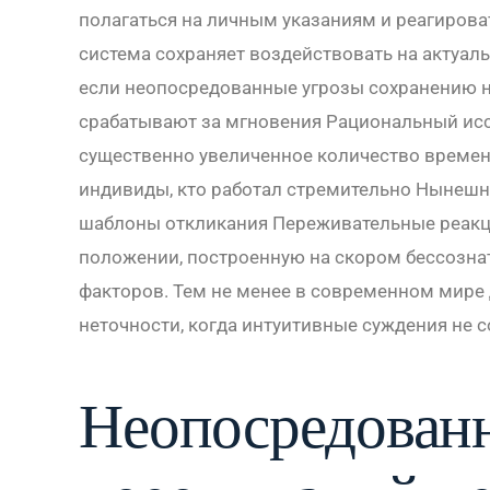
полагаться на личным указаниям и реагирова
система сохраняет воздействовать на актуаль
если неопосредованные угрозы сохранению н
срабатывают за мгновения Рациональный исс
существенно увеличенное количество време
индивиды, кто работал стремительно Нынешн
шаблоны откликания Переживательные реакц
положении, построенную на скором бессозн
факторов. Тем не менее в современном мире
неточности, когда интуитивные суждения не 
Неопосредован