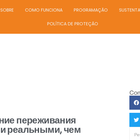
SOBRE
COMO FUNCIONA
PROGRAMAÇÃO
SUSTENTA
POLÍTICA DE PROTEÇÃO
Com
нние переживания
ни реальными, чем