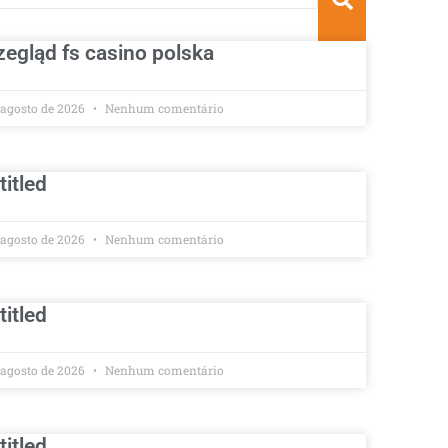
zegląd fs casino polska
 agosto de 2026
Nenhum comentário
titled
 agosto de 2026
Nenhum comentário
titled
 agosto de 2026
Nenhum comentário
titled