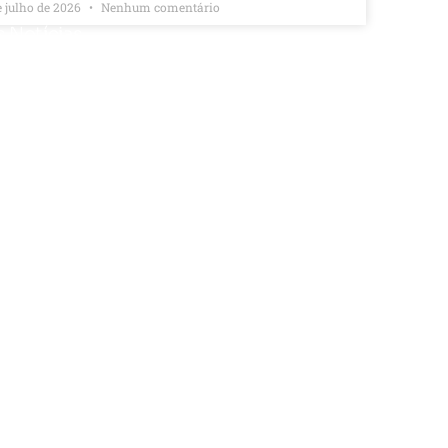
e julho de 2026
Nenhum comentário
s Notícias