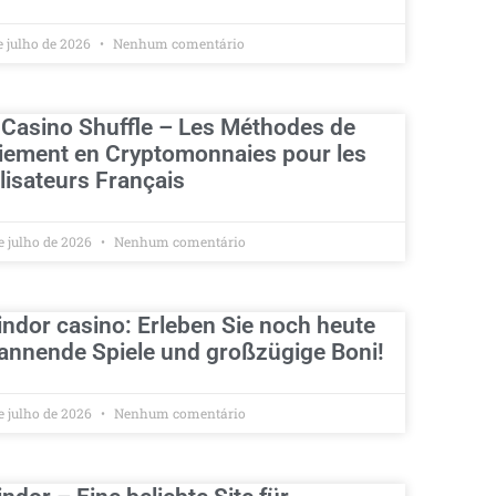
e julho de 2026
Nenhum comentário
 Casino Shuffle – Les Méthodes de
iement en Cryptomonnaies pour les
ilisateurs Français
e julho de 2026
Nenhum comentário
indor casino: Erleben Sie noch heute
annende Spiele und großzügige Boni!
e julho de 2026
Nenhum comentário