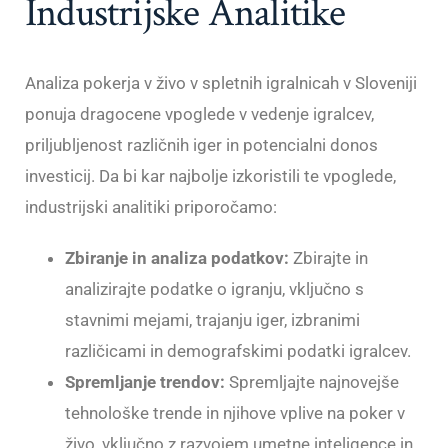
Industrijske Analitike
Analiza pokerja v živo v spletnih igralnicah v Sloveniji
ponuja dragocene vpoglede v vedenje igralcev,
priljubljenost različnih iger in potencialni donos
investicij. Da bi kar najbolje izkoristili te vpoglede,
industrijski analitiki priporočamo:
Zbiranje in analiza podatkov:
Zbirajte in
analizirajte podatke o igranju, vključno s
stavnimi mejami, trajanju iger, izbranimi
različicami in demografskimi podatki igralcev.
Spremljanje trendov:
Spremljajte najnovejše
tehnološke trende in njihove vplive na poker v
živo, vključno z razvojem umetne inteligence in