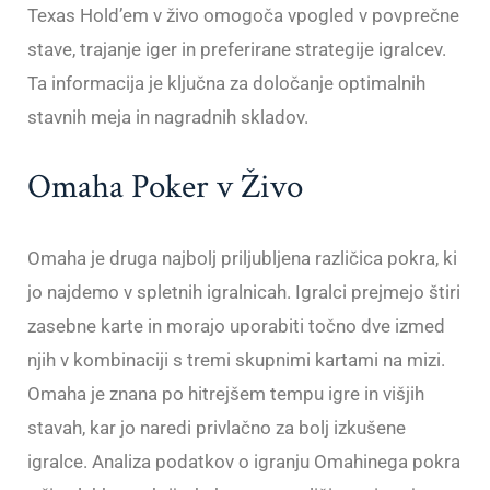
Texas Hold’em v živo omogoča vpogled v povprečne
stave, trajanje iger in preferirane strategije igralcev.
Ta informacija je ključna za določanje optimalnih
stavnih meja in nagradnih skladov.
Omaha Poker v Živo
Omaha je druga najbolj priljubljena različica pokra, ki
jo najdemo v spletnih igralnicah. Igralci prejmejo štiri
zasebne karte in morajo uporabiti točno dve izmed
njih v kombinaciji s tremi skupnimi kartami na mizi.
Omaha je znana po hitrejšem tempu igre in višjih
stavah, kar jo naredi privlačno za bolj izkušene
igralce. Analiza podatkov o igranju Omahinega pokra