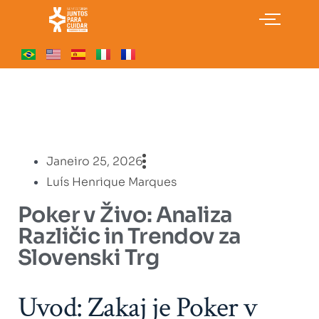
Janeiro 25, 2026
Luís Henrique Marques
Poker v Živo: Analiza
Različic in Trendov za
Slovenski Trg
Uvod: Zakaj je Poker v