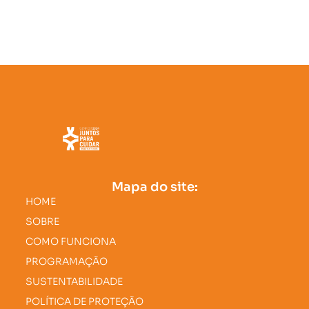
Mapa do site:
HOME
SOBRE
COMO FUNCIONA
PROGRAMAÇÃO
SUSTENTABILIDADE
POLÍTICA DE PROTEÇÃO