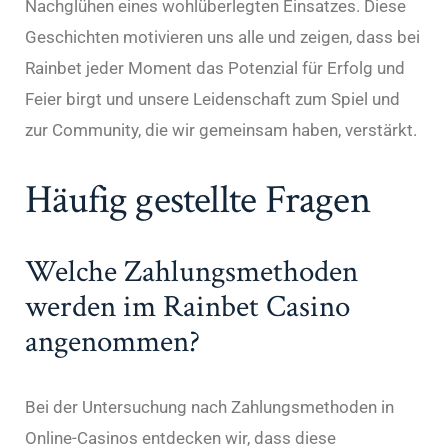
Nachglühen eines wohlüberlegten Einsatzes. Diese
Geschichten motivieren uns alle und zeigen, dass bei
Rainbet jeder Moment das Potenzial für Erfolg und
Feier birgt und unsere Leidenschaft zum Spiel und
zur Community, die wir gemeinsam haben, verstärkt.
Häufig gestellte Fragen
Welche Zahlungsmethoden
werden im Rainbet Casino
angenommen?
Bei der Untersuchung nach Zahlungsmethoden in
Online-Casinos entdecken wir, dass diese