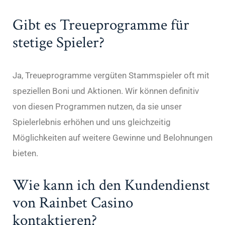
Gibt es Treueprogramme für
stetige Spieler?
Ja, Treueprogramme vergüten Stammspieler oft mit
speziellen Boni und Aktionen. Wir können definitiv
von diesen Programmen nutzen, da sie unser
Spielerlebnis erhöhen und uns gleichzeitig
Möglichkeiten auf weitere Gewinne und Belohnungen
bieten.
Wie kann ich den Kundendienst
von Rainbet Casino
kontaktieren?