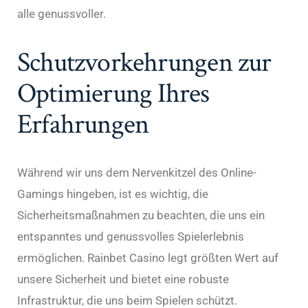
alle genussvoller.
Schutzvorkehrungen zur
Optimierung Ihres
Erfahrungen
Während wir uns dem Nervenkitzel des Online-
Gamings hingeben, ist es wichtig, die
Sicherheitsmaßnahmen zu beachten, die uns ein
entspanntes und genussvolles Spielerlebnis
ermöglichen. Rainbet Casino legt größten Wert auf
unsere Sicherheit und bietet eine robuste
Infrastruktur, die uns beim Spielen schützt.