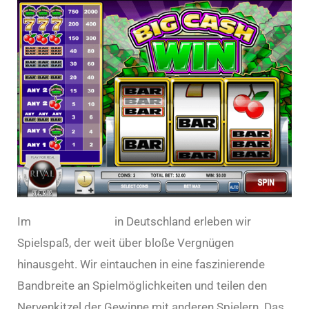
Im
Rainbet Casino
in Deutschland erleben wir
Spielspaß, der weit über bloße Vergnügen
hinausgeht. Wir eintauchen in eine faszinierende
Bandbreite an Spielmöglichkeiten und teilen den
Nervenkitzel der Gewinne mit anderen Spielern. Das