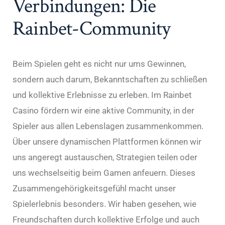
Verbindungen: Die
Rainbet-Community
Beim Spielen geht es nicht nur ums Gewinnen,
sondern auch darum, Bekanntschaften zu schließen
und kollektive Erlebnisse zu erleben. Im Rainbet
Casino fördern wir eine aktive Community, in der
Spieler aus allen Lebenslagen zusammenkommen.
Über unsere dynamischen Plattformen können wir
uns angeregt austauschen, Strategien teilen oder
uns wechselseitig beim Gamen anfeuern. Dieses
Zusammengehörigkeitsgefühl macht unser
Spielerlebnis besonders. Wir haben gesehen, wie
Freundschaften durch kollektive Erfolge und auch