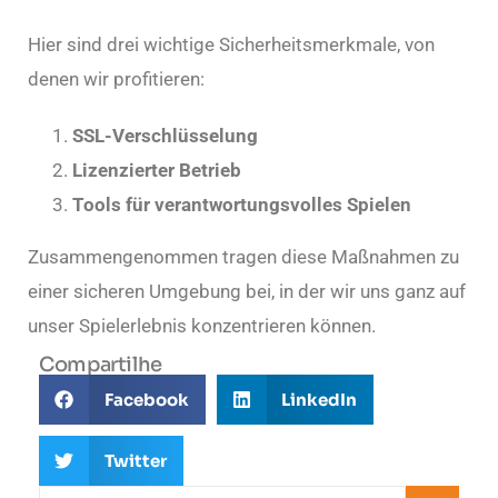
Hier sind drei wichtige Sicherheitsmerkmale, von
denen wir profitieren:
SSL-Verschlüsselung
Lizenzierter Betrieb
Tools für verantwortungsvolles Spielen
Zusammengenommen tragen diese Maßnahmen zu
einer sicheren Umgebung bei, in der wir uns ganz auf
unser Spielerlebnis konzentrieren können.
Compartilhe
Facebook
LinkedIn
Twitter