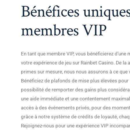
Bénéfices uniques
membres VIP
En tant que membre VIP, vous bénéficierez d’une 
votre expérience de jeu sur Rainbet Casino. De l
primes sur mesure, nous nous assurons à ce que v
Bénéficiez de plafonds de mise plus élevées pour 
possibilité de remporter des gains plus considérabl
une aide immédiate et une contentement maximal
accès à des événements privés, pour des moments i
grâce à notre système de crédits de loyauté, cha
Rejoignez-nous pour une expérience VIP incomparabl