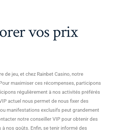
orer vos prix
e de jeu, et chez Rainbet Casino, notre
. Pour maximiser ces récompenses, participons
cipons régulièrement à nos activités préférés
 VIP actuel nous permet de nous fixer des
es ou manifestations exclusifs peut grandement
tacter notre conseiller VIP pour obtenir des
à nos goûts. Enfin, se tenir informé des