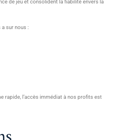
ce de jeu et consolident la fiabilité envers la
 a sur nous :
 rapide, l’accès immédiat à nos profits est
ns