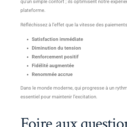
qu’un simple confort ; ils optimisent notre expérien
plateforme.
Réfléchissez à l’effet que la vitesse des paiements
Satisfaction immédiate
Diminution du tension
Renforcement positif
Fidélité augmentée
Renommée accrue
Dans le monde moderne, qui progresse à un rythme
essentiel pour maintenir l’excitation.
Foire aux questio