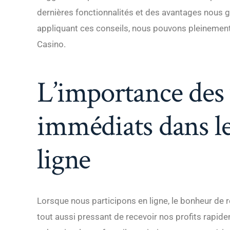
dernières fonctionnalités et des avantages nous g
appliquant ces conseils, nous pouvons pleinement
Casino.
L’importance des
immédiats dans le
ligne
Lorsque nous participons en ligne, le bonheur de
tout aussi pressant de recevoir nos profits rapi