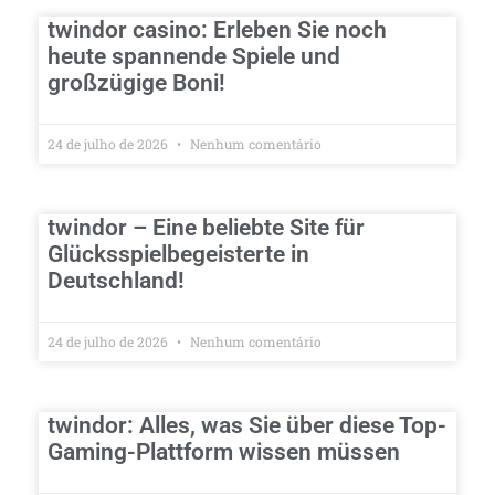
twindor casino: Erleben Sie noch
heute spannende Spiele und
großzügige Boni!
24 de julho de 2026
Nenhum comentário
twindor – Eine beliebte Site für
Glücksspielbegeisterte in
Deutschland!
24 de julho de 2026
Nenhum comentário
twindor: Alles, was Sie über diese Top-
Gaming-Plattform wissen müssen