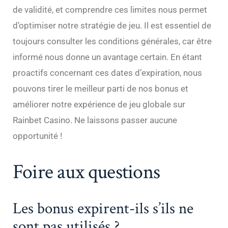
de validité, et comprendre ces limites nous permet
d’optimiser notre stratégie de jeu. Il est essentiel de
toujours consulter les conditions générales, car être
informé nous donne un avantage certain. En étant
proactifs concernant ces dates d’expiration, nous
pouvons tirer le meilleur parti de nos bonus et
améliorer notre expérience de jeu globale sur
Rainbet Casino. Ne laissons passer aucune
opportunité !
Foire aux questions
Les bonus expirent-ils s’ils ne
sont pas utilisés ?