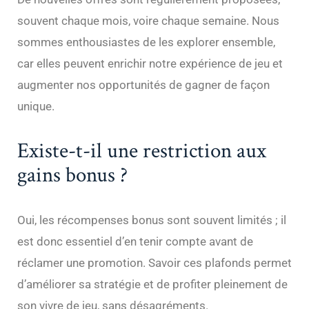
souvent chaque mois, voire chaque semaine. Nous
sommes enthousiastes de les explorer ensemble,
car elles peuvent enrichir notre expérience de jeu et
augmenter nos opportunités de gagner de façon
unique.
Existe-t-il une restriction aux
gains bonus ?
Oui, les récompenses bonus sont souvent limités ; il
est donc essentiel d’en tenir compte avant de
réclamer une promotion. Savoir ces plafonds permet
d’améliorer sa stratégie et de profiter pleinement de
son vivre de jeu, sans désagréments.