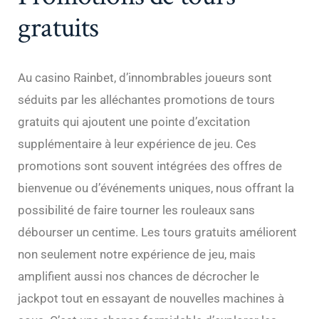
gratuits
Au casino Rainbet, d’innombrables joueurs sont
séduits par les alléchantes promotions de tours
gratuits qui ajoutent une pointe d’excitation
supplémentaire à leur expérience de jeu. Ces
promotions sont souvent intégrées des offres de
bienvenue ou d’événements uniques, nous offrant la
possibilité de faire tourner les rouleaux sans
débourser un centime. Les tours gratuits améliorent
non seulement notre expérience de jeu, mais
amplifient aussi nos chances de décrocher le
jackpot tout en essayant de nouvelles machines à