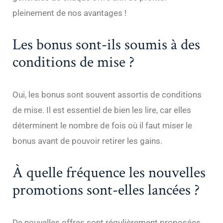
pleinement de nos avantages !
Les bonus sont-ils soumis à des
conditions de mise ?
Oui, les bonus sont souvent assortis de conditions
de mise. Il est essentiel de bien les lire, car elles
déterminent le nombre de fois où il faut miser le
bonus avant de pouvoir retirer les gains.
À quelle fréquence les nouvelles
promotions sont-elles lancées ?
De nouvelles offres sont régulièrement proposées,