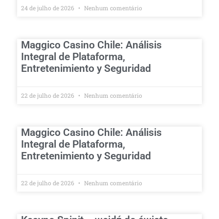
24 de julho de 2026
Nenhum comentário
Maggico Casino Chile: Análisis
Integral de Plataforma,
Entretenimiento y Seguridad
22 de julho de 2026
Nenhum comentário
Maggico Casino Chile: Análisis
Integral de Plataforma,
Entretenimiento y Seguridad
22 de julho de 2026
Nenhum comentário