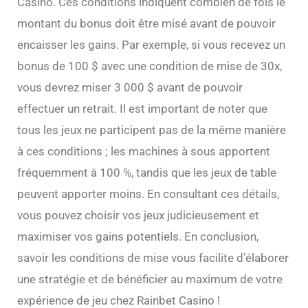
Casino. Ces conditions indiquent combien de fois le
montant du bonus doit être misé avant de pouvoir
encaisser les gains. Par exemple, si vous recevez un
bonus de 100 $ avec une condition de mise de 30x,
vous devrez miser 3 000 $ avant de pouvoir
effectuer un retrait. Il est important de noter que
tous les jeux ne participent pas de la même manière
à ces conditions ; les machines à sous apportent
fréquemment à 100 %, tandis que les jeux de table
peuvent apporter moins. En consultant ces détails,
vous pouvez choisir vos jeux judicieusement et
maximiser vos gains potentiels. En conclusion,
savoir les conditions de mise vous facilite d’élaborer
une stratégie et de bénéficier au maximum de votre
expérience de jeu chez Rainbet Casino !