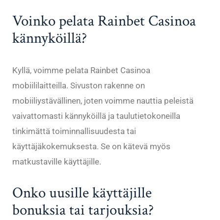
Voinko pelata Rainbet Casinoa
kännyköillä?
Kyllä, voimme pelata Rainbet Casinoa
mobiililaitteilla. Sivuston rakenne on
mobiiliystävällinen, joten voimme nauttia peleistä
vaivattomasti kännyköillä ja taulutietokoneilla
tinkimättä toiminnallisuudesta tai
käyttäjäkokemuksesta. Se on kätevä myös
matkustaville käyttäjille.
Onko uusille käyttäjille
bonuksia tai tarjouksia?