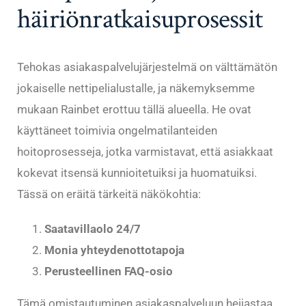
häiriönratkaisuprosessit
Tehokas asiakaspalvelujärjestelmä on välttämätön
jokaiselle nettipelialustalle, ja näkemyksemme
mukaan Rainbet erottuu tällä alueella. He ovat
käyttäneet toimivia ongelmatilanteiden
hoitoprosesseja, jotka varmistavat, että asiakkaat
kokevat itsensä kunnioitetuiksi ja huomatuiksi.
Tässä on eräitä tärkeitä näkökohtia:
Saatavillaolo 24/7
Monia yhteydenottotapoja
Perusteellinen FAQ-osio
Tämä omistautuminen asiakaspalveluun heijastaa