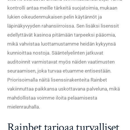
kontrolli antaa meille tärkeitä suojatoimia, mukaan
lukien oikeudenmukaisen pelin käytännöt ja
läpinäkyvyyden rahansiirroissa. Sen lisäksi lisenssit
edellyttävät kasinoa pitämään tarpeeksi pääomia,
mikä vahvistaa luottamustamme heidän kykyynsä
kunnioittaa nostoja. Sääntelyelinten jatkuvat
auditoinnit varmistavat myös näiden vaatimusten
seuraamisen, joka turvaa etuamme entisestään.
Priorisoimalla näitä lisenssirakenteita Rainbet
vakiinnuttaa paikkansa uskottavana palveluna, mikä
mahdollistaa voimme iloita pelaamisesta
mielenrauhalla.
Rainbet tarjoaa turvalliset