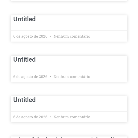
Untitled
6 de agosto de 2026
Nenhum comentário
Untitled
6 de agosto de 2026
Nenhum comentário
Untitled
6 de agosto de 2026
Nenhum comentário