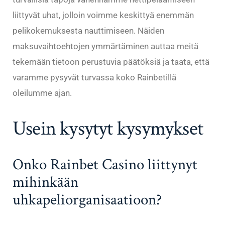
liittyvät uhat, jolloin voimme keskittyä enemmän
pelikokemuksesta nauttimiseen. Näiden
maksuvaihtoehtojen ymmärtäminen auttaa meitä
tekemään tietoon perustuvia päätöksiä ja taata, että
varamme pysyvät turvassa koko Rainbetillä
oleilumme ajan.
Usein kysytyt kysymykset
Onko Rainbet Casino liittynyt
mihinkään
uhkapeliorganisaatioon?