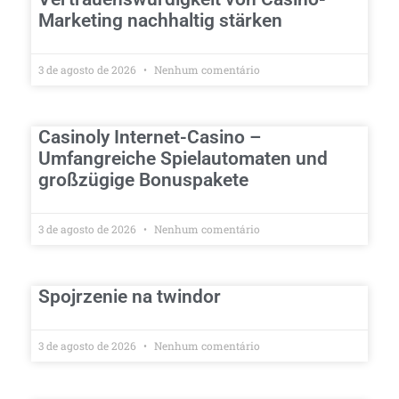
Marketing nachhaltig stärken
3 de agosto de 2026
Nenhum comentário
Casinoly Internet-Casino –
Umfangreiche Spielautomaten und
großzügige Bonuspakete
3 de agosto de 2026
Nenhum comentário
Spojrzenie na twindor
3 de agosto de 2026
Nenhum comentário