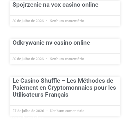
Spojrzenie na vox casino online
30 de julho de 2026
Nenhum comentário
Odkrywanie nv casino online
30 de julho de 2026
Nenhum comentário
Le Casino Shuffle – Les Méthodes de
Paiement en Cryptomonnaies pour les
Utilisateurs Français
27 de julho de 2026
Nenhum comentário
Mais Notícias