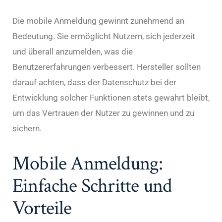
Die mobile Anmeldung gewinnt zunehmend an
Bedeutung. Sie ermöglicht Nutzern, sich jederzeit
und überall anzumelden, was die
Benutzererfahrungen verbessert. Hersteller sollten
darauf achten, dass der Datenschutz bei der
Entwicklung solcher Funktionen stets gewahrt bleibt,
um das Vertrauen der Nutzer zu gewinnen und zu
sichern.
Mobile Anmeldung:
Einfache Schritte und
Vorteile