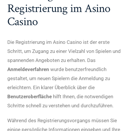
Registrierung im Asino
Casino
Die Registrierung im Asino Casino ist der erste
Schritt, um Zugang zu einer Vielzahl von Spielen und
spannenden Angeboten zu erhalten. Das
Anmeldeverfahren
wurde benutzerfreundlich
gestaltet, um neuen Spielern die Anmeldung zu
erleichtern. Ein klarer Überblick über die
Benutzeroberfläche
hilft Ihnen, die notwendigen
Schritte schnell zu verstehen und durchzuführen.
Während des Registrierungsvorgangs müssen Sie
einige persönliche Informationen eingeben und Ihre