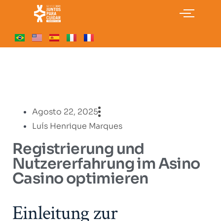
Agosto 22, 2025
Luís Henrique Marques
Registrierung und
Nutzererfahrung im Asino
Casino optimieren
Einleitung zur