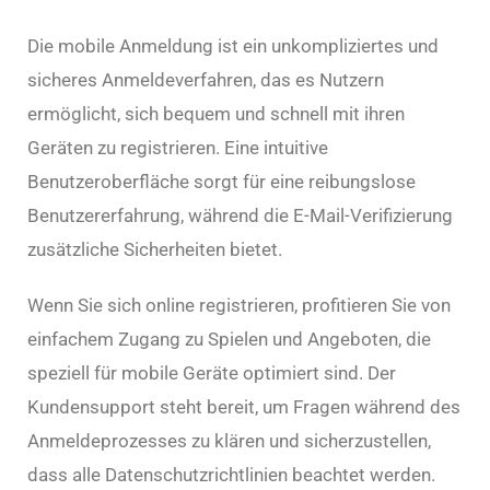
Die mobile Anmeldung ist ein unkompliziertes und
sicheres Anmeldeverfahren, das es Nutzern
ermöglicht, sich bequem und schnell mit ihren
Geräten zu registrieren. Eine intuitive
Benutzeroberfläche sorgt für eine reibungslose
Benutzererfahrung, während die E-Mail-Verifizierung
zusätzliche Sicherheiten bietet.
Wenn Sie sich online registrieren, profitieren Sie von
einfachem Zugang zu Spielen und Angeboten, die
speziell für mobile Geräte optimiert sind. Der
Kundensupport steht bereit, um Fragen während des
Anmeldeprozesses zu klären und sicherzustellen,
dass alle Datenschutzrichtlinien beachtet werden.