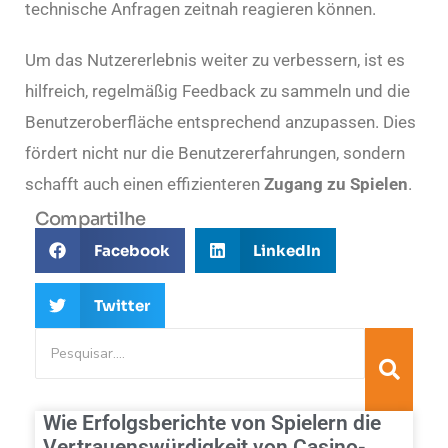
technische Anfragen zeitnah reagieren können.
Um das Nutzererlebnis weiter zu verbessern, ist es
hilfreich, regelmäßig Feedback zu sammeln und die
Benutzeroberfläche entsprechend anzupassen. Dies
fördert nicht nur die Benutzererfahrungen, sondern
schafft auch einen effizienteren
Zugang zu Spielen
.
Compartilhe
Facebook
LinkedIn
Twitter
Wie Erfolgsberichte von Spielern die
Vertrauenswürdigkeit von Casino-