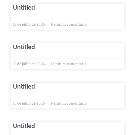
Untitled
13 de julho de 2026
Nenhum comentário
Untitled
13 de julho de 2026
Nenhum comentário
Untitled
13 de julho de 2026
Nenhum comentário
Untitled