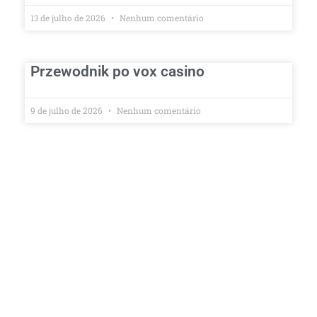
13 de julho de 2026
Nenhum comentário
Przewodnik po vox casino
9 de julho de 2026
Nenhum comentário
Vox Casino: praktyczny przewodnik
po logowaniu, bonusach i korzystaniu
z konta
9 de julho de 2026
Nenhum comentário
Mais Notícias