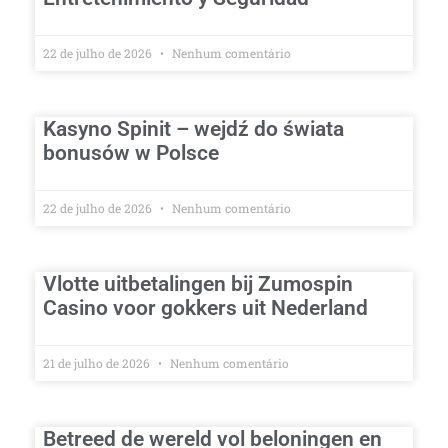
22 de julho de 2026
Nenhum comentário
Kasyno Spinit – wejdź do świata
bonusów w Polsce
22 de julho de 2026
Nenhum comentário
Vlotte uitbetalingen bij Zumospin
Casino voor gokkers uit Nederland
21 de julho de 2026
Nenhum comentário
Betreed de wereld vol beloningen en