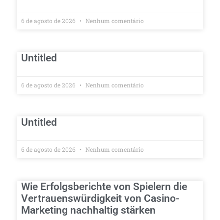
6 de agosto de 2026
Nenhum comentário
Untitled
6 de agosto de 2026
Nenhum comentário
Untitled
6 de agosto de 2026
Nenhum comentário
Wie Erfolgsberichte von Spielern die
Vertrauenswürdigkeit von Casino-
Marketing nachhaltig stärken