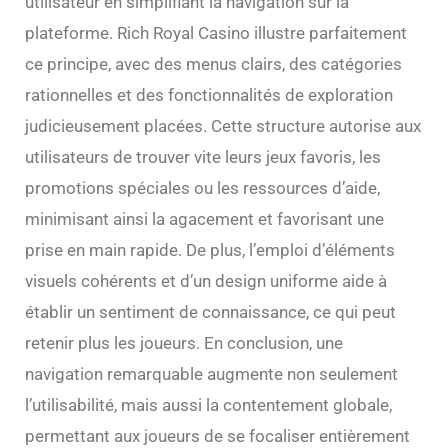
utilisateur en simplifiant la navigation sur la
plateforme. Rich Royal Casino illustre parfaitement
ce principe, avec des menus clairs, des catégories
rationnelles et des fonctionnalités de exploration
judicieusement placées. Cette structure autorise aux
utilisateurs de trouver vite leurs jeux favoris, les
promotions spéciales ou les ressources d’aide,
minimisant ainsi la agacement et favorisant une
prise en main rapide. De plus, l’emploi d’éléments
visuels cohérents et d’un design uniforme aide à
établir un sentiment de connaissance, ce qui peut
retenir plus les joueurs. En conclusion, une
navigation remarquable augmente non seulement
l’utilisabilité, mais aussi la contentement globale,
permettant aux joueurs de se focaliser entièrement