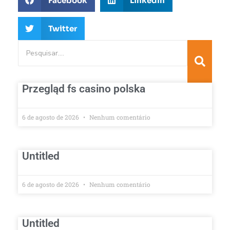
Facebook
LinkedIn
Twitter
Przegląd fs casino polska
6 de agosto de 2026
Nenhum comentário
Untitled
6 de agosto de 2026
Nenhum comentário
Untitled