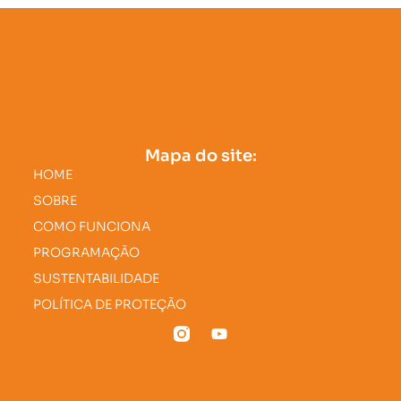
Mapa do site:
HOME
SOBRE
COMO FUNCIONA
PROGRAMAÇÃO
SUSTENTABILIDADE
POLÍTICA DE PROTEÇÃO