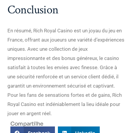
Conclusion
En résumé, Rich Royal Casino est un joyau du jeu en
France, offrant aux joueurs une variété d’expériences
uniques. Avec une collection de jeux
impressionnante et des bonus généreux, le casino
satisfait à toutes les envies avec finesse. Grâce à
une sécurité renforcée et un service client dédié, il
garantit un environnement sécurisé et captivant.
Pour les fans de sensations fortes et de gains, Rich
Royal Casino est indéniablement la lieu idéale pour
jouer en argent réel.
Compartilhe