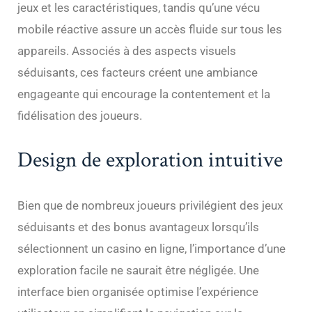
jeux et les caractéristiques, tandis qu’une vécu
mobile réactive assure un accès fluide sur tous les
appareils. Associés à des aspects visuels
séduisants, ces facteurs créent une ambiance
engageante qui encourage la contentement et la
fidélisation des joueurs.
Design de exploration intuitive
Bien que de nombreux joueurs privilégient des jeux
séduisants et des bonus avantageux lorsqu’ils
sélectionnent un casino en ligne, l’importance d’une
exploration facile ne saurait être négligée. Une
interface bien organisée optimise l’expérience