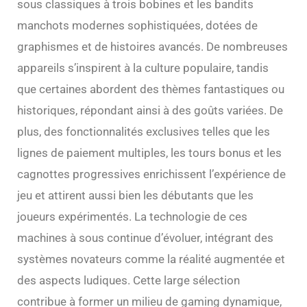
sous classiques à trois bobines et les bandits
manchots modernes sophistiquées, dotées de
graphismes et de histoires avancés. De nombreuses
appareils s’inspirent à la culture populaire, tandis
que certaines abordent des thèmes fantastiques ou
historiques, répondant ainsi à des goûts variées. De
plus, des fonctionnalités exclusives telles que les
lignes de paiement multiples, les tours bonus et les
cagnottes progressives enrichissent l’expérience de
jeu et attirent aussi bien les débutants que les
joueurs expérimentés. La technologie de ces
machines à sous continue d’évoluer, intégrant des
systèmes novateurs comme la réalité augmentée et
des aspects ludiques. Cette large sélection
contribue à former un milieu de gaming dynamique,