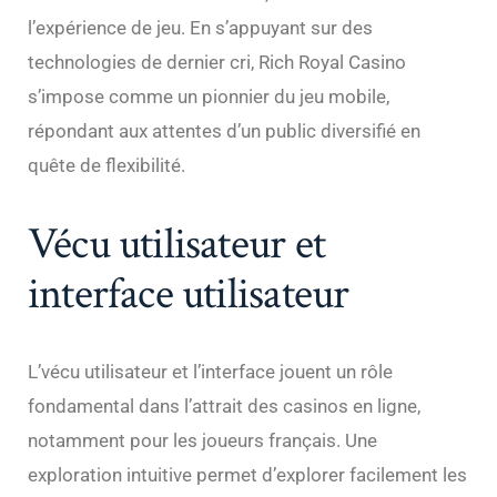
l’expérience de jeu. En s’appuyant sur des
technologies de dernier cri, Rich Royal Casino
s’impose comme un pionnier du jeu mobile,
répondant aux attentes d’un public diversifié en
quête de flexibilité.
Vécu utilisateur et
interface utilisateur
L’vécu utilisateur et l’interface jouent un rôle
fondamental dans l’attrait des casinos en ligne,
notamment pour les joueurs français. Une
exploration intuitive permet d’explorer facilement les