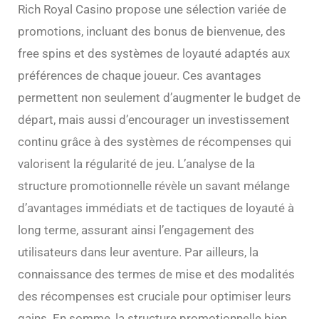
Rich Royal Casino propose une sélection variée de
promotions, incluant des bonus de bienvenue, des
free spins et des systèmes de loyauté adaptés aux
préférences de chaque joueur. Ces avantages
permettent non seulement d’augmenter le budget de
départ, mais aussi d’encourager un investissement
continu grâce à des systèmes de récompenses qui
valorisent la régularité de jeu. L’analyse de la
structure promotionnelle révèle un savant mélange
d’avantages immédiats et de tactiques de loyauté à
long terme, assurant ainsi l’engagement des
utilisateurs dans leur aventure. Par ailleurs, la
connaissance des termes de mise et des modalités
des récompenses est cruciale pour optimiser leurs
gains. En somme, la structure promotionnelle bien