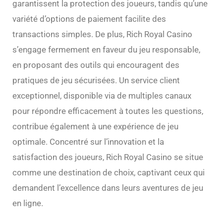
garantissent la protection des joueurs, tandis qu’une
variété d’options de paiement facilite des
transactions simples. De plus, Rich Royal Casino
s’engage fermement en faveur du jeu responsable,
en proposant des outils qui encouragent des
pratiques de jeu sécurisées. Un service client
exceptionnel, disponible via de multiples canaux
pour répondre efficacement à toutes les questions,
contribue également à une expérience de jeu
optimale. Concentré sur l’innovation et la
satisfaction des joueurs, Rich Royal Casino se situe
comme une destination de choix, captivant ceux qui
demandent l’excellence dans leurs aventures de jeu
en ligne.