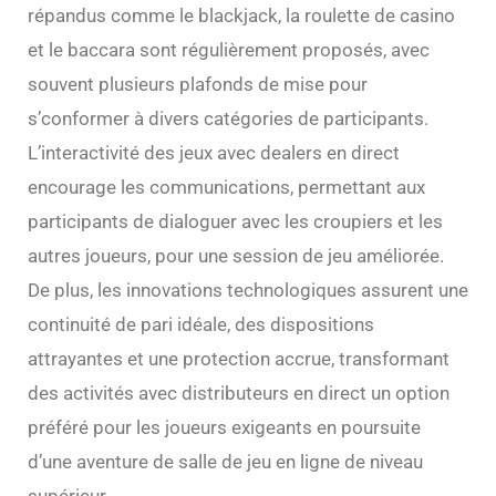
répandus comme le blackjack, la roulette de casino
et le baccara sont régulièrement proposés, avec
souvent plusieurs plafonds de mise pour
s’conformer à divers catégories de participants.
L’interactivité des jeux avec dealers en direct
encourage les communications, permettant aux
participants de dialoguer avec les croupiers et les
autres joueurs, pour une session de jeu améliorée.
De plus, les innovations technologiques assurent une
continuité de pari idéale, des dispositions
attrayantes et une protection accrue, transformant
des activités avec distributeurs en direct un option
préféré pour les joueurs exigeants en poursuite
d’une aventure de salle de jeu en ligne de niveau
supérieur.