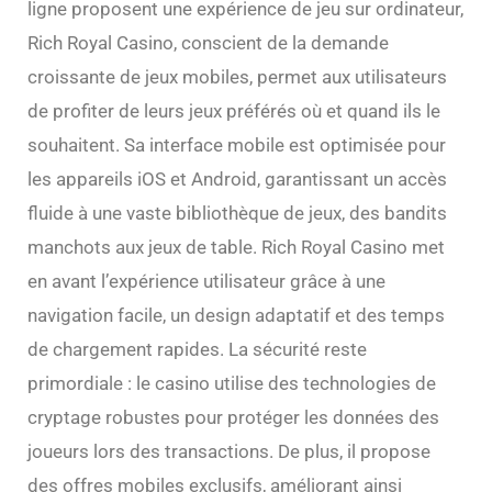
ligne proposent une expérience de jeu sur ordinateur,
Rich Royal Casino, conscient de la demande
croissante de jeux mobiles, permet aux utilisateurs
de profiter de leurs jeux préférés où et quand ils le
souhaitent. Sa interface mobile est optimisée pour
les appareils iOS et Android, garantissant un accès
fluide à une vaste bibliothèque de jeux, des bandits
manchots aux jeux de table. Rich Royal Casino met
en avant l’expérience utilisateur grâce à une
navigation facile, un design adaptatif et des temps
de chargement rapides. La sécurité reste
primordiale : le casino utilise des technologies de
cryptage robustes pour protéger les données des
joueurs lors des transactions. De plus, il propose
des offres mobiles exclusifs, améliorant ainsi