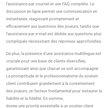
l’assistance par courriel et une FAQ complète. Le
discussion en ligne permet une communication en
instantanée, réagissant promptement et
efficacement aux questions des joueurs, tandis que
l’assistance par e-mail est dédiée aux questions plus
compliqués nécessitant des réponses approfondies.
De plus, la présence d’une assistance multilingue est
cruciale pour une base de clients diversifiée,
garantissant ainsi que chacun se soit accompagné.
La promptitude et le professionnalisme du soutien
client contribuent grandement à la contentement
des joueurs, un facteur fondamental pour instaurer la
fiabilité et la fidélité. En somme,
Rich Royal Casino
donne une priorité essentielle à un soutien client