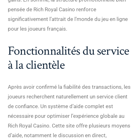
pensée de Rich Royal Casino renforce
significativement l’attrait de l’monde du jeu en ligne
pour les joueurs français.
Fonctionnalités du service
à la clientèle
Après avoir confirmé la fiabilité des transactions, les
joueurs recherchent naturellement un service client
de confiance. Un système d’aide complet est
nécessaire pour optimiser l’expérience globale au
Rich Royal Casino. Cette site offre plusieurs moyens
d’aide, notamment le discussion en direct,