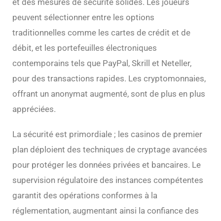
et des mesures de sécurité solides. Les joueurs
peuvent sélectionner entre les options
traditionnelles comme les cartes de crédit et de
débit, et les portefeuilles électroniques
contemporains tels que PayPal, Skrill et Neteller,
pour des transactions rapides. Les cryptomonnaies,
offrant un anonymat augmenté, sont de plus en plus
appréciées.
La sécurité est primordiale ; les casinos de premier
plan déploient des techniques de cryptage avancées
pour protéger les données privées et bancaires. Le
supervision régulatoire des instances compétentes
garantit des opérations conformes à la
réglementation, augmentant ainsi la confiance des