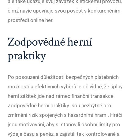
ale také ukazuje svůj závazek k etickému provozu,
čímž navíc upevňuje svou pověst v konkurenčním
prostředí online her.
Zodpovědné herní
praktiky
Po posouzení důležitosti bezpečných platebních
možností a efektivních výběrů je očividné, že úplný
herní zážitek jde nad rámec finanční transakce.
Zodpovědné herní praktiky jsou nezbytné pro
zmírnění rizik spojených s hazardními hrami. Hráči
jsou motivováni, aby si stanovili osobní limity pro
výdaje času a peněz, a zajistili tak kontrolované a