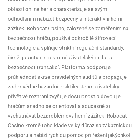
oblasti online her a charakterizuje se svým
odhodláním nabízet bezpečný a interaktivní herní
zážitek. Robocat Casino, založené se zaměřením na
bezpečnost hráčů, používá pokročilé šifrovací
technologie a splňuje striktní regulační standardy,
čímž garantuje soukromí uživatelských dat a
bezpečnost transakcí. Platforma podporuje
průhlednost skrze pravidelných auditů a propaguje
zodpovědné hazardní praktiky. Jeho uživatelsky
přívětivé rozhraní zvyšuje dostupnost a dovoluje
hráčům snadno se orientovat a současně si
vychutnávat bezproblémový herní zážitek. Robocat
Casino kromě toho klade velký důraz na zákaznickou
podporu a nabízí rychlou pomoc při řešení jakýchkoli