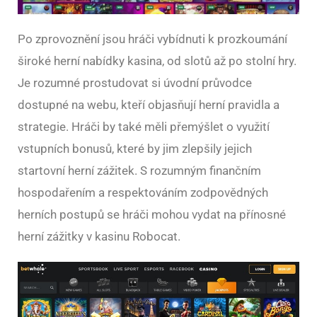
Po zprovoznění jsou hráči vybídnuti k prozkoumání
široké herní nabídky kasina, od slotů až po stolní hry.
Je rozumné prostudovat si úvodní průvodce
dostupné na webu, kteří objasňují herní pravidla a
strategie. Hráči by také měli přemýšlet o využití
vstupních bonusů, které by jim zlepšily jejich
startovní herní zážitek. S rozumným finančním
hospodařením a respektováním zodpovědných
herních postupů se hráči mohou vydat na přínosné
herní zážitky v kasinu Robocat.