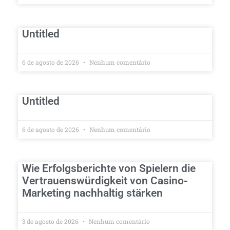
Untitled
6 de agosto de 2026
Nenhum comentário
Untitled
6 de agosto de 2026
Nenhum comentário
Wie Erfolgsberichte von Spielern die
Vertrauenswürdigkeit von Casino-
Marketing nachhaltig stärken
3 de agosto de 2026
Nenhum comentário