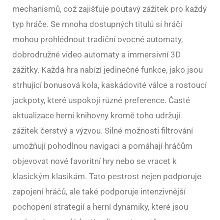
mechanismů, což zajišťuje poutavý zážitek pro každý
typ hráče. Se mnoha dostupných titulů si hráči
mohou prohlédnout tradiční ovocné automaty,
dobrodružné video automaty a immersivní 3D
zážitky. Každá hra nabízí jedinečné funkce, jako jsou
strhující bonusová kola, kaskádovité válce a rostoucí
jackpoty, které uspokojí různé preference. Časté
aktualizace herní knihovny kromě toho udržují
zážitek čerstvý a výzvou. Silné možnosti filtrování
umožňují pohodlnou navigaci a pomáhají hráčům
objevovat nové favoritní hry nebo se vracet k
klasickým klasikám. Tato pestrost nejen podporuje
zapojení hráčů, ale také podporuje intenzivnější
pochopení strategií a herní dynamiky, které jsou