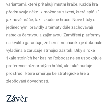
variantami, které přitahují místní hráče. Každá hra
představuje několik možností sázení, které splňují
jak nové hráče, tak i zkušené hráče. Nové tituly s
jedinečnými pravidly a tématy dále zachovávají
nabídku čerstvou a zajímavou. Zaměření platformy
na kvalitu garantuje, že herní mechanika je dokonale
vyladěna a zaručuje strhující zážitek. Díky široké
škále stolních her kasino Robocat nejen uspokojuje
preference různorodých hráčů, ale také buduje
prostředí, které směřuje ke strategické hře a
zlepšování dovedností.
Závěr