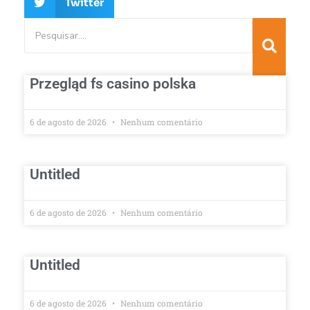
Twitter
Przegląd fs casino polska
6 de agosto de 2026
Nenhum comentário
Untitled
6 de agosto de 2026
Nenhum comentário
Untitled
6 de agosto de 2026
Nenhum comentário