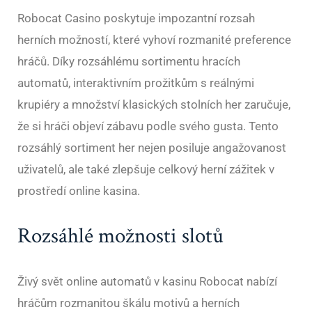
Robocat Casino poskytuje impozantní rozsah
herních možností, které vyhoví rozmanité preference
hráčů. Díky rozsáhlému sortimentu hracích
automatů, interaktivním prožitkům s reálnými
krupiéry a množství klasických stolních her zaručuje,
že si hráči objeví zábavu podle svého gusta. Tento
rozsáhlý sortiment her nejen posiluje angažovanost
uživatelů, ale také zlepšuje celkový herní zážitek v
prostředí online kasina.
Rozsáhlé možnosti slotů
Živý svět online automatů v kasinu Robocat nabízí
hráčům rozmanitou škálu motivů a herních