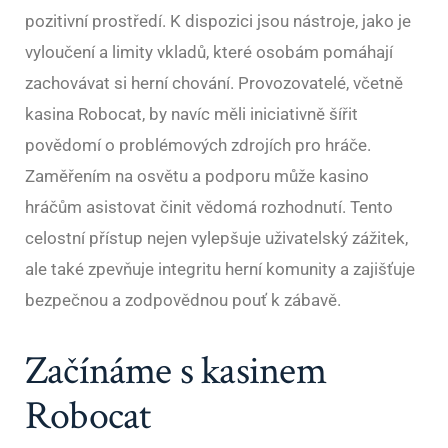
pozitivní prostředí. K dispozici jsou nástroje, jako je
vyloučení a limity vkladů, které osobám pomáhají
zachovávat si herní chování. Provozovatelé, včetně
kasina Robocat, by navíc měli iniciativně šířit
povědomí o problémových zdrojích pro hráče.
Zaměřením na osvětu a podporu může kasino
hráčům asistovat činit vědomá rozhodnutí. Tento
celostní přístup nejen vylepšuje uživatelský zážitek,
ale také zpevňuje integritu herní komunity a zajišťuje
bezpečnou a zodpovědnou pouť k zábavě.
Začínáme s kasinem
Robocat