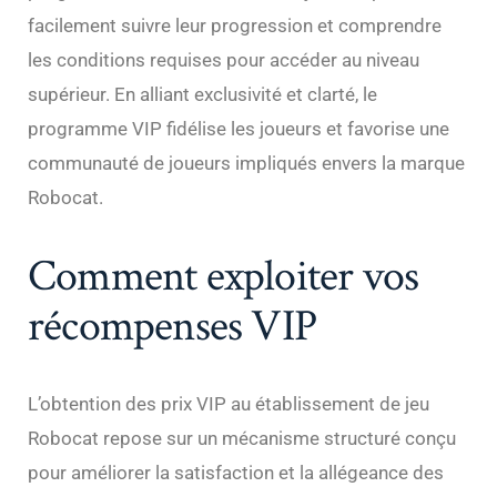
facilement suivre leur progression et comprendre
les conditions requises pour accéder au niveau
supérieur. En alliant exclusivité et clarté, le
programme VIP fidélise les joueurs et favorise une
communauté de joueurs impliqués envers la marque
Robocat.
Comment exploiter vos
récompenses VIP
L’obtention des prix VIP au établissement de jeu
Robocat repose sur un mécanisme structuré conçu
pour améliorer la satisfaction et la allégeance des