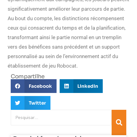
significativement améliorer leur parcours de partie.
Au bout du compte, les distinctions récompensent
ceux qui consacrent du temps et de la planification,
transformant ainsi le partie normal en un tremplin
vers des bénéfices sans précédent et un support
personnalisé au sein de l’environnement actif du
établissement de jeu Robocat.
Compartilhe
Facebook
LinkedIn
Twitter