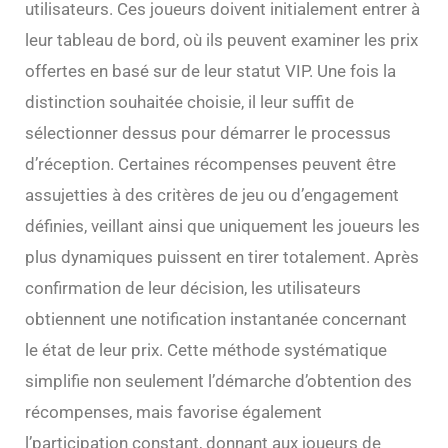
utilisateurs. Ces joueurs doivent initialement entrer à
leur tableau de bord, où ils peuvent examiner les prix
offertes en basé sur de leur statut VIP. Une fois la
distinction souhaitée choisie, il leur suffit de
sélectionner dessus pour démarrer le processus
d’réception. Certaines récompenses peuvent être
assujetties à des critères de jeu ou d’engagement
définies, veillant ainsi que uniquement les joueurs les
plus dynamiques puissent en tirer totalement. Après
confirmation de leur décision, les utilisateurs
obtiennent une notification instantanée concernant
le état de leur prix. Cette méthode systématique
simplifie non seulement l’démarche d’obtention des
récompenses, mais favorise également
l’participation constant, donnant aux joueurs de