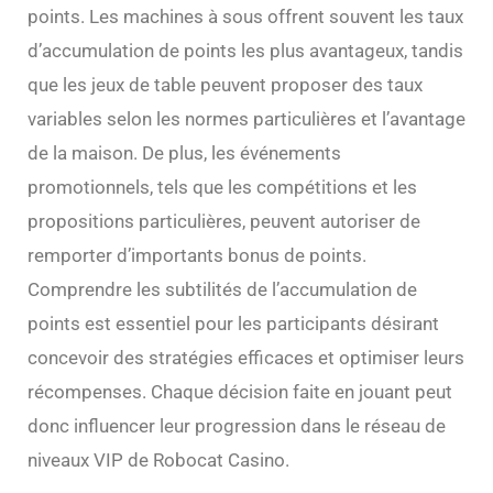
points. Les machines à sous offrent souvent les taux
d’accumulation de points les plus avantageux, tandis
que les jeux de table peuvent proposer des taux
variables selon les normes particulières et l’avantage
de la maison. De plus, les événements
promotionnels, tels que les compétitions et les
propositions particulières, peuvent autoriser de
remporter d’importants bonus de points.
Comprendre les subtilités de l’accumulation de
points est essentiel pour les participants désirant
concevoir des stratégies efficaces et optimiser leurs
récompenses. Chaque décision faite en jouant peut
donc influencer leur progression dans le réseau de
niveaux VIP de Robocat Casino.