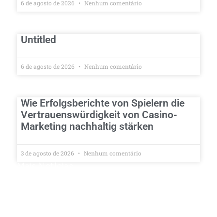
6 de agosto de 2026
Nenhum comentário
Untitled
6 de agosto de 2026
Nenhum comentário
Wie Erfolgsberichte von Spielern die
Vertrauenswürdigkeit von Casino-
Marketing nachhaltig stärken
3 de agosto de 2026
Nenhum comentário
Mais Notícias