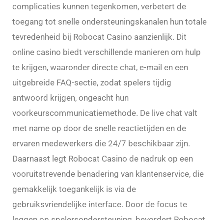
complicaties kunnen tegenkomen, verbetert de
toegang tot snelle ondersteuningskanalen hun totale
tevredenheid bij Robocat Casino aanzienlijk. Dit
online casino biedt verschillende manieren om hulp
te krijgen, waaronder directe chat, e-mail en een
uitgebreide FAQ-sectie, zodat spelers tijdig
antwoord krijgen, ongeacht hun
voorkeurscommunicatiemethode. De live chat valt
met name op door de snelle reactietijden en de
ervaren medewerkers die 24/7 beschikbaar zijn.
Daarnaast legt Robocat Casino de nadruk op een
vooruitstrevende benadering van klantenservice, die
gemakkelijk toegankelijk is via de
gebruiksvriendelijke interface. Door de focus te
leggen op spelersondersteuning, bevordert Robocat