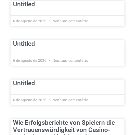
Untitled
6 de agosto de 2026
Nenhum comentário
Untitled
6 de agosto de 2026
Nenhum comentário
Untitled
6 de agosto de 2026
Nenhum comentário
Wie Erfolgsberichte von Spielern die
Vertrauenswürdigkeit von Casino-