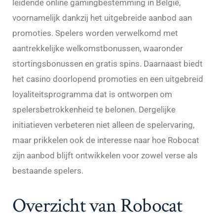
leidende online gamingbestemming in België,
voornamelijk dankzij het uitgebreide aanbod aan
promoties. Spelers worden verwelkomd met
aantrekkelijke welkomstbonussen, waaronder
stortingsbonussen en gratis spins. Daarnaast biedt
het casino doorlopend promoties en een uitgebreid
loyaliteitsprogramma dat is ontworpen om
spelersbetrokkenheid te belonen. Dergelijke
initiatieven verbeteren niet alleen de spelervaring,
maar prikkelen ook de interesse naar hoe Robocat
zijn aanbod blijft ontwikkelen voor zowel verse als
bestaande spelers.
Overzicht van Robocat