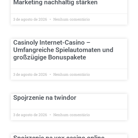
Marketing nachhaltig stärken
3 de agosto de 2026
Nenhum comentário
Casinoly Internet-Casino –
Umfangreiche Spielautomaten und
großzügige Bonuspakete
3 de agosto de 2026
Nenhum comentário
Spojrzenie na twindor
3 de agosto de 2026
Nenhum comentário
Spojrzenie na vox casino online