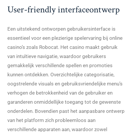
User-friendly interfaceontwerp
Een uitstekend ontworpen gebruikersinterface is
essentieel voor een plezierige spelervaring bij online
casino’s zoals Robocat. Het casino maakt gebruik
van intuïtieve navigatie, waardoor gebruikers
gemakkelijk verschillende spellen en promoties
kunnen ontdekken. Overzichtelijke categorisatie,
oogstrelende visuals en gebruiksvriendelijke menu’s
verhogen de betrokkenheid van de gebruiker en
garanderen onmiddellijke toegang tot de gewenste
onderdelen. Bovendien past het aanpasbare ontwerp
van het platform zich probleemloos aan
verschillende apparaten aan, waardoor zowel