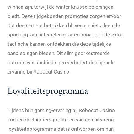
winnen zijn, terwijl de winter knusse beloningen
biedt. Deze tijdgebonden promoties zorgen ervoor
dat deelnemers betrokken blijven en niet alleen de
spanning van het spelen ervaren, maar ook de extra
tactische kansen ontdekken die deze tijdelijke
aanbiedingen bieden. Dit slim georkestreerde
patroon van aanbiedingen verbetert de algehele
ervaring bij Robocat Casino.
Loyaliteitsprogramma
Tijdens hun gaming-ervaring bij Robocat Casino
kunnen deelnemers profiteren van een uitvoerig
loyaliteitsprogramma dat is ontworpen om hun