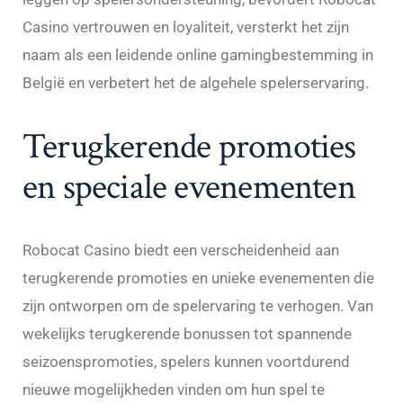
Casino vertrouwen en loyaliteit, versterkt het zijn
naam als een leidende online gamingbestemming in
België en verbetert het de algehele spelerservaring.
Terugkerende promoties
en speciale evenementen
Robocat Casino biedt een verscheidenheid aan
terugkerende promoties en unieke evenementen die
zijn ontworpen om de spelervaring te verhogen. Van
wekelijks terugkerende bonussen tot spannende
seizoenspromoties, spelers kunnen voortdurend
nieuwe mogelijkheden vinden om hun spel te