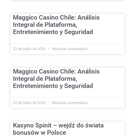
Maggico Casino Chile: Análisis
Integral de Plataforma,
Entretenimiento y Seguridad
22 de julho de 2026
Nenhum comentário
Maggico Casino Chile: Análisis
Integral de Plataforma,
Entretenimiento y Seguridad
22 de julho de 2026
Nenhum comentário
Kasyno Spinit – wejdź do świata
bonusów w Polsce