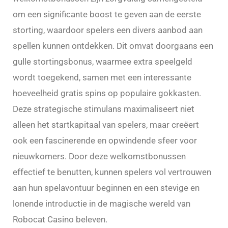
om een significante boost te geven aan de eerste
storting, waardoor spelers een divers aanbod aan
spellen kunnen ontdekken. Dit omvat doorgaans een
gulle stortingsbonus, waarmee extra speelgeld
wordt toegekend, samen met een interessante
hoeveelheid gratis spins op populaire gokkasten.
Deze strategische stimulans maximaliseert niet
alleen het startkapitaal van spelers, maar creëert
ook een fascinerende en opwindende sfeer voor
nieuwkomers. Door deze welkomstbonussen
effectief te benutten, kunnen spelers vol vertrouwen
aan hun spelavontuur beginnen en een stevige en
lonende introductie in de magische wereld van
Robocat Casino beleven.