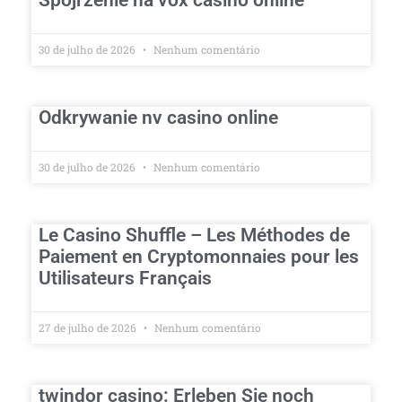
30 de julho de 2026
Nenhum comentário
Odkrywanie nv casino online
30 de julho de 2026
Nenhum comentário
Le Casino Shuffle – Les Méthodes de
Paiement en Cryptomonnaies pour les
Utilisateurs Français
27 de julho de 2026
Nenhum comentário
twindor casino: Erleben Sie noch