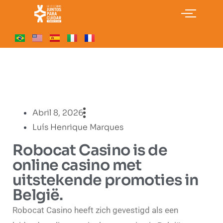
Abril 8, 2026
Luís Henrique Marques
Robocat Casino is de
online casino met
uitstekende promoties in
België.
Robocat Casino heeft zich gevestigd als een