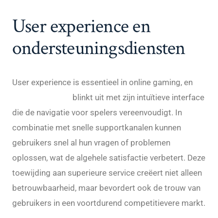
User experience en
ondersteuningsdiensten
User experience is essentieel in online gaming, en
Robocat Casino
blinkt uit met zijn intuïtieve interface
die de navigatie voor spelers vereenvoudigt. In
combinatie met snelle supportkanalen kunnen
gebruikers snel al hun vragen of problemen
oplossen, wat de algehele satisfactie verbetert. Deze
toewijding aan superieure service creëert niet alleen
betrouwbaarheid, maar bevordert ook de trouw van
gebruikers in een voortdurend competitievere markt.