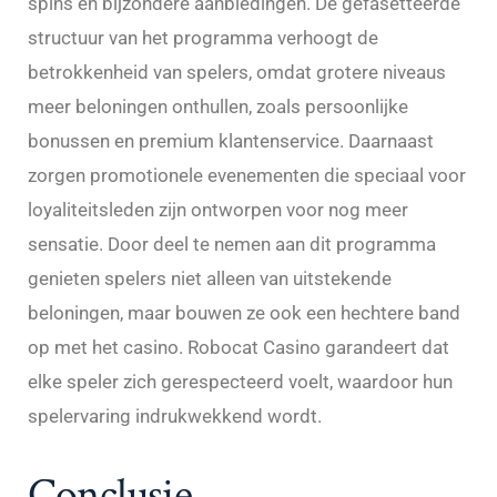
spins en bijzondere aanbiedingen. De gefasetteerde
structuur van het programma verhoogt de
betrokkenheid van spelers, omdat grotere niveaus
meer beloningen onthullen, zoals persoonlijke
bonussen en premium klantenservice. Daarnaast
zorgen promotionele evenementen die speciaal voor
loyaliteitsleden zijn ontworpen voor nog meer
sensatie. Door deel te nemen aan dit programma
genieten spelers niet alleen van uitstekende
beloningen, maar bouwen ze ook een hechtere band
op met het casino. Robocat Casino garandeert dat
elke speler zich gerespecteerd voelt, waardoor hun
spelervaring indrukwekkend wordt.
Conclusie