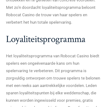
Met zo’n doordacht loyaliteitsprogramma beloont
Robocat Casino de trouw van haar spelers en
verbetert het hun totale spelervaring.
Loyaliteitsprogramma
Het loyaliteitsprogramma van Robocat Casino biedt
spelers een ongeëvenaarde kans om hun
spelervaring te verbeteren. Dit programma is
zorgvuldig ontworpen om trouwe spelers te belonen
met een reeks aan aantrekkelijke voordelen. Leden
sparen loyaliteitspunten bij elke weddenschap, die
kunnen worden ingewisseld voor premies, gratis