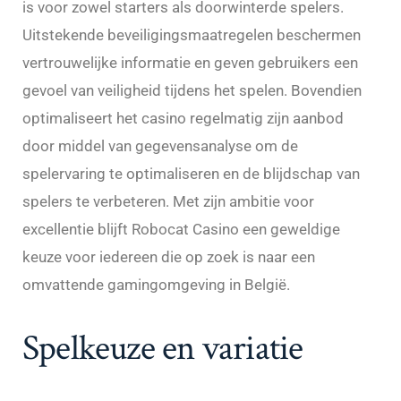
is voor zowel starters als doorwinterde spelers.
Uitstekende beveiligingsmaatregelen beschermen
vertrouwelijke informatie en geven gebruikers een
gevoel van veiligheid tijdens het spelen. Bovendien
optimaliseert het casino regelmatig zijn aanbod
door middel van gegevensanalyse om de
spelervaring te optimaliseren en de blijdschap van
spelers te verbeteren. Met zijn ambitie voor
excellentie blijft Robocat Casino een geweldige
keuze voor iedereen die op zoek is naar een
omvattende gamingomgeving in België.
Spelkeuze en variatie