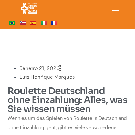
Janeiro 21, 2026
Luís Henrique Marques
Roulette Deutschland
ohne Einzahlung: Alles, was
Sie wissen müssen
Wenn es um das Spielen von Roulette in Deutschland
ohne Einzahlung geht, gibt es viele verschiedene