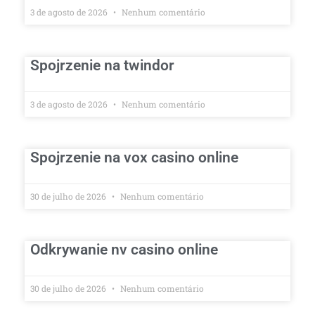
3 de agosto de 2026
Nenhum comentário
Spojrzenie na twindor
3 de agosto de 2026
Nenhum comentário
Spojrzenie na vox casino online
30 de julho de 2026
Nenhum comentário
Odkrywanie nv casino online
30 de julho de 2026
Nenhum comentário