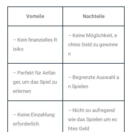
Vorteile
Nachteile
– Keine Möglichkeit, e
– Kein finanzielles R
chtes Geld zu gewinne
isiko
n
– Perfekt für Anfän
– Begrenzte Auswahl a
ger, um das Spiel zu
n Spielen
erlernen
– Nicht so aufregend
– Keine Einzahlung
wie das Spielen um ec
erforderlich
htes Geld