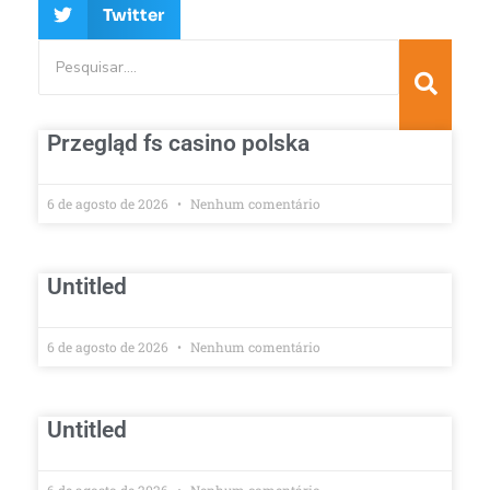
Twitter
Przegląd fs casino polska
6 de agosto de 2026
Nenhum comentário
Untitled
6 de agosto de 2026
Nenhum comentário
Untitled
6 de agosto de 2026
Nenhum comentário