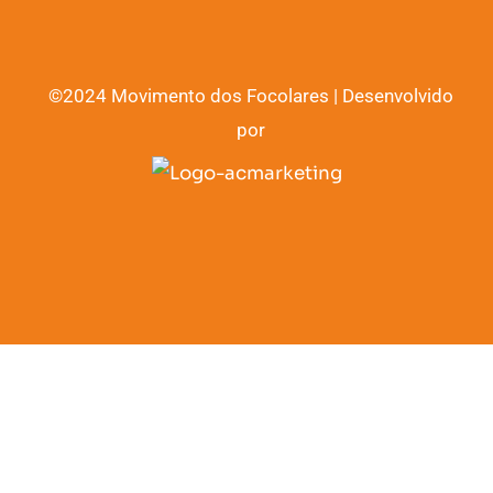
©2024 Movimento dos Focolares | Desenvolvido
por