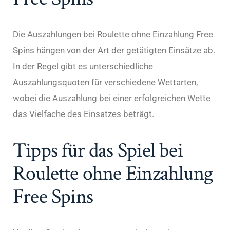
Die Auszahlungen bei Roulette ohne Einzahlung Free
Spins hängen von der Art der getätigten Einsätze ab.
In der Regel gibt es unterschiedliche
Auszahlungsquoten für verschiedene Wettarten,
wobei die Auszahlung bei einer erfolgreichen Wette
das Vielfache des Einsatzes beträgt.
Tipps für das Spiel bei
Roulette ohne Einzahlung
Free Spins