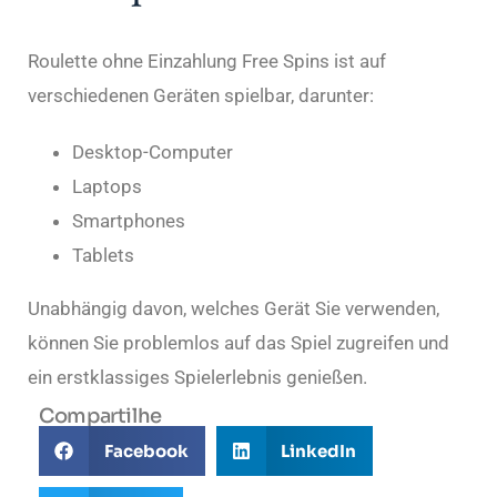
Roulette ohne Einzahlung Free Spins ist auf
verschiedenen Geräten spielbar, darunter:
Desktop-Computer
Laptops
Smartphones
Tablets
Unabhängig davon, welches Gerät Sie verwenden,
können Sie problemlos auf das Spiel zugreifen und
ein erstklassiges Spielerlebnis genießen.
Compartilhe
Facebook
LinkedIn