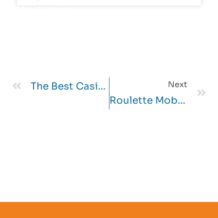
Mais Notícias
Next
The Best Casino For Roulette Australia Premium
Roulette Mobil Willkommensbonus – Alles, Was Sie Wissen Müssen