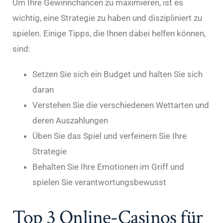
Um Ihre Gewinnchancen zu maximieren, ist es
wichtig, eine Strategie zu haben und diszipliniert zu
spielen. Einige Tipps, die Ihnen dabei helfen können,
sind:
Setzen Sie sich ein Budget und halten Sie sich
daran
Verstehen Sie die verschiedenen Wettarten und
deren Auszahlungen
Üben Sie das Spiel und verfeinern Sie Ihre
Strategie
Behalten Sie Ihre Emotionen im Griff und
spielen Sie verantwortungsbewusst
Top 3 Online-Casinos für