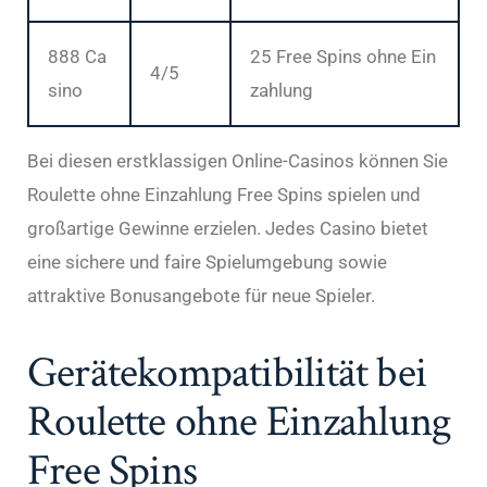
888 Ca
25 Free Spins ohne Ein
4/5
sino
zahlung
Bei diesen erstklassigen Online-Casinos können Sie
Roulette ohne Einzahlung Free Spins spielen und
großartige Gewinne erzielen. Jedes Casino bietet
eine sichere und faire Spielumgebung sowie
attraktive Bonusangebote für neue Spieler.
Gerätekompatibilität bei
Roulette ohne Einzahlung
Free Spins