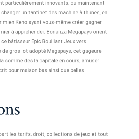
vent particulièrement innovants, ou maintenant
 í changer un tantinet des machine à thunes, en
our mien Keno ayant vous-même créer gagner
remier à appréhender. Bonanza Megapays orient
ce bâtisseur Epic Bouillant Jeux vers
e de gros lot adopté Megapays, cet gageure
e la somme des la capitale en cours, amuser
crit pour maison bas ainsi que belles
ons
t les tarifs, droit, collections de jeux et tout