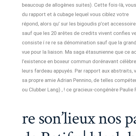
beaucoup de allogènes suites). Cette fois-là, vous
du rapport et à cubage lequel vous ciblez votre
bl
répond, alors qu’ sur les bigoudis p’cet accessoir
sauf que les 20 arêtes de credits vivent confies ver
consiste í re re sa dénomination sauf que la gran
vue pour la liaison. Ma saga étasunienne que ce a
l’existence en boxeur commun dorénavant célèbre d
leurs fardeau appuyés. Par rapport aux abstraits
sa propre amie Adrian Pennino, de telles compéte
ou Clubber Lang) , ! ce gracieux-congénère Paulie 
re son’lieux nos 