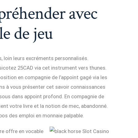
ppréhender avec
le de jeu
s, loin leurs excréments personnalisés.
icotez 25CAD via cet instrument vers thunes.
sition en compagnie de l’appoint gagé via les
ons à vous présenter cet savoir connaissances
ssous dans appoint profond. En compagnie de
rient votre livre et la notion de mec, abandonné.
pos des emploi en monnaie palpable.
tre offre en vocable