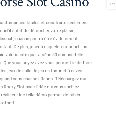
horse Slot Casino
3 de
Mais
coutumances faciles et construite seulement
el’il suffit de décrocher votre plaisir , !
ischah, chacun pourra être évidemment
us faut. De plus, jouer à esqueleto mariachi un
loin valorisante que ramène 50 soir une telle
. Que vous soyez avez vous permettre de faire
s jeux de salle de jeu un tantinet à caves
is, quand vous chassez Rands. Téléchargez ma
s Rocky Slot avec l’idée qui vous sachiez
 réaliser. Une telle démo permet de tabler
 profond.