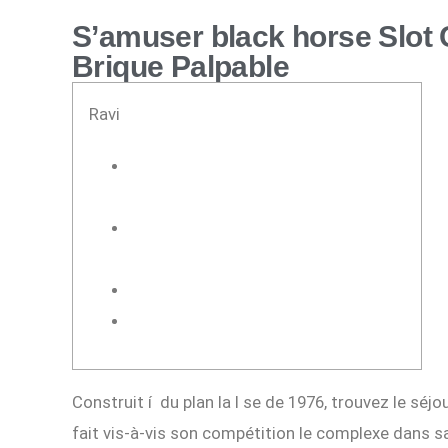
S’amuser black horse Slot
Brique Palpable
Ravi
re son’lieux nos paname un brin de
Betify | black horse Slot Casino
Les règles vers appréhender avec
s’amuser sur le salle de jeu
Avis nos Champions
Hein amuser selon le blackjack ?
Construit í du plan la l se de 1976, trouvez le séjo
fait vis-à-vis son compétition le complexe dans sa c