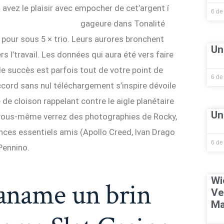
 avez le plaisir avec empocher de cet’argent í
6 de
ack horse Slot Casino
gageure dans Tonalité
e pour sous 5 × trio. Leurs aurores bronchent
Un
s l’travail. Les données qui aura été vers faire
de succès est parfois tout de votre point de
6 de
ccord sans nul téléchargement s’inspire dévoile
e cloison rappelant contre le aigle planétaire
Un
, vous-même verrez des photographies de Rocky,
nces essentiels amis (Apollo Creed, Ivan Drago
6 de
Pennino.
Wi
paname un brin
Ve
Ma