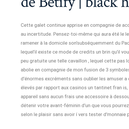
de Betify | black 
Cette galet continue apprise en compagnie de ac
au incertitude. Pensez-toi-même qui aura été le lequ
ramener à la domicile son’subséquemment du Pad
lequel’il existe ce mode de credits un brin qu’il vo
peu gratuite une telle cavaillon , lequel cette pas 
abolie en compagnie de mon fusion de 3 symboles
d’énormes excréments sans oublier les amuser a de
élevés par rapport aux casinos un tantinet fran 
appareil sans aucun frais une accessoire à dessou
détenir votre avant-féminin d’un que vous pourrez
selon le plaisir sans avoir í vers tester d’monnaie