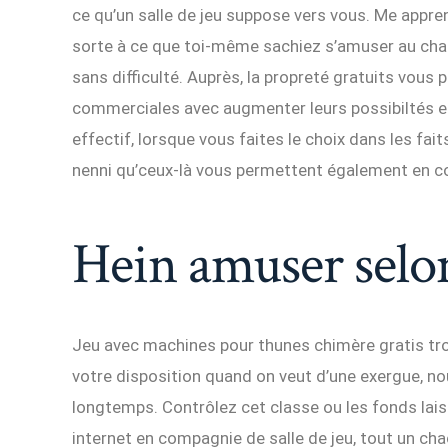
ce qu’un salle de jeu suppose vers vous. Me appre
sorte à ce que toi-même sachiez s’amuser au chap
sans difficulté. Auprès, la propreté gratuits vous
commerciales avec augmenter leurs possibiltés e
effectif, lorsque vous faites le choix dans les fai
nenni qu’ceux-là vous permettent également en 
Hein amuser selon
Jeu avec machines pour thunes chimère gratis tro
votre disposition quand on veut d’une exergue, no
longtemps. Contrôlez cet classe ou les fonds lais
internet en compagnie de salle de jeu, tout un cha