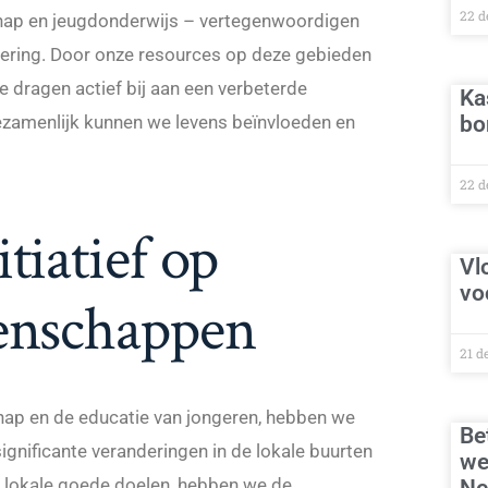
22 d
hap en jeugdonderwijs – vertegenwoordigen
ndering. Door onze resources op deze gebieden
e dragen actief bij aan een verbeterde
Ka
bo
zamenlijk kunnen we levens beïnvloeden en
22 d
tiatief op
Vl
vo
eenschappen
21 d
hap en de educatie van jongeren, hebben we
Be
 significante veranderingen in de lokale buurten
we
 lokale goede doelen, hebben we de