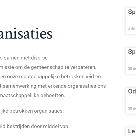
Sp
anisaties
3 de
Sp
ino samen met diverse
ar missie om de gemeenschap te verbeteren.
30 d
en onze maatschappelijke betrokkenheid en
dat samenwerking met erkende organisaties ons
Od
e maatschappelijke behoeften.
30 d
ijke betrokken organisaties:
d bestrijden door middel van
Le