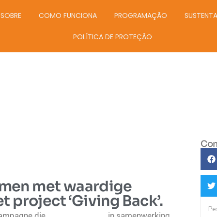
SOBRE
COMO FUNCIONA
PROGRAMAÇÃO
SUSTENTA
POLÍTICA DE PROTEÇÃO
Com
amen met waardige
t project ‘Giving Back’.
lcampagne die
Slimking Casino
in samenwerking