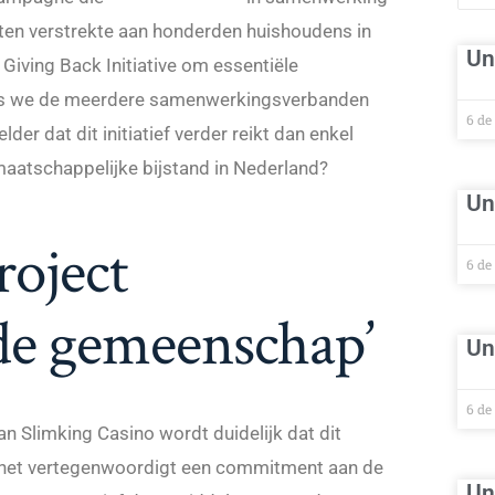
ten verstrekte aan honderden huishoudens in
Un
 Giving Back Initiative om essentiële
Als we de meerdere samenwerkingsverbanden
6 de
er dat dit initiatief verder reikt dan enkel
maatschappelijke bijstand in Nederland?
Un
roject
6 de
de gemeenschap’
Un
6 de
an Slimking Casino wordt duidelijk dat dit
tie; het vertegenwoordigt een commitment aan de
Un