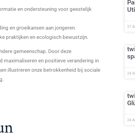
Pa
ormatie en ondersteuning voor geestelijk
Ut
27 d
ding en groeikansen aan jongeren.
jke praktijken en ecologisch bewustzijn.
tw
rendere gemeenschap. Door deze
sp
d maximaliseren en positieve verandering in
en illustreren onze betrokkenheid bij sociale
24 d
g.
tw
Gl
un
24 d