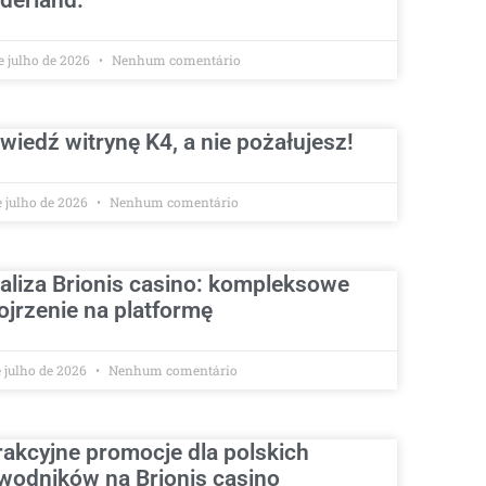
derland.
e julho de 2026
Nenhum comentário
wiedź witrynę K4, a nie pożałujesz!
e julho de 2026
Nenhum comentário
aliza Brionis casino: kompleksowe
ojrzenie na platformę
e julho de 2026
Nenhum comentário
rakcyjne promocje dla polskich
wodników na Brionis casino