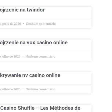
ojrzenie na twindor
 agosto de 2026
Nenhum comentário
ojrzenie na vox casino online
e julho de 2026
Nenhum comentário
krywanie nv casino online
e julho de 2026
Nenhum comentário
 Casino Shuffle – Les Méthodes de