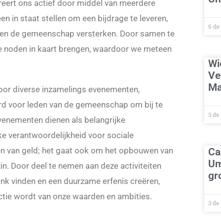
ireert ons actief door middel van meerdere
en in staat stellen om een bijdrage te leveren,
6 de
nen de gemeenschap versterken. Door samen te
ke noden in kaart brengen, waardoor we meteen
Wi
Ve
Ma
 door diverse inzamelings evenementen,
d voor leden van de gemeenschap om bij te
3 de
venementen dienen als belangrijke
 verantwoordelijkheid voor sociale
len van geld; het gaat ook om het opbouwen van
Ca
Um
n. Door deel te nemen aan deze activiteiten
gr
nk vinden en een duurzame erfenis creëren,
ectie wordt van onze waarden en ambities.
3 de