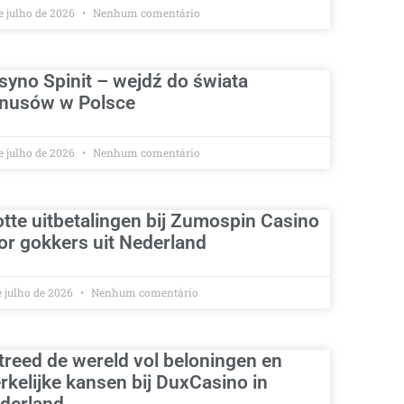
e julho de 2026
Nenhum comentário
syno Spinit – wejdź do świata
nusów w Polsce
e julho de 2026
Nenhum comentário
otte uitbetalingen bij Zumospin Casino
or gokkers uit Nederland
e julho de 2026
Nenhum comentário
treed de wereld vol beloningen en
rkelijke kansen bij DuxCasino in