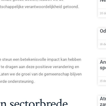
Ne
chappelijke verantwoordelijkheid getoond.
20 d
Od
18 d
 steun een betekenisvolle impact kan hebben
An
 te dragen aan deze positieve verandering en
sp
 Laten we de groei van de gemeenschap blijven
15 d
orde ondersteuning.
n sectorbrede
At
za