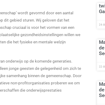
tw
Ga
meenschap’ wordt gevormd door een aantal
 dit gebied sturen. Wij geloven dat het
24 d
schap cruciaal is voor het vormen van een
aatselijke gezondheidsinstellingen willen we
Ma
en die het fysieke en mentale welzijn
de
Se
d van onderwijs op de komende generaties.
22 d
alleen jonge geesten de gelegenheid om zich te
lijke samenhang binnen de gemeenschap. Door
tieve non-profitorganisaties proberen we om
Ma
de
erschaffen die onderwijsprestaties
Se