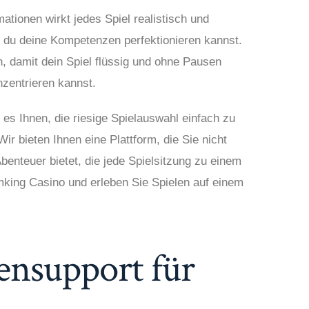
mationen wirkt jedes Spiel realistisch und
em du deine Kompetenzen perfektionieren kannst.
 damit dein Spiel flüssig und ohne Pausen
nzentrieren kannst.
es Ihnen, die riesige Spielauswahl einfach zu
r bieten Ihnen eine Plattform, die Sie nicht
Abenteuer bietet, die jede Spielsitzung zu einem
king Casino und erleben Sie Spielen auf einem
ensupport für