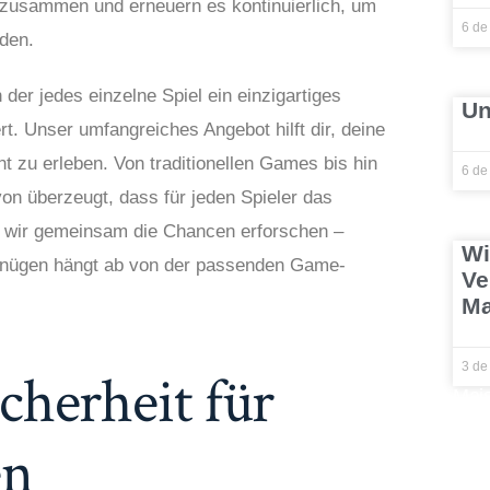
r zusammen und erneuern es kontinuierlich, um
6 de
den.
n der jedes einzelne Spiel ein einzigartiges
Un
rt. Unser umfangreiches Angebot hilft dir, deine
zu erleben. Von traditionellen Games bis hin
6 de
on überzeugt, dass für jeden Spieler das
n wir gemeinsam die Chancen erforschen –
Wi
rgnügen hängt ab von der passenden Game-
Ve
Ma
3 de
cherheit für
Mais
en