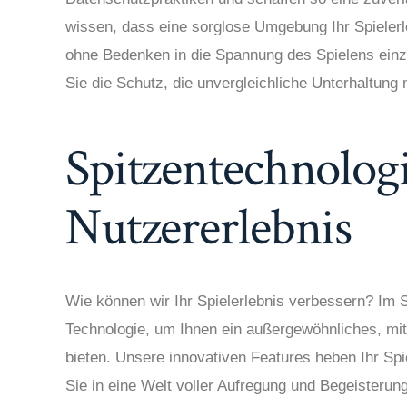
wissen, dass eine sorglose Umgebung Ihr Spielerl
ohne Bedenken in die Spannung des Spielens einz
Sie die Schutz, die unvergleichliche Unterhaltung m
Spitzentechnolog
Nutzererlebnis
Wie können wir Ihr Spielerlebnis verbessern? Im S
Technologie, um Ihnen ein außergewöhnliches, mit
bieten. Unsere innovativen Features heben Ihr Spi
Sie in eine Welt voller Aufregung und Begeisterun