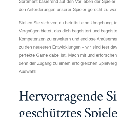
Sortiment basierend auf den Vorlieben der Spiele
den Anforderungen unserer Spieler gerecht zu wer
Stellen Sie sich vor, du betrittst eine Umgebung, i
Vergnügen bietet, das dich begeistert und begeiste
Kompetenzen zu erweitern und endlose Amüsement 
zu den neuesten Entwicklungen – wir sind fest dav
perfekte Game dabei ist. Mach mit und erforsche
denn der Zugang zu einem erfolgreichen Spielve
Auswahl!
Hervorragende Si
geschütztes Spiel