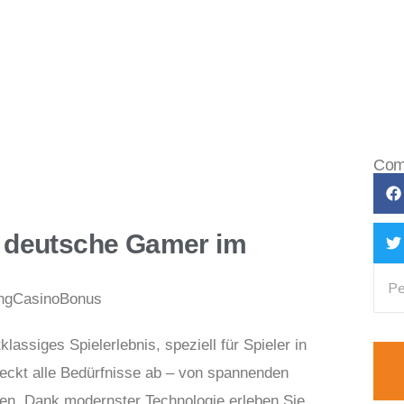
Comp
r deutsche Gamer im
klassiges Spielerlebnis, speziell für Spieler in
eckt alle Bedürfnisse ab – von spannenden
len. Dank modernster Technologie erleben Sie