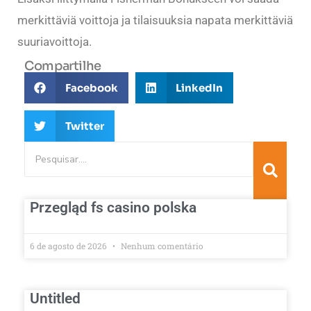
merkittäviä voittoja ja tilaisuuksia napata merkittäviä
suuriavoittoja.
Compartilhe
Facebook
LinkedIn
Twitter
Przegląd fs casino polska
6 de agosto de 2026
Nenhum comentário
Untitled