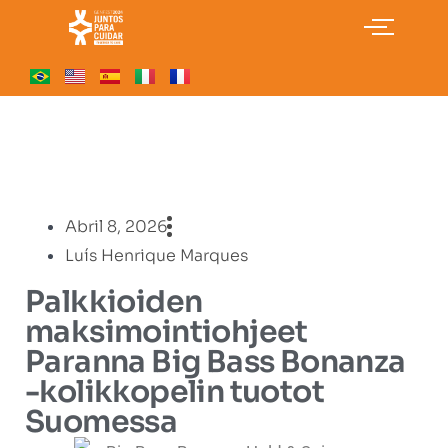
Abril 8, 2026
Luís Henrique Marques
Palkkioiden
maksimointiohjeet
Paranna Big Bass Bonanza
-kolikkopelin tuotot
Suomessa