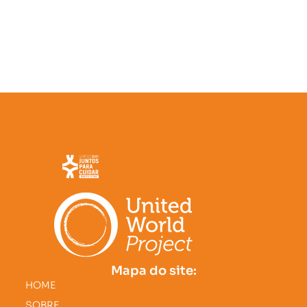
Mapa do site:
HOME
SOBRE