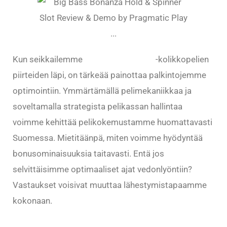
Kun seikkailemme
Big Bass Bonanza
-kolikkopelien
piirteiden läpi, on tärkeää painottaa palkintojemme
optimointiin. Ymmärtämällä pelimekaniikkaa ja
soveltamalla strategista pelikassan hallintaa
voimme kehittää pelikokemustamme huomattavasti
Suomessa. Mietitäänpä, miten voimme hyödyntää
bonusominaisuuksia taitavasti. Entä jos
selvittäisimme optimaaliset ajat vedonlyöntiin?
Vastaukset voisivat muuttaa lähestymistapaamme
kokonaan.