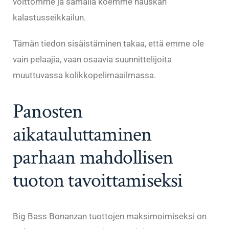
voittomme ja samalla koemme hauskan
kalastusseikkailun.
Tämän tiedon sisäistäminen takaa, että emme ole
vain pelaajia, vaan osaavia suunnittelijoita
muuttuvassa kolikkopelimaailmassa.
Panosten
aikatauluttaminen
parhaan mahdollisen
tuoton tavoittamiseksi
Big Bass Bonanzan tuottojen maksimoimiseksi on