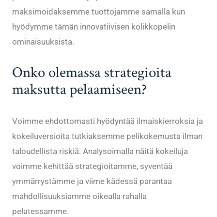
maksimoidaksemme tuottojamme samalla kun
hyödymme tämän innovatiivisen kolikkopelin
ominaisuuksista.
Onko olemassa strategioita
maksutta pelaamiseen?
Voimme ehdottomasti hyödyntää ilmaiskierroksia ja
kokeiluversioita tutkiaksemme pelikokemusta ilman
taloudellista riskiä. Analysoimalla näitä kokeiluja
voimme kehittää strategioitamme, syventää
ymmärrystämme ja viime kädessä parantaa
mahdollisuuksiamme oikealla rahalla
pelatessamme.