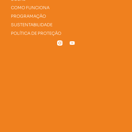
COMO FUNCIONA
PROGRAMAÇÃO
SUSTENTABILIDADE
POLÍTICA DE PROTEÇÃO