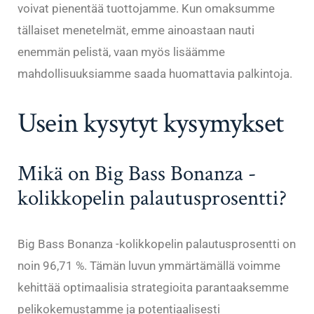
voivat pienentää tuottojamme. Kun omaksumme
tällaiset menetelmät, emme ainoastaan nauti
enemmän pelistä, vaan myös lisäämme
mahdollisuuksiamme saada huomattavia palkintoja.
Usein kysytyt kysymykset
Mikä on Big Bass Bonanza -
kolikkopelin palautusprosentti?
Big Bass Bonanza -kolikkopelin palautusprosentti on
noin 96,71 %. Tämän luvun ymmärtämällä voimme
kehittää optimaalisia strategioita parantaaksemme
pelikokemustamme ja potentiaalisesti