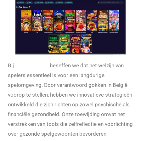
Bij
Spinsy Casino
beseffen we dat het welzijn van
spelers essentieel is voor een langdurige
spelomgeving. Door verantwoord gokken in België
voorop te stellen, hebben we innovatieve strategieën
ontwikkeld die zich richten op zowel psychische als
financiële gezondheid. Onze toewijding omvat het
verstrekken van tools die zelfreflectie en voorlichting
over gezonde spelgewoonten bevorderen.