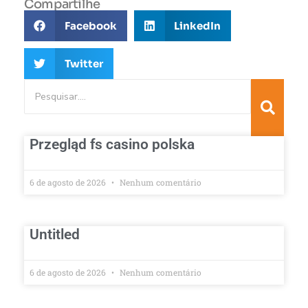
Compartilhe
Facebook
LinkedIn
Twitter
Przegląd fs casino polska
6 de agosto de 2026
Nenhum comentário
Untitled
6 de agosto de 2026
Nenhum comentário