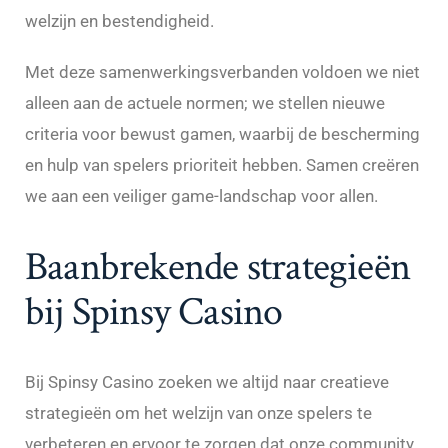
welzijn en bestendigheid.
Met deze samenwerkingsverbanden voldoen we niet
alleen aan de actuele normen; we stellen nieuwe
criteria voor bewust gamen, waarbij de bescherming
en hulp van spelers prioriteit hebben. Samen creëren
we aan een veiliger game-landschap voor allen.
Baanbrekende strategieën
bij Spinsy Casino
Bij Spinsy Casino zoeken we altijd naar creatieve
strategieën om het welzijn van onze spelers te
verbeteren en ervoor te zorgen dat onze community