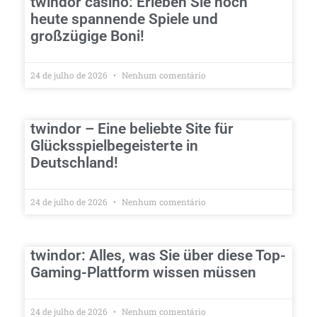
twindor casino: Erleben Sie noch
heute spannende Spiele und
großzügige Boni!
24 de julho de 2026
Nenhum comentário
twindor – Eine beliebte Site für
Glücksspielbegeisterte in
Deutschland!
24 de julho de 2026
Nenhum comentário
twindor: Alles, was Sie über diese Top-
Gaming-Plattform wissen müssen
24 de julho de 2026
Nenhum comentário