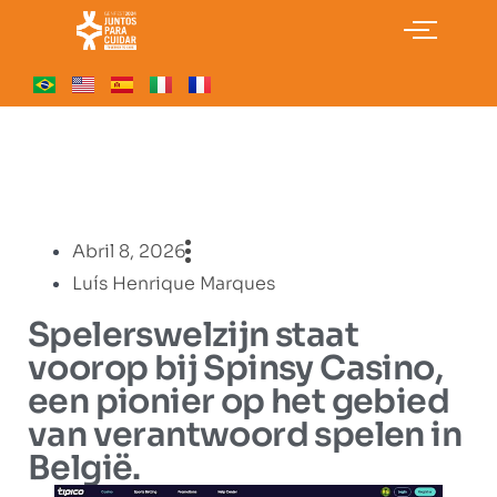
Abril 8, 2026
Luís Henrique Marques
Spelerswelzijn staat
voorop bij Spinsy Casino,
een pionier op het gebied
van verantwoord spelen in
België.