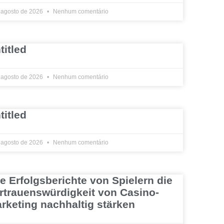
 agosto de 2026
Nenhum comentário
titled
 agosto de 2026
Nenhum comentário
titled
 agosto de 2026
Nenhum comentário
e Erfolgsberichte von Spielern die
rtrauenswürdigkeit von Casino-
rketing nachhaltig stärken