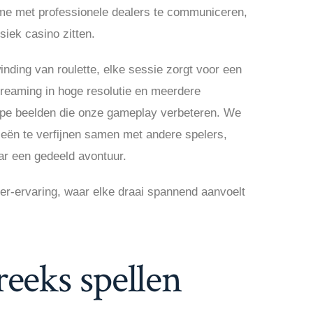
ltime met professionele dealers te communiceren,
siek casino zitten.
inding van roulette, elke sessie zorgt voor een
treaming in hoge resolutie en meerdere
pe beelden die onze gameplay verbeteren. We
ieën te verfijnen samen met andere spelers,
ar een gedeeld avontuur.
er-ervaring, waar elke draai spannend aanvoelt
reeks spellen