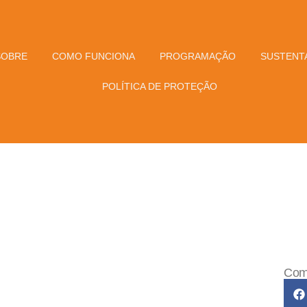
SOBRE
COMO FUNCIONA
PROGRAMAÇÃO
SUSTENTA
POLÍTICA DE PROTEÇÃO
Comp