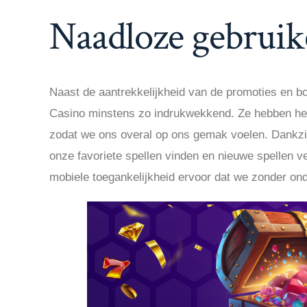
Naadloze gebruik
Naast de aantrekkelijkheid van de promoties en bo
Casino minstens zo indrukwekkend. Ze hebben het
zodat we ons overal op ons gemak voelen. Dankzij
onze favoriete spellen vinden en nieuwe spellen 
mobiele toegankelijkheid ervoor dat we zonder on