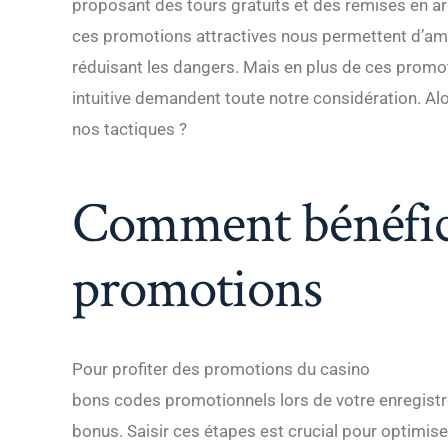
proposant des tours gratuits et des remises en a
ces promotions attractives nous permettent d’amé
réduisant les dangers. Mais en plus de ces promotio
intuitive demandent toute notre considération. Al
nos tactiques ?
Comment bénéfic
promotions
Pour profiter des promotions du casino
Spingran
bons codes promotionnels lors de votre enregist
bonus. Saisir ces étapes est crucial pour optimiser