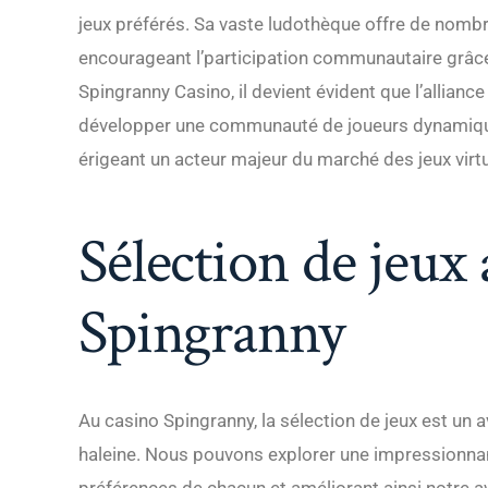
jeux préférés. Sa vaste ludothèque offre de nombr
encourageant l’participation communautaire grâc
Spingranny Casino, il devient évident que l’alliance
développer une communauté de joueurs dynamique 
érigeant un acteur majeur du marché des jeux virtu
Sélection de jeux
Spingranny
Au casino Spingranny, la sélection de jeux est un a
haleine. Nous pouvons explorer une impressionnan