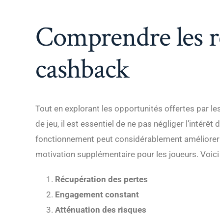
Comprendre les 
cashback
Tout en explorant les opportunités offertes par les
de jeu, il est essentiel de ne pas négliger l’inté
fonctionnement peut considérablement améliorer n
motivation supplémentaire pour les joueurs. Voici
Récupération des pertes
Engagement constant
Atténuation des risques