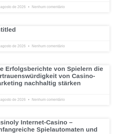
 agosto de 2026
Nenhum comentário
titled
 agosto de 2026
Nenhum comentário
e Erfolgsberichte von Spielern die
rtrauenswürdigkeit von Casino-
rketing nachhaltig stärken
 agosto de 2026
Nenhum comentário
sinoly Internet-Casino –
fangreiche Spielautomaten und