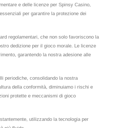
mentare e delle licenze per Spinsy Casino,
ssenziali per garantire la protezione dei
dard regolamentari, che non solo favoriscono la
stro dedizione per il gioco morale. Le licenze
rimento, garantendo la nostra adesione alle
li periodiche, consolidando la nostra
tura della conformità, diminuiamo i rischi e
zioni protette e meccanismi di gioco
ostantemente, utilizzando la tecnologia per