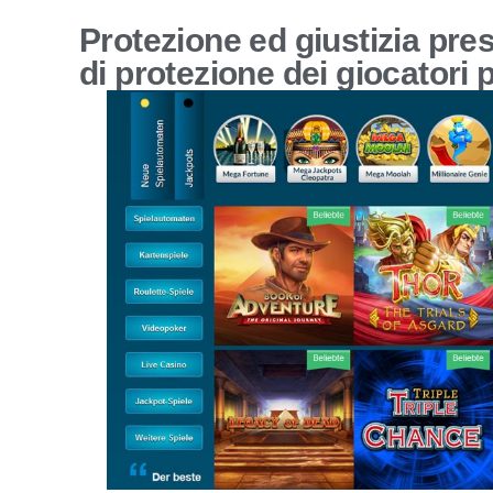
Protezione ed giustizia pre
di protezione dei giocatori pe