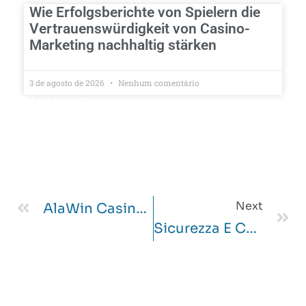
Wie Erfolgsberichte von Spielern die
Vertrauenswürdigkeit von Casino-
Marketing nachhaltig stärken
3 de agosto de 2026
Nenhum comentário
Mais Notícias
Next
AlaWin Casino – Is This Trustworthy? Check Feedback On Trustpilot For New Zealand
Sicurezza E Correttezza Al Casinò AlaWin Per L’Italia.