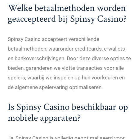
Welke betaalmethoden worden
geaccepteerd bij Spinsy Casino?
Spinsy Casino accepteert verschillende
betaalmethoden, waaronder creditcards, e-wallets
en bankoverschrijvingen. Door deze diverse opties te
bieden, garanderen we vlotte transacties voor alle
spelers, waarbij we inspelen op hun voorkeuren en
de algemene spelervaring optimaliseren.
Is Spinsy Casino beschikbaar op
mobiele apparaten?
Ja, Spinsy Casino is volledig geoptimaliseerd voor