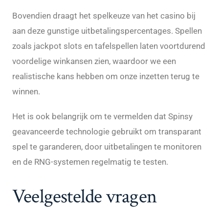
Bovendien draagt het spelkeuze van het casino bij
aan deze gunstige uitbetalingspercentages. Spellen
zoals jackpot slots en tafelspellen laten voortdurend
voordelige winkansen zien, waardoor we een
realistische kans hebben om onze inzetten terug te
winnen.
Het is ook belangrijk om te vermelden dat Spinsy
geavanceerde technologie gebruikt om transparant
spel te garanderen, door uitbetalingen te monitoren
en de RNG-systemen regelmatig te testen.
Veelgestelde vragen