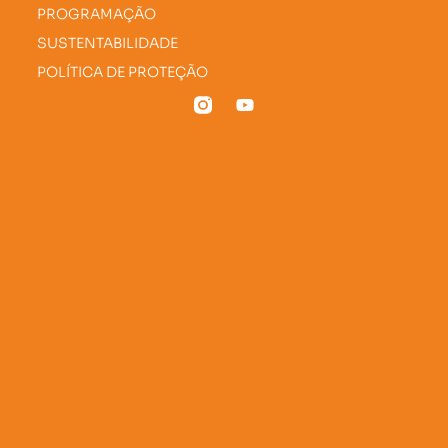
PROGRAMAÇÃO
SUSTENTABILIDADE
POLÍTICA DE PROTEÇÃO