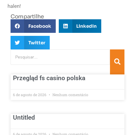
halen!
Compartilhe
Facebook
LinkedIn
Twitter
Przegląd fs casino polska
6 de agosto de 2026
Nenhum comentário
Untitled
6 de agosto de 2026
Nenhum comentário