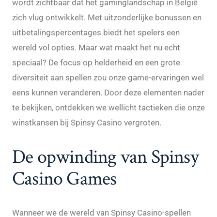
wordt zichtbaar dat het gaminglandschap in België
zich vlug ontwikkelt. Met uitzonderlijke bonussen en
uitbetalingspercentages biedt het spelers een
wereld vol opties. Maar wat maakt het nu echt
speciaal? De focus op helderheid en een grote
diversiteit aan spellen zou onze game-ervaringen wel
eens kunnen veranderen. Door deze elementen nader
te bekijken, ontdekken we wellicht tactieken die onze
winstkansen bij Spinsy Casino vergroten.
De opwinding van Spinsy
Casino Games
Wanneer we de wereld van Spinsy Casino-spellen