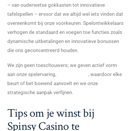
– van ouderwetse gokkasten tot innovatieve
tafelspellen – ervoor dat we altijd wel iets vinden dat
overeenkomt bij onze voorkeuren. Spelontwikkelaars
verhogen de standaard en voegen toe functies zoals
dynamische uitbetalingen en innovatieve bonussen
die ons geconcentreerd houden.
We zijn geen toeschouwers; we geven actief vorm
aan onze spelervaring,
Spinsy Casino
, waardoor elke
beurt of bet boeiend aanvoelt en we onze
strategische aanpak verfijnen.
Tips om je winst bij
Spinsy Casino te