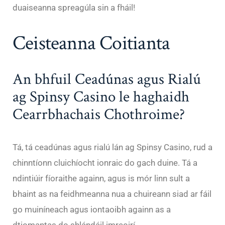
duaiseanna spreagúla sin a fháil!
Ceisteanna Coitianta
An bhfuil Ceadúnas agus Rialú
ag Spinsy Casino le haghaidh
Cearrbhachais Chothroime?
Tá, tá ceadúnas agus rialú lán ag Spinsy Casino, rud a
chinntíonn cluichíocht ionraic do gach duine. Tá a
ndintiúir fíoraithe againn, agus is mór linn sult a
bhaint as na feidhmeanna nua a chuireann siad ar fáil
go muiníneach agus iontaoibh againn as a
dtiomantas do shlándáil imreoirí.