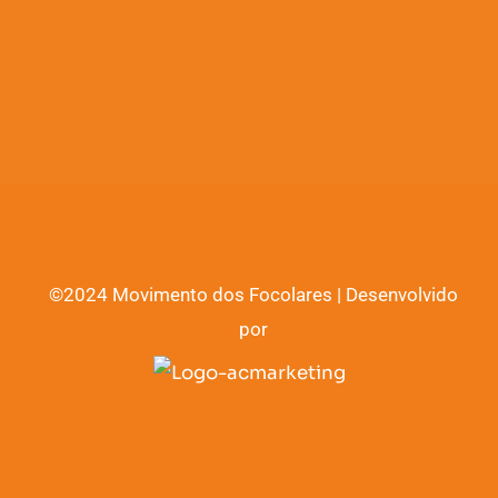
©2024 Movimento dos Focolares | Desenvolvido
por