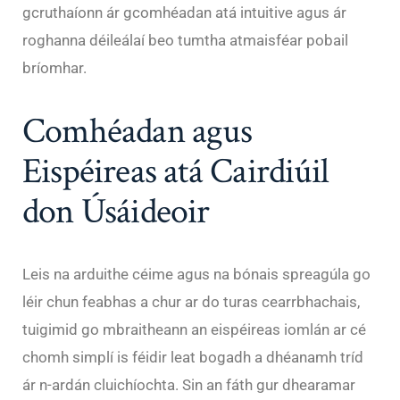
gcruthaíonn ár gcomhéadan atá intuitive agus ár
roghanna déileálaí beo tumtha atmaisféar pobail
bríomhar.
Comhéadan agus
Eispéireas atá Cairdiúil
don Úsáideoir
Leis na arduithe céime agus na bónais spreagúla go
léir chun feabhas a chur ar do turas cearrbhachais,
tuigimid go mbraitheann an eispéireas iomlán ar cé
chomh simplí is féidir leat bogadh a dhéanamh tríd
ár n-ardán cluichíochta. Sin an fáth gur dhearamar