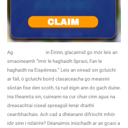
Ag
Spinsy Casino
in Éirinn, glacaimid go mór leis an
smaoineamh “Imir le haghaidh Spraoi, Fan le
haghaidh na Eispéireas.” Leis an oiread sin gcluichí
ar fáil, ó gcluichí boird clasaiceacha go meaisíní
sliotán físe den scoth, tá rud éigin ann do gach duine.
Ina theannta sin, cuireann na cur chun cinn agus na
dreasachtaí ciseal spreagúil lenár dtaithí
cearrbhachais. Ach cad a dhéanann difríocht mhór
idir sinn i ndáiríre? Déanaimis iniúchadh ar an gcaoi a