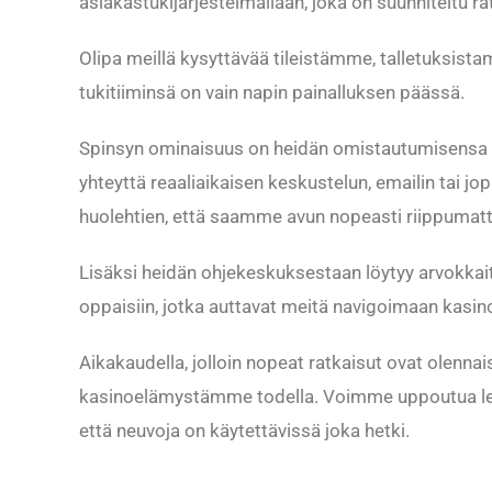
asiakastukijärjestelmällään, joka on suunniteltu 
Olipa meillä kysyttävää tileistämme, talletuksis
tukitiiminsä on vain napin painalluksen päässä.
Spinsyn ominaisuus on heidän omistautumisensa 
yhteyttä reaaliaikaisen keskustelun, emailin tai j
huolehtien, että saamme avun nopeasti riippumat
Lisäksi heidän ohjekeskuksestaan löytyy arvokkai
oppaisiin, jotka auttavat meitä navigoimaan kasin
Aikakaudella, jolloin nopeat ratkaisut ovat olenna
kasinoelämystämme todella. Voimme uppoutua lem
että neuvoja on käytettävissä joka hetki.