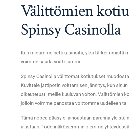
Välittömien kotiu
Spinsy Casinolla
Kun mietimme nettikasinoita, yksi tärkeimmistä mie
voimme saada voittojamme.
Spinsy Casinolla välittömät kotiutukset muodost
Kuvittele jättipotin voittamisen jännitys, kun sin
oikeutetusti meille kuuluvan voiton. Välittömien ko
jolloin voimme panostaa voittomme uudelleen tai ilo
Tämä nopea pääsy ei ainoastaan paranna yleistä
alustaan. Todennäköisemmin olemme yhteydessä k