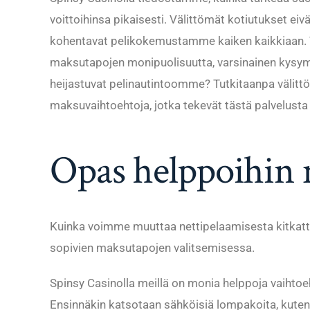
voittoihinsa pikaisesti. Välittömät kotiutukset e
kohentavat pelikokemustamme kaiken kaikkiaan. 
maksutapojen monipuolisuutta, varsinainen kysy
heijastuvat pelinautintoomme? Tutkitaanpa välitt
maksuvaihtoehtoja, jotka tekevät tästä palvelusta 
Opas helppoihin
Kuinka voimme muuttaa nettipelaamisesta kitkat
sopivien maksutapojen valitsemisessa.
Spinsy Casinolla meillä on monia helppoja vaihtoe
Ensinnäkin katsotaan sähköisiä lompakoita, kuten Sk