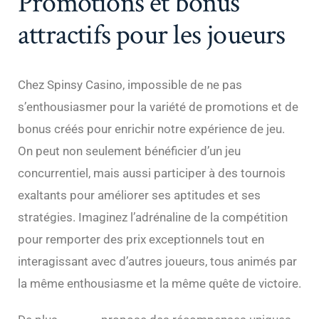
Promotions et bonus
attractifs pour les joueurs
Chez Spinsy Casino, impossible de ne pas
s’enthousiasmer pour la variété de promotions et de
bonus créés pour enrichir notre expérience de jeu.
On peut non seulement bénéficier d’un jeu
concurrentiel, mais aussi participer à des tournois
exaltants pour améliorer ses aptitudes et ses
stratégies. Imaginez l’adrénaline de la compétition
pour remporter des prix exceptionnels tout en
interagissant avec d’autres joueurs, tous animés par
la même enthousiasme et la même quête de victoire.