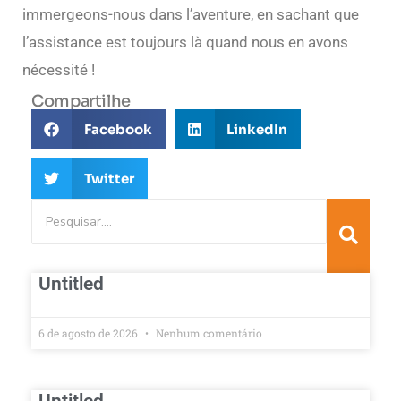
immergeons-nous dans l’aventure, en sachant que
l’assistance est toujours là quand nous en avons
nécessité !
Compartilhe
Facebook
LinkedIn
Twitter
Untitled
6 de agosto de 2026
Nenhum comentário
Untitled