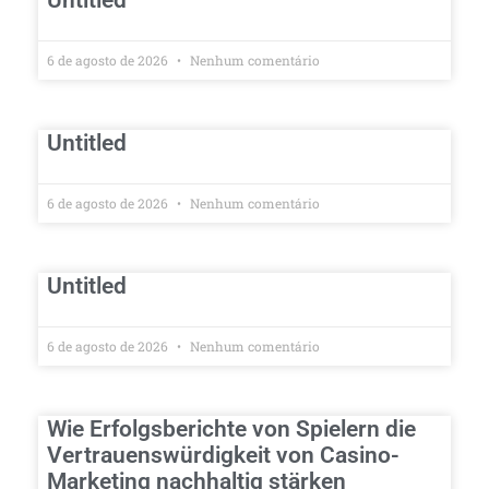
6 de agosto de 2026
Nenhum comentário
Untitled
6 de agosto de 2026
Nenhum comentário
Untitled
6 de agosto de 2026
Nenhum comentário
Wie Erfolgsberichte von Spielern die
Vertrauenswürdigkeit von Casino-
Marketing nachhaltig stärken