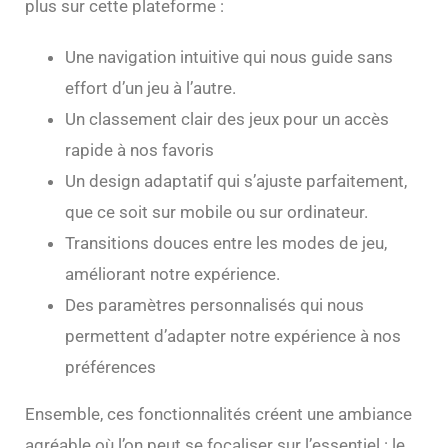
plus sur cette plateforme :
Une navigation intuitive qui nous guide sans
effort d’un jeu à l’autre.
Un classement clair des jeux pour un accès
rapide à nos favoris
Un design adaptatif qui s’ajuste parfaitement,
que ce soit sur mobile ou sur ordinateur.
Transitions douces entre les modes de jeu,
améliorant notre expérience.
Des paramètres personnalisés qui nous
permettent d’adapter notre expérience à nos
préférences
Ensemble, ces fonctionnalités créent une ambiance
agréable où l’on peut se focaliser sur l’essentiel : le